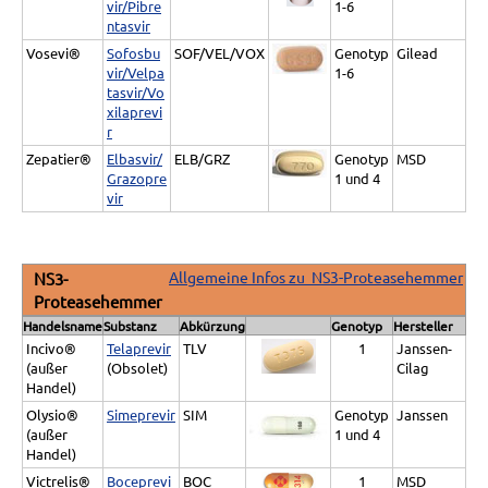
vir/Pibre
1-6
ntasvir
Vosevi®
Sofosbu
SOF/VEL/VOX
Genotyp
Gilead
vir/Velpa
1-6
tasvir/Vo
xilaprevi
r
Zepatier®
Elbasvir/
ELB/GRZ
Genotyp
MSD
Grazopre
1 und 4
vir
Allgemeine Infos zu NS3-Proteasehemmer
NS3-
Proteasehemmer
Handelsname
Substanz
Abkürzung
Genotyp
Hersteller
Incivo®
Telaprevir
TLV
1
Janssen-
(außer
(Obsolet)
Cilag
Handel)
Olysio®
Simeprevir
SIM
Genotyp
Janssen
(außer
1 und 4
Handel)
Victrelis®
Boceprevi
BOC
1
MSD