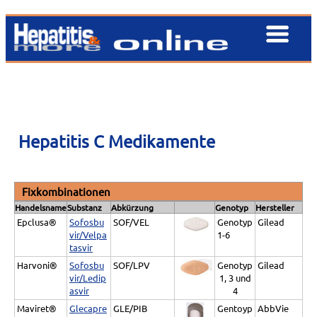
Hepatitis C Medikamente
Fixkombinationen
Handelsname
Substanz
Abkürzung
Genotyp
Hersteller
Epclusa®
Sofosbu
SOF/VEL
Genotyp
Gilead
vir/Velpa
1-6
tasvir
Harvoni®
Sofosbu
SOF/LPV
Genotyp
Gilead
vir/Ledip
1, 3 und
asvir
4
Maviret®
Glecapre
GLE/PIB
Gentoyp
AbbVie