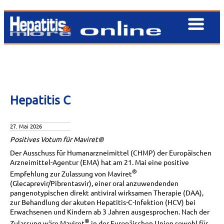
Hepatitis C
27. Mai 2026
Positives Votum für Maviret®
Der Ausschuss für Humanarzneimittel (CHMP) der Europäischen
Arzneimittel-Agentur (EMA) hat am 21. Mai eine positive
®
Empfehlung zur Zulassung von Maviret
(Glecaprevir/Pibrentasvir), einer oral anzuwendenden
pangenotypischen direkt antiviral wirksamen Therapie (DAA),
zur Behandlung der akuten Hepatitis-C-Infektion (HCV) bei
Erwachsenen und Kindern ab 3 Jahren ausgesprochen. Nach der
®
Zulassung wäre Maviret
in der Europäischen Union sowohl für