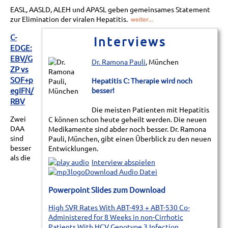
EASL, AASLD, ALEH und APASL geben gemeinsames Statement
zur Elimination der viralen Hepatitis.
C-
Interviews
EDGE:
EBV/G
Dr. Ramona Pauli
, München
ZP vs
SOF+p
Hepatitis C: Therapie wird noch
egIFN/
besser!
RBV
Die meisten Patienten mit Hepatitis
Zwei
C können schon heute geheilt werden. Die neuen
DAA
Medikamente sind abder noch besser. Dr. Ramona
sind
Pauli, München, gibt einen Überblick zu den neuen
besser
Entwicklungen.
als die
Interview abspielen
Download Audio Datei
Powerpoint Slides zum Download
High SVR Rates With ABT-493 + ABT-530 Co-
Administered for 8 Weeks in non-Cirrhotic
Patients With HCV Genotype 3 Infection