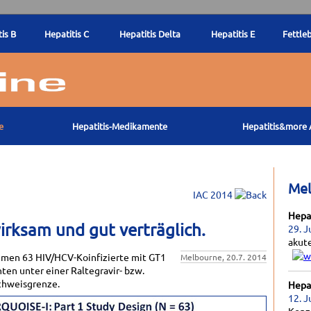
is B
Hepatitis C
Hepatitis Delta
Hepatitis E
Fettle
e
Hepatitis-Medikamente
Hepatitis&more 
Me
IAC 2014
Hepat
rksam und gut verträglich.
29. J
akut
men 63 HIV/HCV-Koinfizierte mit GT1
Melbourne, 20.7. 2014
enten unter einer Raltegravir- bzw.
achweisgrenze.
Hepat
12. J