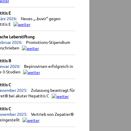
itis E
ärz 2026:
Neues „..buvir“ gegen
titis E
sche Leberstiftung
ebruar 2026:
Promotions-Stipendium
eschrieben
itis B
anuar 2026:
Bepirovirsen erfolgreich in
e-3-Studien
itis C
Dezember 2025:
Zulassung beantragt für
et® bei akuter Hepatitis C
itis C
November 2025:
Vertrieb von Zepatier®
eingestellt