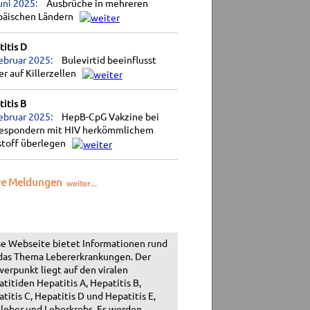
uni 2025:
Ausbrüche in mehreren
päischen Ländern
itis D
ebruar 2025:
Bulevirtid beeinflusst
r auf Killerzellen
itis B
ebruar 2025:
HepB-CpG Vakzine bei
espondern mit HIV herkömmlichem
stoff überlegen
re Meldungen
e Webseite bietet Informationen rund
das Thema Lebererkrankungen. Der
erpunkt liegt auf den viralen
titiden Hepatitis A, Hepatitis B,
titis C, Hepatitis D und Hepatitis E,
leber und Leberkrebs. Es werden