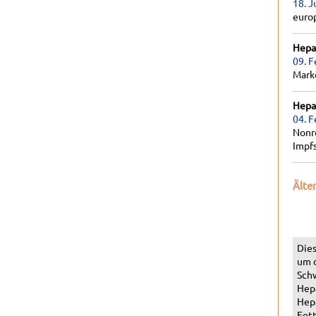
18. J
euro
Hepat
09. F
Marke
Hepat
04. F
Nonr
Impf
Älte
Dies
um 
Schw
Hepa
Hepa
Fett