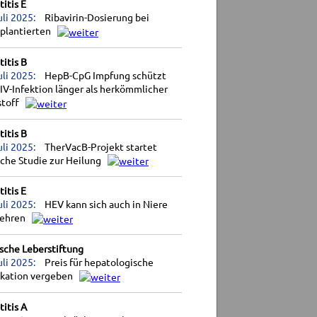
itis E
uli 2025:
Ribavirin-Dosierung bei
splantierten
itis B
uli 2025:
HepB-CpG Impfung schützt
IV-Infektion länger als herkömmlicher
stoff
itis B
uli 2025:
TherVacB-Projekt startet
sche Studie zur Heilung
itis E
uli 2025:
HEV kann sich auch in Niere
ehren
sche Leberstiftung
uli 2025:
Preis für hepatologische
ikation vergeben
itis A