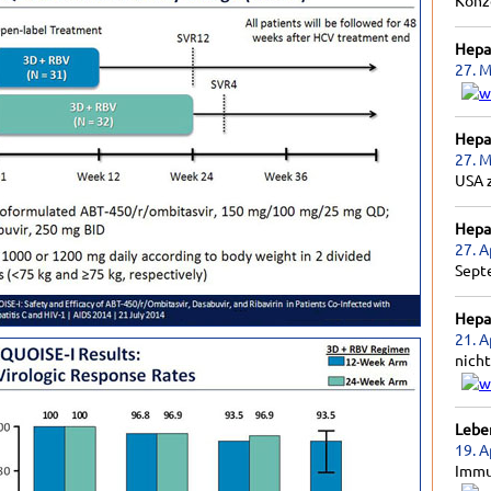
Konz
Hepat
27. M
Hepat
27. M
USA 
Hepat
27. A
Sept
Hepat
21. A
nicht
Lebe
19. A
Immu