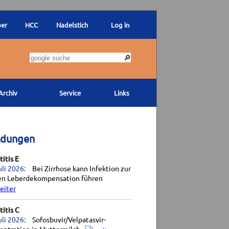
ber
HCC
Nadelstich
Log in
Archiv
Service
Links
ldungen
itis E
uli 2026:
Bei Zirrhose kann Infektion zur
en Leberdekompensation führen
itis C
uli 2026:
Sofosbuvir/Velpatasvir-