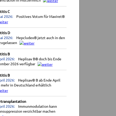
entration in Muttermilch
itis C
ai 2026:
Positives Votum für Maviret®
itis D
ai 2026:
Hepcludex® jetzt auch in den
zugelassen
itis B
pril 2026:
Heplisav B® doch bis Ende
ember 2026 verfügbar
itis B
pril 2026:
Heplisav® B ab Ende April
 mehr in Deutschland erhältlich
rtransplantation
pril 2026:
Immunmodulation kann
nsuppression verzichtbar machen