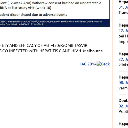
Hepat
31. J
Tran
Hepat
22. J
bei H
Impf
 SAFETY AND EFFICACY OF ABT-450/R/OMBITASVIR,
S CO-INFECTED WITH HEPATITIS C AND HIV-1. Melbourne
Hepat
22. J
IAC 2014
klini
Hepat
08. J
verm
Deut
02. J
Publ
Hepat