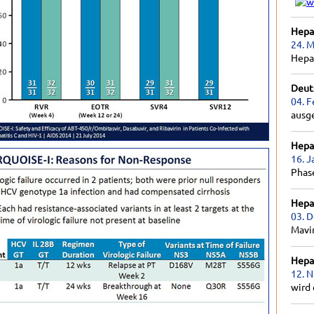
Hepat
24. M
Hepa
Deut
04. F
ausg
Hepat
16. J
Phas
Hepat
03. 
Mavir
Hepat
12. 
wird 