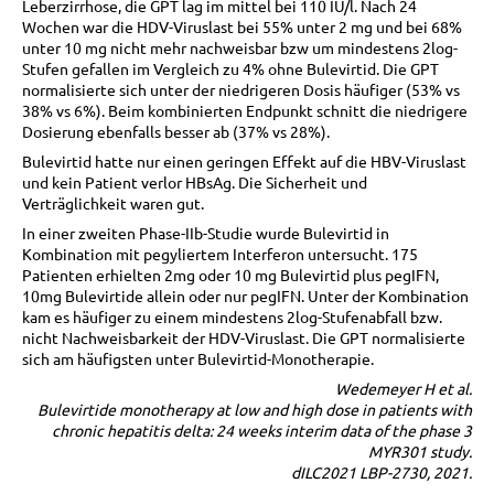
Leberzirrhose, die GPT lag im mittel bei 110 IU/l. Nach 24
Wochen war die HDV-Viruslast bei 55% unter 2 mg und bei 68%
unter 10 mg nicht mehr nachweisbar bzw um mindestens 2log-
Stufen gefallen im Vergleich zu 4% ohne Bulevirtid. Die GPT
normalisierte sich unter der niedrigeren Dosis häufiger (53% vs
38% vs 6%). Beim kombinierten Endpunkt schnitt die niedrigere
Dosierung ebenfalls besser ab (37% vs 28%).
Bulevirtid hatte nur einen geringen Effekt auf die HBV-Viruslast
und kein Patient verlor HBsAg. Die Sicherheit und
Verträglichkeit waren gut.
In einer zweiten Phase-IIb-Studie wurde Bulevirtid in
Kombination mit pegyliertem Interferon untersucht. 175
Patienten erhielten 2mg oder 10 mg Bulevirtid plus pegIFN,
10mg Bulevirtide allein oder nur pegIFN. Unter der Kombination
kam es häufiger zu einem mindestens 2log-Stufenabfall bzw.
nicht Nachweisbarkeit der HDV-Viruslast. Die GPT normalisierte
sich am häufigsten unter Bulevirtid-Monotherapie.
Wedemeyer H et al.
Bulevirtide monotherapy at low and high dose in patients with
chronic hepatitis delta: 24 weeks interim data of the phase 3
MYR301 study.
dILC2021 LBP-2730, 2021.