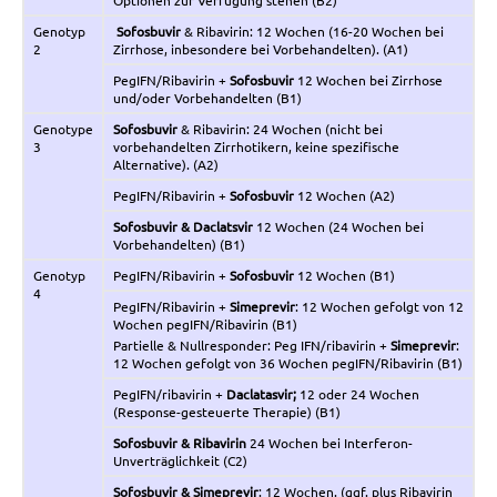
Genotyp
Sofosbuvir
& Ribavirin: 12 Wochen (16-20 Wochen bei
2
Zirrhose, inbesondere bei Vorbehandelten). (A1)
PegIFN/Ribavirin +
Sofosbuvir
12 Wochen bei Zirrhose
und/oder Vorbehandelten (B1)
Genotype
Sofosbuvir
& Ribavirin: 24 Wochen (nicht bei
3
vorbehandelten Zirrhotikern, keine spezifische
Alternative). (A2)
PegIFN/Ribavirin +
Sofosbuvir
12 Wochen (A2)
Sofosbuvir & Daclatsvir
12 Wochen (24 Wochen bei
Vorbehandelten) (B1)
Genotyp
PegIFN/Ribavirin +
Sofosbuvir
12 Wochen (B1)
4
PegIFN/Ribavirin +
Simeprevir
: 12 Wochen gefolgt von 12
Wochen pegIFN/Ribavirin (B1)
Partielle & Nullresponder: Peg IFN/ribavirin +
Simeprevir
:
12 Wochen gefolgt von 36 Wochen pegIFN/Ribavirin (B1)
PegIFN/ribavirin +
Daclatasvir;
12 oder 24 Wochen
(Response-gesteuerte Therapie) (B1)
Sofosbuvir & Ribavirin
24 Wochen bei Interferon-
Unverträglichkeit (C2)
Sofosbuvir & Simeprevir
: 12 Wochen. (ggf. plus Ribavirin