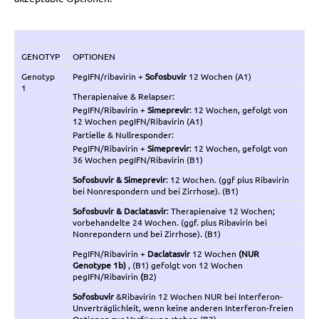
GENOTYP
OPTIONEN
Genotyp
PegIFN/ribavirin +
Sofosbuvir
12 Wochen (A1)
1
Therapienaive & Relapser:
PegIFN/Ribavirin +
Simeprevir
: 12 Wochen, gefolgt von
12 Wochen pegIFN/Ribavirin (A1)
Partielle & Nullresponder:
PegIFN/Ribavirin +
Simeprevir
: 12 Wochen, gefolgt von
36 Wochen pegIFN/Ribavirin (B1)
Sofosbuvir & Simeprevir
: 12 Wochen. (ggf plus Ribavirin
bei Nonrespondern und bei Zirrhose). (B1)
Sofosbuvir & Daclatasvir
: Therapienaive 12 Wochen;
vorbehandelte 24 Wochen. (ggf. plus Ribavirin bei
Nonrepondern und bei Zirrhose). (B1)
PegIFN/Ribavirin +
Daclatasvir
12 Wochen
(NUR
Genotype 1b)
, (B1) gefolgt von 12 Wochen
pegIFN/Ribavirin
(
B2)
Sofosbuvir
&Ribavirin 12 Wochen NUR bei Interferon-
Unverträglichleit, wenn keine anderen Interferon-freien
Optionen zur Verfügung stehen (B2)