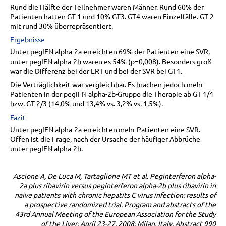
Rund die Hälfte der Teilnehmer waren Männer. Rund 60% der
Patienten hatten GT 1 und 10% GT3. GT4 waren Einzelfälle. GT 2
mit rund 30% überrepräsentiert.
Ergebnisse
Unter pegIFN alpha-2a erreichten 69% der Patienten eine SVR,
unter pegIFN alpha-2b waren es 54% (p=0,008). Besonders groß
war die Differenz bei der ERT und bei der SVR bei GT1.
Die Verträglichkeit war vergleichbar. Es brachen jedoch mehr
Patienten in der pegIFN alpha-2b-Gruppe die Therapie ab GT 1/4
bzw. GT 2/3 (14,0% und 13,4% vs. 3,2% vs. 1,5%).
Fazit
Unter pegIFN alpha-2a erreichten mehr Patienten eine SVR.
Offen ist die Frage, nach der Ursache der häufiger Abbrüche
unter pegIFN alpha-2b.
Ascione A, De Luca M, Tartaglione MT et al. Peginterferon alpha-
2a plus ribavirin versus peginterferon alpha-2b plus ribavirin in
naive patients with chronic hepatits C virus infection: results of
a prospective randomized trial. Program and abstracts of the
43rd Annual Meeting of the European Association for the Study
of the Liver; April 23-27, 2008; Milan, Italy. Abstract 990