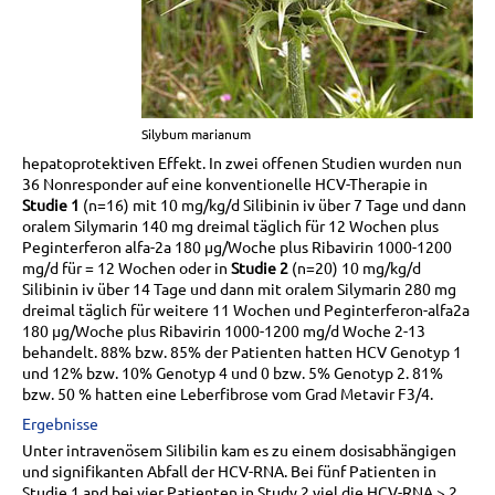
Silybum marianum
hepatoprotektiven Effekt. In zwei offenen Studien wurden nun
36 Nonresponder auf eine konventionelle HCV-Therapie in
Studie 1
(n=16) mit 10 mg/kg/d Silibinin iv über 7 Tage und dann
oralem Silymarin 140 mg dreimal täglich für 12 Wochen plus
Peginterferon alfa-2a 180 µg/Woche plus Ribavirin 1000-1200
mg/d für = 12 Wochen oder in
Studie 2
(n=20) 10 mg/kg/d
Silibinin iv über 14 Tage und dann mit oralem Silymarin 280 mg
dreimal täglich für weitere 11 Wochen und Peginterferon-alfa2a
180 µg/Woche plus Ribavirin 1000-1200 mg/d Woche 2-13
behandelt. 88% bzw. 85% der Patienten hatten HCV Genotyp 1
und 12% bzw. 10% Genotyp 4 und 0 bzw. 5% Genotyp 2. 81%
bzw. 50 % hatten eine Leberfibrose vom Grad Metavir F3/4.
Ergebnisse
Unter intravenösem Silibilin kam es zu einem dosisabhängigen
und signifikanten Abfall der HCV-RNA. Bei fünf Patienten in
Studie 1 and bei vier Patienten in Study 2 viel die HCV-RNA > 2