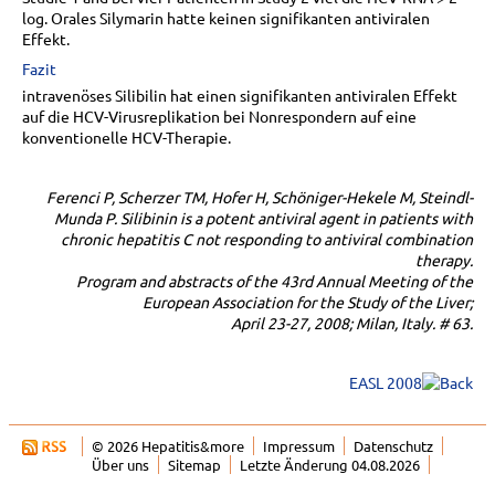
log. Orales Silymarin hatte keinen signifikanten antiviralen
Effekt.
Fazit
intravenöses Silibilin hat einen signifikanten antiviralen Effekt
auf die HCV-Virusreplikation bei Nonrespondern auf eine
konventionelle HCV-Therapie.
Ferenci P, Scherzer TM, Hofer H, Schöniger-Hekele M, Steindl-
Munda P. Silibinin is a potent antiviral agent in patients with
chronic hepatitis C not responding to antiviral combination
therapy.
Program and abstracts of the 43rd Annual Meeting of the
European Association for the Study of the Liver;
April 23-27, 2008; Milan, Italy. # 63.
EASL 2008
© 2026 Hepatitis&more
Impressum
Datenschutz
Über uns
Sitemap
Letzte Änderung 04.08.2026