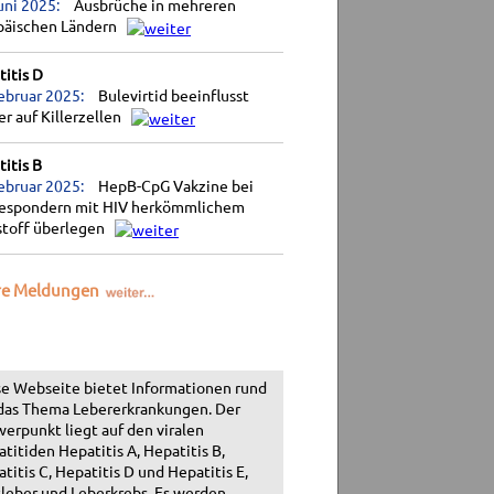
uni 2025:
Ausbrüche in mehreren
päischen Ländern
itis D
ebruar 2025:
Bulevirtid beeinflusst
r auf Killerzellen
itis B
ebruar 2025:
HepB-CpG Vakzine bei
espondern mit HIV herkömmlichem
stoff überlegen
re Meldungen
e Webseite bietet Informationen rund
das Thema Lebererkrankungen. Der
erpunkt liegt auf den viralen
titiden Hepatitis A, Hepatitis B,
titis C, Hepatitis D und Hepatitis E,
leber und Leberkrebs. Es werden