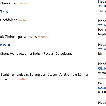
Hepat
schen Alltag
31. J
Tran
T 1-6
-Nachfolger.
Hepat
22. J
bei H
Impf
mit Zirrhose gut wirksam.
Hepat
en IVDU
22. J
härenz war trotz einer hohen Rate an Beigebrauch
klini
Hepat
08. J
verm
nd Stuhl nachweisbar. Bei ungeschütztem Analverkehr könnte
gen
werden.
Deut
02. J
Publ
Hepat