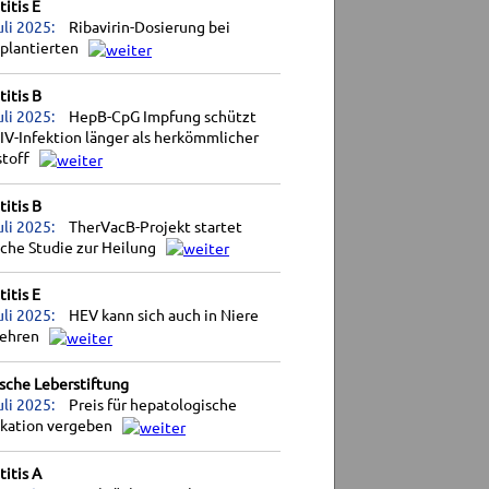
itis E
uli 2025:
Ribavirin-Dosierung bei
splantierten
itis B
uli 2025:
HepB-CpG Impfung schützt
IV-Infektion länger als herkömmlicher
stoff
itis B
uli 2025:
TherVacB-Projekt startet
sche Studie zur Heilung
itis E
uli 2025:
HEV kann sich auch in Niere
ehren
sche Leberstiftung
uli 2025:
Preis für hepatologische
ikation vergeben
itis A