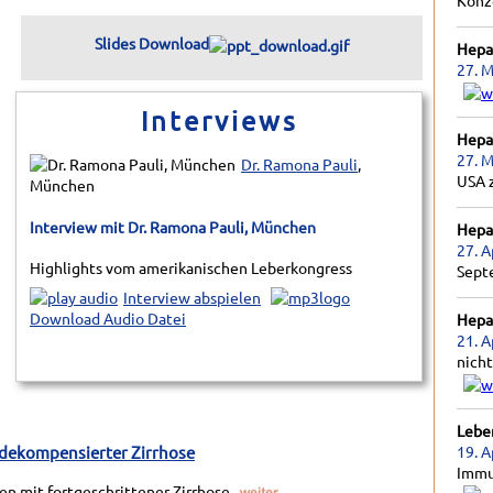
Konz
Slides Download
Hepat
27. M
Interviews
Hepat
27. M
Dr. Ramona Pauli
,
USA 
München
Interview mit
Dr. Ramona Pauli
, München
Hepat
27. A
Highlights vom amerikanischen Leberkongress
Sept
Interview abspielen
Download Audio Datei
Hepat
21. A
nicht
Lebe
19. A
 dekompensierter Zirrhose
Immu
en mit fortgeschrittener Zirrhose.