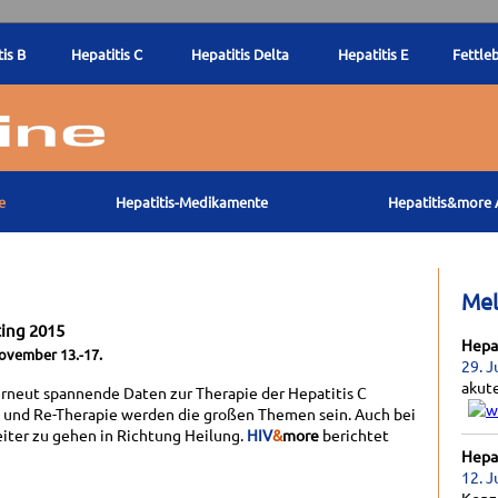
is B
Hepatitis C
Hepatitis Delta
Hepatitis E
Fettle
e
Hepatitis-Medikamente
Hepatitis&more 
Me
ting 2015
Hepat
ovember 13.-17.
29. J
akut
rneut spannende Daten zur Therapie der Hepatitis C
 und Re-Therapie werden die großen Themen sein. Auch bei
eiter zu gehen in Richtung Heilung.
HIV
&
more
berichtet
Hepat
12. J