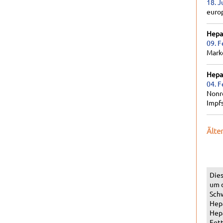
18. J
euro
Hepat
09. F
Marke
Hepat
04. F
Nonr
Impf
Älte
Dies
um 
Schw
Hepa
Hepa
Fett