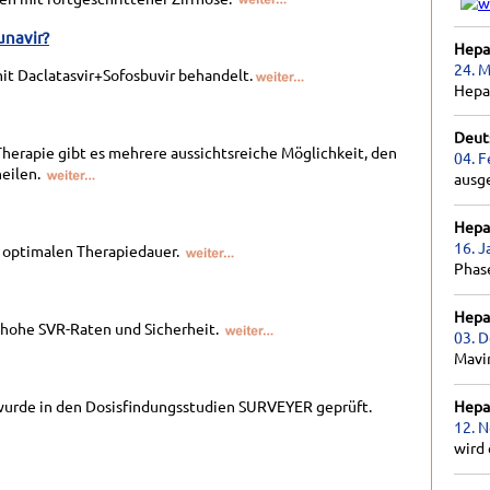
unavir?
Hepat
24. M
it Daclatasvir+Sofosbuvir behandelt.
Hepa
Deut
herapie gibt es mehrere aussichtsreiche Möglichkeit, den
04. F
heilen.
ausg
Hepat
16. J
r optimalen Therapiedauer.
Phas
Hepat
 hohe SVR-Raten und Sicherheit.
03. 
Mavir
urde in den Dosisfindungsstudien SURVEYER geprüft.
Hepat
12. 
wird 