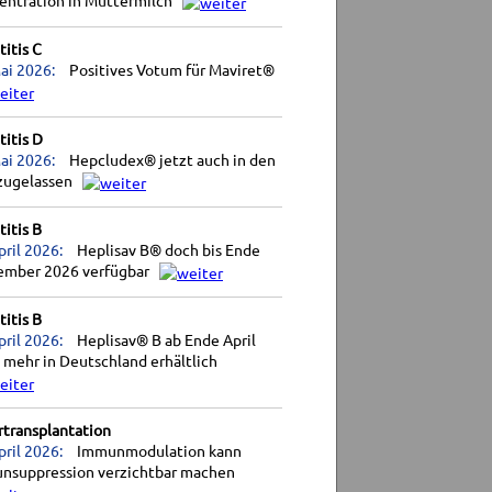
entration in Muttermilch
itis C
ai 2026:
Positives Votum für Maviret®
itis D
ai 2026:
Hepcludex® jetzt auch in den
zugelassen
itis B
pril 2026:
Heplisav B® doch bis Ende
ember 2026 verfügbar
itis B
pril 2026:
Heplisav® B ab Ende April
 mehr in Deutschland erhältlich
rtransplantation
pril 2026:
Immunmodulation kann
nsuppression verzichtbar machen