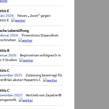
itis E
ärz 2026:
Neues „..buvir“ gegen
titis E
sche Leberstiftung
ebruar 2026:
Promotions-Stipendium
eschrieben
itis B
anuar 2026:
Bepirovirsen erfolgreich in
e-3-Studien
itis C
Dezember 2025:
Zulassung beantragt für
et® bei akuter Hepatitis C
itis C
November 2025:
Vertrieb von Zepatier®
eingestellt