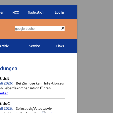
ber
HCC
Nadelstich
Log in
Archiv
Service
Links
ldungen
itis E
uli 2026:
Bei Zirrhose kann Infektion zur
en Leberdekompensation führen
itis C
uli 2026:
Sofosbuvir/Velpatasvir-