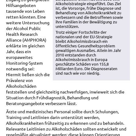
Alkoholstrategie eingeführt. Das Ziel
Hilfsangeboten
ist, die Vorsorge, frühe Diagnose und
tausende von Leben
Behandlung von Alkoholkrankheit zu
retten könnten. Eine
verbessern und die Betroffenen sowie
ihre Familien in der Bewältigung zu
weitere Untersuchung
unterstützen.
der Alcohol Public
Trotz einiger Fortschritte der
Health Research
nationalen und der EU-Strategie
Alliance (AMPHORA)
bleibt Alkoholmissbrauch ein
erklärte im gleichen
öffentliches Gesundheitsproblem
gewaltigen Ausmaßes. Allein im Jahr
Jahr, dass ein
2010 entstanden durch
europaweites
Alkoholmissbrauch in Europa
Monitoring-System
geschätzte Schäden von 155,8
notwendig sei:
Milliarden Euro. Die Diagnoseraten
sind nach wie vor niedrig.
Hiermit ließen sich die
Prävalenz von
Alkoholschäden
feststellen und gleichzeitig nachverfolgen, inwieweit sich die
Situation durch Frühdiagnostik, Behandlung und
Beratungsangebote verbessern lässt.
Ärzte und medizinisches Personal sollte durch Schulungen,
Training und Leitlinien darin unterstützt werden,
Alkoholkrankheiten frühzeitig zu erkennen und zu behandeln.
Relevante Leitlinien zu Alkoholschäden sollten entwickelt und
regelmäßig aktualisiert werden; diese können Orientierung