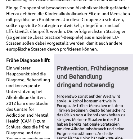
Einige Gruppen sind besonders von Alkoholkrankheit gefährdet:
Hierzu gehören die Kinder alkoholkranker Eltern und Menschen
mit psychischen Problemen. Um diese Gruppen zu schützen,
sollten gezielte Strategien entwickelt, eingeführt und auf
Effektivität überprüft werden. Die erfolgreichsten Strategien
(so genannte „best practice“-Beispiele) aus einzelnen EU-
Staaten sollen dabei vorgestellt werden, damit auch andere
europäische Staaten davon profitieren können.
Frühe Diagnose hilft
Prävention, Frühdiagnose
Ein weiterer
Hauptpunkt sind die
und Behandlung
Diagnose, Behandlung
dringend notwendig
und konsequente
Unterstützung bei
Nirgendwo sonst auf der Welt wird
Alkoholkrankheiten.
soviel Alkohol konsumiert wie in
2012 kam eine Studie
Europa. Je früher Menschen mit dem
des Centre for
Trinken beginnen, desto höher scheint
Addiction and Mental
das Risiko von Alkoholkrankheiten zu
steigen. Mehrere Staaten in der EU
Health (CAMH) zum
haben bereits nationale Strategien,
Schluss, dass die frühe
um den Alkoholmissbrauch und seine
Diagnose und der
Folgen einzudämmen. Auch die
Europäische Union hat seit 2006 eine
Zugang zu geeigneten