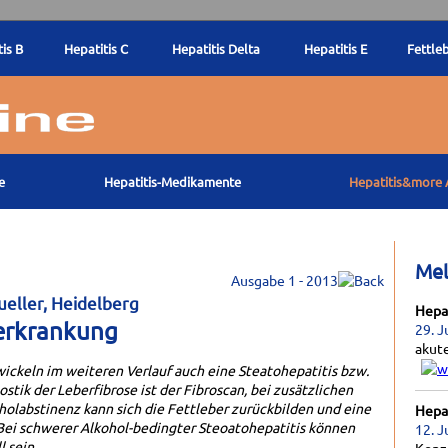
is B
Hepatitis C
Hepatitis Delta
Hepatitis E
Fettle
e
Hepatitis-Medikamente
Hepatitis&more 
Me
Ausgabe 1 - 2013
ueller, Heidelberg
Hepat
rerkrankung
29. J
akut
wickeln im weiteren Verlauf auch eine Steatohepatitis bzw.
stik der Leberfibrose ist der Fibroscan, bei zusätzlichen
holabstinenz kann sich die Fettleber zurückbilden und eine
Hepat
. Bei schwerer Alkohol-bedingter Steoatohepatitis können
12. J
 sein.