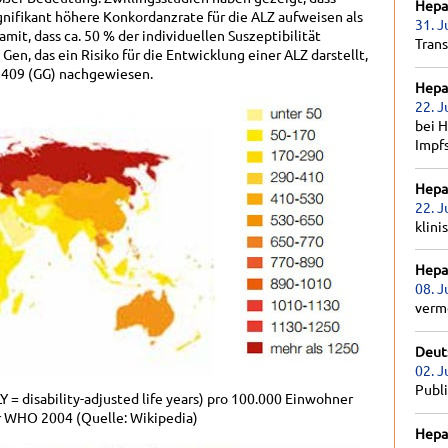
Hepat
nifikant höhere Konkordanzrate für die ALZ aufweisen als
31. J
mit, dass ca. 50 % der individuellen Suszeptibilität
Tran
 Gen, das ein Risiko für die Entwicklung einer ALZ darstellt,
409 (GG) nachgewiesen.
Hepat
22. J
bei H
Impf
Hepat
22. J
klini
Hepat
08. J
verm
Deut
02. J
Publ
 = disability-adjusted life years) pro 100.000 Einwohner
r WHO 2004 (Quelle: Wikipedia)
Hepat