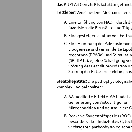
das PNPLA3 Gen als Risikofaktor gefund
Fettleber:
Verschiedene Mechanismen er
Eine Erhöhung von NADH durch die
favorisiert die Fettsäure und Tri
Eine gesteigerte Influx von Fett
Eine Hemmung der Adenosinmonop
Lipogenese und verminderte Lipol
receptor a (PPARa) und Stimulatio
(SREBP1c). e) eine Schädigung vo
Störung der Fettsäureoxidation un
Störung der Fettausscheidung aus 
Steatohepatitis:
Die pathophysiologische
komplex und beinhalten:
AA mediierte Effekte. AA bindet a
Generierung von Autoantigenen m
Mitochondrien und neutralisiert G
Reaktive Sauerstoffspezies (ROS)
besonders über induziertes Cytoc
wichtigsten pathophysiologische