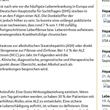
Konz
ist nach wie vor die häufigste Lebererkrankung in Europa und
Deutschen Hauptstelle für Suchtfragen (DHS) sterben in
Hepat
n an den Folgen einer ALE. Die Dunkelziffer der
27. M
t jedoch höher zu sein. So konnte eine unlängst publizierte
scan nachweisen, dass rund 7 % von 1.190 zufällig
rtgeschrittene Leberfibrose bzw. Leberzirrhose aufwiesen.
Hepat
hwerwiegendste Krankheitsfolge chronischen
27. M
USA 
teatose zur alkoholischen Steatohepatitis (ASH) oder direkt
 Fibrogenese zur Fibrose und Zirrhose. Bei 1-2 % der ALZ
Hepat
rzinom (HCC) pro Jahr. Im Folgenden wird die
27. A
. Klinische, diagnostische, prognostische und therapeutische
Sept
punkt dieser Übersicht, wobei Alkohol auch als
rerkrankungen besprochen wird.
Hepat
21. A
nicht
holzufuhr. Eine Dosis-Wirkungsbeziehung existiert. Wenn
Lebe
l pro Tag getrunken werden, so haben 30 % der Patienten mit
19. A
 erhöhtes Risiko, eine ALZ zu entwickeln. Eine sichere
Immu
ne Leberschädigung auftritt, ist schwer zu definieren. Eine