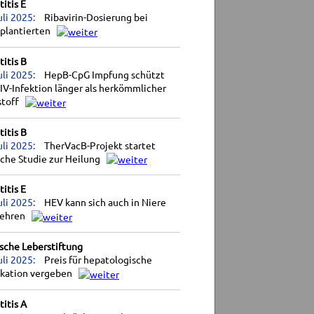
itis E
uli 2025:
Ribavirin-Dosierung bei
splantierten
itis B
uli 2025:
HepB-CpG Impfung schützt
IV-Infektion länger als herkömmlicher
stoff
itis B
uli 2025:
TherVacB-Projekt startet
sche Studie zur Heilung
itis E
uli 2025:
HEV kann sich auch in Niere
ehren
sche Leberstiftung
uli 2025:
Preis für hepatologische
ikation vergeben
itis A