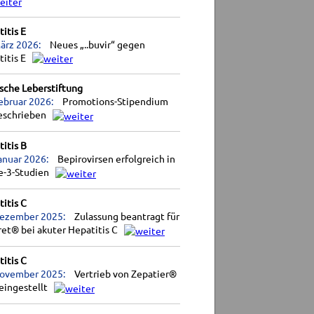
itis E
ärz 2026:
Neues „..buvir“ gegen
titis E
sche Leberstiftung
ebruar 2026:
Promotions-Stipendium
eschrieben
itis B
anuar 2026:
Bepirovirsen erfolgreich in
e-3-Studien
itis C
Dezember 2025:
Zulassung beantragt für
et® bei akuter Hepatitis C
itis C
November 2025:
Vertrieb von Zepatier®
eingestellt