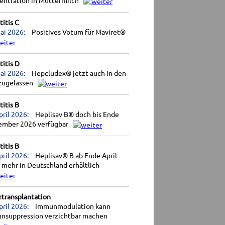
entration in Muttermilch
itis C
ai 2026:
Positives Votum für Maviret®
itis D
ai 2026:
Hepcludex® jetzt auch in den
zugelassen
itis B
pril 2026:
Heplisav B® doch bis Ende
ember 2026 verfügbar
itis B
pril 2026:
Heplisav® B ab Ende April
 mehr in Deutschland erhältlich
rtransplantation
pril 2026:
Immunmodulation kann
nsuppression verzichtbar machen