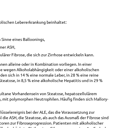
lischen Lebererkrankung beinhaltet:
 Sinne eines Balloonings,
iner ASH,
ärer Fibrose, die sich zur Zirrhose entwickeln kann.
en alleine oder in Kombination vorliegen. In einer
ie wegen Alkoholabhängigkeit oder einer alkoholischen
en sich in 14 % eine normale Leber, in 28 % eine reine
Steatose, in 8,5 % eine alkoholische Hepatitis und in 29 %
imultane Vorhandensein von Steatose, hepatozellulärem
n, mit polymorphen Neutrophilen. Häufig finden sich Mallory-
hlüsselereignis bei der ALE, das die Voraussetzung zur
l die ASH, die Steatose, als auch das Ausmaß der Fibrose sind
oren zur Fibroseprogression. Patienten mit alkoholischer