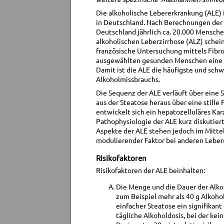
Die alkoholische Lebererkrankung (ALE) 
in Deutschland. Nach Berechnungen der 
Deutschland jährlich ca. 20.000 Mensche
alkoholischen Leberzirrhose (ALZ) schein
französische Untersuchung mittels Fibro
ausgewählten gesunden Menschen eine fo
Damit ist die ALE die häufigste und sc
Alkoholmissbrauchs.
Die Sequenz der ALE verläuft über eine S
aus der Steatose heraus über eine stille
entwickelt sich ein hepatozelluläres Ka
Pathophysiologie der ALE kurz diskutiert
Aspekte der ALE stehen jedoch im Mittel
modulierender Faktor bei anderen Lebe
Risikofaktoren
Risikofaktoren der ALE beinhalten:
Die Menge und die Dauer der Alko
zum Beispiel mehr als 40 g Alkoho
einfacher Steatose ein signifikant
tägliche Alkoholdosis, bei der kei