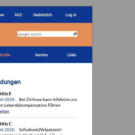
ber
HCC
Nadelstich
Log in
Archiv
Service
Links
ldungen
itis E
uli 2026:
Bei Zirrhose kann Infektion zur
en Leberdekompensation führen
itis C
uli 2026:
Sofosbuvir/Velpatasvir-