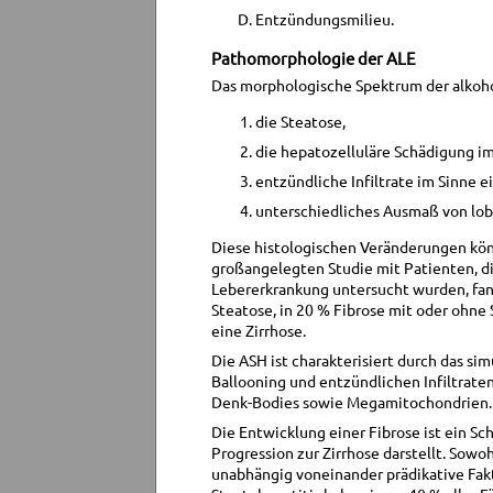
Entzündungsmilieu.
Pathomorphologie der ALE
Das morphologische Spektrum der alkoho
die Steatose,
die hepatozelluläre Schädigung im
entzündliche Infiltrate im Sinne e
unterschiedliches Ausmaß von lobul
Diese histologischen Veränderungen könn
großangelegten Studie mit Patienten, d
Lebererkrankung untersucht wurden, fand
Steatose, in 20 % Fibrose mit oder ohne 
eine Zirrhose.
Die ASH ist charakterisiert durch das s
Ballooning und entzündlichen Infiltrate
Denk-Bodies sowie Megamitochondrien.
Die Entwicklung einer Fibrose ist ein Sc
Progression zur Zirrhose darstellt. Sowoh
unabhängig voneinander prädikative Fakt