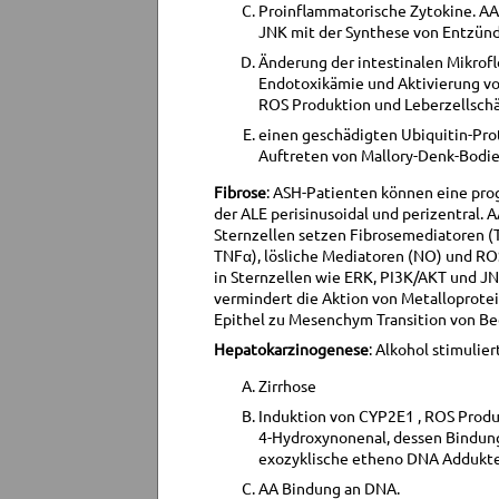
Proinflammatorische Zytokine. AA
JNK mit der Synthese von Entzün
Änderung der intestinalen Mikrof
Endotoxikämie und Aktivierung von
ROS Produktion und Leberzellsch
einen geschädigten Ubiquitin-Pr
Auftreten von Mallory-Denk-Bodies
Fibrose
: ASH-Patienten können eine prog
der ALE perisinusoidal und perizentral. 
Sternzellen setzen Fibrosemediatoren (TG
TNFα), lösliche Mediatoren (NO) und ROS
in Sternzellen wie ERK, PI3K/AKT und J
vermindert die Aktion von Metalloprotei
Epithel zu Mesenchym Transition von Bede
Hepatokarzinogenese
: Alkohol stimuli
Zirrhose
Induktion von CYP2E1 , ROS Produ
4-Hydroxynonenal, dessen Bindun
exozyklische etheno DNA Addukt
AA Bindung an DNA.