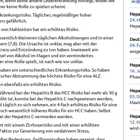
oarm, wenn keine andere Lebererkrankung vorliegt, wobei die
er keine Rolle zu spielen scheint.
Hepat
rkrankungsrisiko. Täglicher, regelmäßiger hoher
24. M
rs gefährlich.
Hepa
 von Mahlzeiten hat ein erhöhtes Risiko.
esentlich kleineren täglichen Alkoholmengen und in einer
Deut
rn (7,8). Die Ursache ist unklar, mag aber mit der
04. F
tress und Entzündung zu tun haben. Inwieweit ein
ausg
hsel von Alkohol im Magen und ein vermindertes
 eine Rolle spielt, ist nach wie vor unklar.
Hepat
aben ein unterschiedliches Erkrankungsrisiko. So haben
16. J
scher Abstammung das höchste Risiko für eine ALZ.
Phas
 ebenfalls ein erhöhtes Risiko.
Hepat
Während bei der Hepatitis B das HCC Risiko bei mehr als 30 g
03. 
höht ist, konnte bei der Hepatitis C nachgewiesen werden,
Mavir
 täglich zu sich nehmen, ein 4-fach erhöhtes Risiko für eine
noch wesentlich höheres Risiko für ein HCC haben. Selbst
Hepat
ei der Hepatitis C vermieden werden.
12. 
ert mit einem Zirrhoserisiko und mit einer erhöhten
wird 
r Faktor zur Generierung von oxidativem Stress.
roßer Bedeutung. Zwillingsstudien haben gezeigt, dass