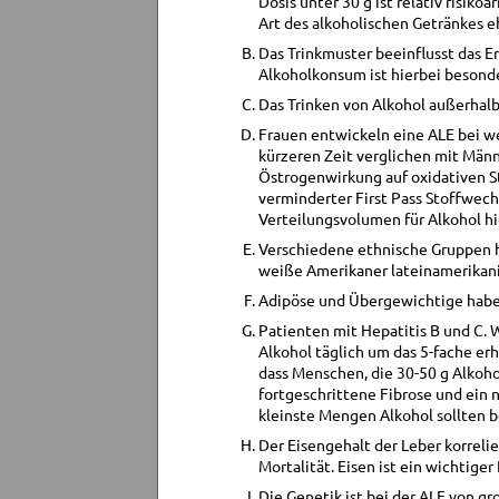
Dosis unter 30 g ist relativ risik
Art des alkoholischen Getränkes eh
Das Trinkmuster beeinflusst das E
Alkoholkonsum ist hierbei besonde
Das Trinken von Alkohol außerhalb
Frauen entwickeln eine ALE bei w
kürzeren Zeit verglichen mit Männe
Östrogenwirkung auf oxidativen S
verminderter First Pass Stoffwec
Verteilungsvolumen für Alkohol hier
Verschiedene ethnische Gruppen h
weiße Amerikaner lateinamerikani
Adipöse und Übergewichtige haben
Patienten mit Hepatitis B und C. 
Alkohol täglich um das 5-fache er
dass Menschen, die 30-50 g Alkohol
fortgeschrittene Fibrose und ein 
kleinste Mengen Alkohol sollten b
Der Eisengehalt der Leber korreli
Mortalität. Eisen ist ein wichtige
Die Genetik ist bei der ALE von g