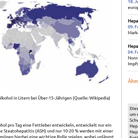
18. J
euro
Hepat
09. F
Marke
Hepat
04. F
Nonr
Impf
Älte
kohol in Litern bei Über-15-Jährigen (Quelle: Wikipedia)
Dies
um 
Schw
hol pro Tag eine Fettleber entwickeln, entwickelt nur ein
Hepa
che Steatohepatitis (ASH) und nur 10-20 % werden mit einer
Hepa
 mögen hierbei eine wichtige Rolle spielen, wobei unlängst
Fett