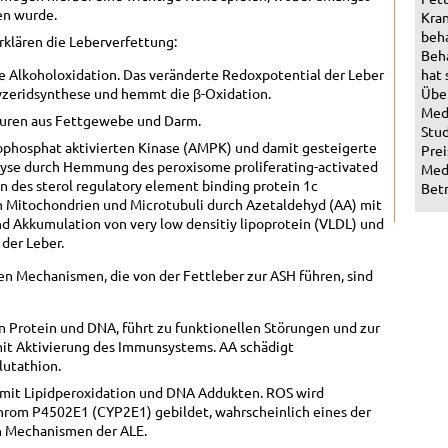
en wurde.
Kran
beha
klären die Leberverfettung:
Beha
 Alkoholoxidation. Das veränderte Redoxpotential der Leber
hat 
glyzeridsynthese und hemmt die β-Oxidation.
Über
Med
säuren aus Fettgewebe und Darm.
Stud
hosphat aktivierten Kinase (AMPK) und damit gesteigerte
Prei
yse durch Hemmung des peroxisome proliferating-activated
Medi
n des sterol regulatory element binding protein 1c
Betr
n Mitochondrien und Microtubuli durch Azetaldehyd (AA) mit
d Akkumulation von very low densitiy lipoprotein (VLDL) und
der Leber.
n Mechanismen, die von der Fettleber zur ASH führen, sind
n Protein und DNA, führt zu funktionellen Störungen und zur
it Aktivierung des Immunsystems. AA schädigt
lutathion.
 mit Lipidperoxidation und DNA Addukten. ROS wird
hrom P4502E1 (CYP2E1) gebildet, wahrscheinlich eines der
n Mechanismen der ALE.