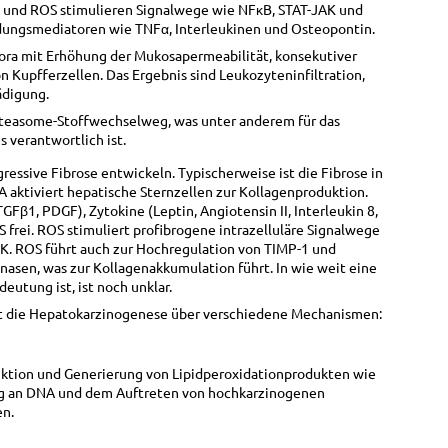
 und ROS stimulieren Signalwege wie NFκB, STAT-JAK und
dungsmediatoren wie TNFα, Interleukinen und Osteopontin.
lora mit Erhöhung der Mukosapermeabilität, konsekutiver
 Kupfferzellen. Das Ergebnis sind Leukozyteninfiltration,
ädigung.
oteasome-Stoffwechselweg, was unter anderem für das
 verantwortlich ist.
ressive Fibrose entwickeln. Typischerweise ist die Fibrose in
AA aktiviert hepatische Sternzellen zur Kollagenproduktion.
Fβ1, PDGF), Zytokine (Leptin, Angiotensin II, Interleukin 8,
 frei. ROS stimuliert profibrogene intrazelluläre Signalwege
NK. ROS führt auch zur Hochregulation von TIMP-1 und
nasen, was zur Kollagenakkumulation führt. In wie weit eine
utung ist, ist noch unklar.
ert die Hepatokarzinogenese über verschiedene Mechanismen:
ktion und Generierung von Lipidperoxidationprodukten wie
g an DNA und dem Auftreten von hochkarzinogenen
en.