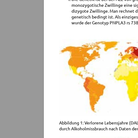
monozygotische Zwillinge eine sig
dizygote Zwillinge. Man rechnet da
genetisch bedingt ist. Als einziges
wurde der Genotyp PNPLA3 rs 738
Abbildung 1: Verlorene Lebensjahre (DALY
durch Alkoholmissbrauch nach Daten de