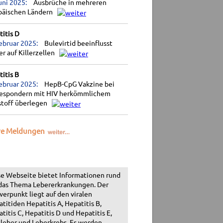
uni 2025:
Ausbrüche in mehreren
päischen Ländern
itis D
ebruar 2025:
Bulevirtid beeinflusst
r auf Killerzellen
itis B
ebruar 2025:
HepB-CpG Vakzine bei
espondern mit HIV herkömmlichem
stoff überlegen
re Meldungen
e Webseite bietet Informationen rund
das Thema Lebererkrankungen. Der
erpunkt liegt auf den viralen
titiden Hepatitis A, Hepatitis B,
titis C, Hepatitis D und Hepatitis E,
leber und Leberkrebs. Es werden