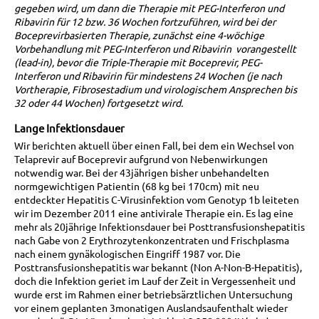
gegeben wird, um dann die Therapie mit PEG-Interferon und
Ribavirin für 12 bzw. 36 Wochen fortzuführen, wird bei der
Boceprevirbasierten Therapie, zunächst eine 4-wöchige
Vorbehandlung mit PEG-Interferon und Ribavirin vorangestellt
(lead-in), bevor die Triple-Therapie mit Boceprevir, PEG-
Interferon und Ribavirin für mindestens 24 Wochen (je nach
Vortherapie, Fibrosestadium und virologischem Ansprechen bis
32 oder 44 Wochen) fortgesetzt wird.
Lange Infektionsdauer
Wir berichten aktuell über einen Fall, bei dem ein Wechsel von
Telaprevir auf Boceprevir aufgrund von Nebenwirkungen
notwendig war. Bei der 43jährigen bisher unbehandelten
normgewichtigen Patientin (68 kg bei 170cm) mit neu
entdeckter Hepatitis C-Virusinfektion vom Genotyp 1b leiteten
wir im Dezember 2011 eine antivirale Therapie ein. Es lag eine
mehr als 20jährige Infektionsdauer bei Posttransfusionshepatitis
nach Gabe von 2 Erythrozytenkonzentraten und Frischplasma
nach einem gynäkologischen Eingriff 1987 vor. Die
Posttransfusionshepatitis war bekannt (Non A-Non-B-Hepatitis),
doch die Infektion geriet im Lauf der Zeit in Vergessenheit und
wurde erst im Rahmen einer betriebsärztlichen Untersuchung
vor einem geplanten 3monatigen Auslandsaufenthalt wieder