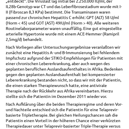
„entdeckt“. Die Viruslast lag initial bei 2.250.000 IU/ml, der
IL28b-Genotyp war CT und das Leberfibrosestadium wurde mit I-
II (Fibroscan 8,3 KPa) bestimmt. Die Transaminasen waren
passend zur chronischen Hepatitis C erhöht: GPT (ALT) 58 U/ml
(Norm < 45) und GOT (AST) 49IU/ml (Norm > 40). Alle weiteren
Routinelaborparameter waren unauffällig. Eine gut eingestellte
arterielle Hypertonie wurde mit einem ACE-Hemmer (Ramipril
2,5mg/d) behandelt.
Nach Vorliegen aller Untersuchungsergebnisse veranlaßten wir
zunächst eine Hepatitis A- und B-Immunsierung bei fehlendem
Impfschutz aufgrund der STIKO-Empfehlungen für Patienten mit
einer chronischen Lebererkrankung, aber auch wegen des
geplanten beruflichen Auslandsaufenthaltes in Afrika. Bedenken
gegen den geplanten Auslandsaufenthalt bei kompensierter
Lebererkrankung bestanden nicht, so dass wir mit der Patientin,
die einen starken Therapiewunsch hatte, eine antivirale
Therapie nach der Rückkehr aus Afrika vereinbarten. Hierzu
stellte sich die Patientin im Dezember 2011 wieder vor.
Nach Aufklärung über die beiden Therapieregime und deren Vor-
und Nachteile entschied sich die Patientin für eine Telaprevir-
basierte Tripletherapie. Bei gleichen Heilungschancen sah die
Patientin einen Vorteil in der höheren Chance einer verkürzten
Therapiedauer unter Telaprevir-basierter Triple-Therapie versus