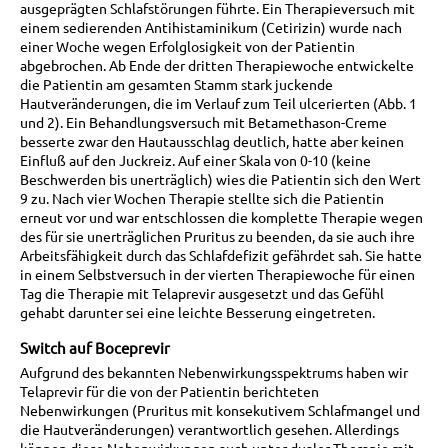
ausgeprägten Schlafstörungen führte. Ein Therapieversuch mit
einem sedierenden Antihistaminikum (Cetirizin) wurde nach
einer Woche wegen Erfolglosigkeit von der Patientin
abgebrochen. Ab Ende der dritten Therapiewoche entwickelte
die Patientin am gesamten Stamm stark juckende
Hautveränderungen, die im Verlauf zum Teil ulcerierten (Abb. 1
und 2). Ein Behandlungsversuch mit Betamethason-Creme
besserte zwar den Hautausschlag deutlich, hatte aber keinen
Einfluß auf den Juckreiz. Auf einer Skala von 0-10 (keine
Beschwerden bis unerträglich) wies die Patientin sich den Wert
9 zu. Nach vier Wochen Therapie stellte sich die Patientin
erneut vor und war entschlossen die komplette Therapie wegen
des für sie unerträglichen Pruritus zu beenden, da sie auch ihre
Arbeitsfähigkeit durch das Schlafdefizit gefährdet sah. Sie hatte
in einem Selbstversuch in der vierten Therapiewoche für einen
Tag die Therapie mit Telaprevir ausgesetzt und das Gefühl
gehabt darunter sei eine leichte Besserung eingetreten.
Switch auf Boceprevir
Aufgrund des bekannten Nebenwirkungsspektrums haben wir
Telaprevir für die von der Patientin berichteten
Nebenwirkungen (Pruritus mit konsekutivem Schlafmangel und
die Hautveränderungen) verantwortlich gesehen. Allerdings