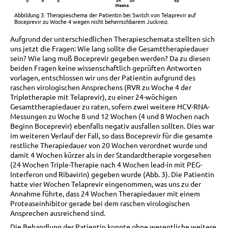
Abbildung 3: Therapieschema der Patientin bei Switch von Telaprevir auf
Boceprevir zu Woche 4 wegen nicht beherrschbarem Juckreiz.
Aufgrund der unterschiedlichen Therapieschemata stellten sich
uns jetzt die Fragen: Wie lang sollte die Gesamttherapiedauer
sein? Wie lang muß Boceprevir gegeben werden? Da zu diesen
beiden Fragen keine wissenschaftlich geprüften Antworten
vorlagen, entschlossen wir uns der Patientin aufgrund des
raschen virologischen Ansprechens (RVR zu Woche 4 der
Tripletherapie mit Telaprevir), zu einer 24-wöchigen
Gesamttherapiedauer zu raten, sofern zwei weitere HCV-RNA-
Messungen zu Woche 8 und 12 Wochen (4 und 8 Wochen nach
Beginn Boceprevir) ebenfalls negativ ausfallen sollten. Dies war
im weiteren Verlauf der Fall, so dass Boceprevir für die gesamte
restliche Therapiedauer von 20 Wochen verordnet wurde und
damit 4 Wochen kürzer als in der Standardtherapie vorgesehen
(24 Wochen Triple-Therapie nach 4 Wochen lead-in mit PEG-
Interferon und Ribavirin) gegeben wurde (Abb. 3). Die Patientin
hatte vier Wochen Telaprevir eingenommen, was uns zu der
Annahme führte, dass 24 Wochen Therapiedauer mit einem
Proteaseinhibitor gerade bei dem raschen virologischen
Ansprechen ausreichend sind.
Die Behandlung der Patientin konnte ohne wesentliche weitere