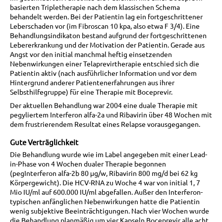
basierten Tripletherapie nach dem klassischen Schema
behandelt werden. Bei der Patientin lag ein fortgeschrittener
Leberschaden vor (im Fibroscan 10 kpa, also etwa F 3/4). Eine
Behandlungsindikaton bestand aufgrund der fortgeschrittenen
Lebererkrankung und der Motivation der Patientin. Gerade aus
Angst vor den initial manchmal heftig einsetzenden
Nebenwirkungen einer Telaprevirtherapie entschied sich die
Patientin aktiv (nach ausführlicher Information und vor dem
Hintergrund anderer Patientenerfahrungen aus ihrer
Selbsthilfegruppe) für eine Therapie mit Boceprevir.
Der aktuellen Behandlung war 2004 eine duale Therapie mit
pegyliertem Interferon alfa-2a und Ribavirin über 48 Wochen mit
dem frustrierendem Resultat eines Relapse vorausgegangen.
Gute Verträglichkeit
Die Behandlung wurde wie im Label angegeben mit einer Lead-
in-Phase von 4 Wochen dualer Therapie begonnen
(pegInterferon alfa-2b 80 μg/w, Ribavirin 800 mg/d bei 62 kg
Körpergewicht). Die HCV-RNA zu Woche 4 war von initial 1, 7
Mio IU/ml auf 600.000 IU/ml abgefallen. Außer den Interferon-
typischen anfänglichen Nebenwirkungen hatte die Patientin
wenig subjektive Beeinträchtigungen. Nach vier Wochen wurde
die Behandlung planmäßig um vier Kapseln Boceprevir alle acht