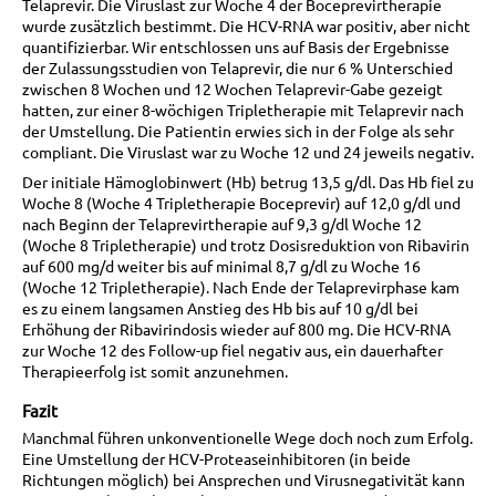
Telaprevir. Die Viruslast zur Woche 4 der Boceprevirtherapie
wurde zusätzlich bestimmt. Die HCV-RNA war positiv, aber nicht
quantifizierbar. Wir entschlossen uns auf Basis der Ergebnisse
der Zulassungsstudien von Telaprevir, die nur 6 % Unterschied
zwischen 8 Wochen und 12 Wochen Telaprevir-Gabe gezeigt
hatten, zur einer 8-wöchigen Tripletherapie mit Telaprevir nach
der Umstellung. Die Patientin erwies sich in der Folge als sehr
compliant. Die Viruslast war zu Woche 12 und 24 jeweils negativ.
Der initiale Hämoglobinwert (Hb) betrug 13,5 g/dl. Das Hb fiel zu
Woche 8 (Woche 4 Tripletherapie Boceprevir) auf 12,0 g/dl und
nach Beginn der Telaprevirtherapie auf 9,3 g/dl Woche 12
(Woche 8 Tripletherapie) und trotz Dosisreduktion von Ribavirin
auf 600 mg/d weiter bis auf minimal 8,7 g/dl zu Woche 16
(Woche 12 Tripletherapie). Nach Ende der Telaprevirphase kam
es zu einem langsamen Anstieg des Hb bis auf 10 g/dl bei
Erhöhung der Ribavirindosis wieder auf 800 mg. Die HCV-RNA
zur Woche 12 des Follow-up fiel negativ aus, ein dauerhafter
Therapieerfolg ist somit anzunehmen.
Fazit
Manchmal führen unkonventionelle Wege doch noch zum Erfolg.
Eine Umstellung der HCV-Proteaseinhibitoren (in beide
Richtungen möglich) bei Ansprechen und Virusnegativität kann