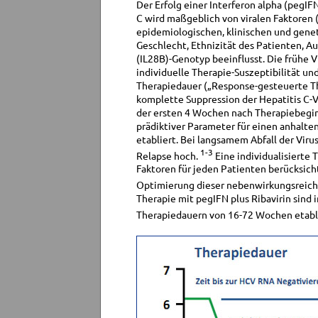
Der Erfolg einer Interferon alpha (pegI
C wird maßgeblich von viralen Faktoren (
epidemiologischen, klinischen und geneti
Geschlecht, Ethnizität des Patienten, A
(IL28B)-Genotyp beeinflusst. Die frühe V
individuelle Therapie-Suszeptibilität un
Therapiedauer („Response-gesteuerte The
komplette Suppression der Hepatitis C-V
der ersten 4 Wochen nach Therapiebeginn 
prädiktiver Parameter für einen anhalten
etabliert. Bei langsamem Abfall der Viru
1-3
Relapse hoch.
Eine individualisierte 
Faktoren für jeden Patienten berücksichti
Optimierung dieser nebenwirkungsreich
Therapie mit pegIFN plus Ribavirin sin
Therapiedauern von 16-72 Wochen etabl