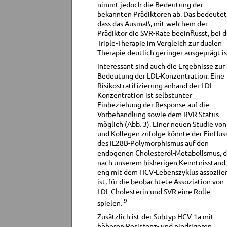
nimmt jedoch die Bedeutung der
bekannten Prädiktoren ab. Das bedeutet
dass das Ausmaß, mit welchem der
Prädiktor die SVR-Rate beeinflusst, bei d
Triple-Therapie im Vergleich zur dualen
Therapie deutlich geringer ausgeprägt is
Interessant sind auch die Ergebnisse zur
Bedeutung der LDL-Konzentration. Eine
Risikostratifizierung anhand der LDL-
Konzentration ist selbstunter
Einbeziehung der Response auf die
Vorbehandlung sowie dem RVR Status
möglich (Abb. 3). Einer neuen Studie von
und Kollegen zufolge könnte der Einflus
des IL28B-Polymorphismus auf den
endogenen Cholesterol-Metabolismus, d
nach unserem bisherigen Kenntnisstand
eng mit dem HCV-Lebenszyklus assoziie
ist, für die beobachtete Assoziation von
LDL-Cholesterin und SVR eine Rolle
9
spielen.
Zusätzlich ist der Subtyp HCV-1a mit
höheren Resistenz- und niedrigeren