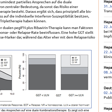
Hepat
 zumindest partielles Ansprechen auf die duale
31. J
n zentraler Bedeutung, da sonst das Risiko einer
Tran
apie besteht. Daraus ergibt sich, dass prinzipiell alle bis-
s auf die individuelle Interferon-Suszeptibiliät besitzen,
 Tripletherapie haben können.
Hepat
22. J
r dualen pegIFN plus Ribavirin-Therapie kann man Faktoren
bei H
ponse- oder Relapse-Rate beeinflussen. Eine hohe GGT stellt
Impf
e-Marker dar, während das Alter eher mit dem Relapserisiko
Hepat
22. J
klini
Hepat
08. J
verm
Deut
02. J
Publ
Hepat
 das Ansprechen auf eine duale Kombinationstherapie. Es zeigt sich eine