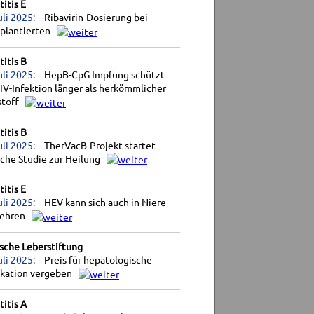
itis E
uli 2025:
Ribavirin-Dosierung bei
splantierten
itis B
uli 2025:
HepB-CpG Impfung schützt
IV-Infektion länger als herkömmlicher
stoff
itis B
uli 2025:
TherVacB-Projekt startet
sche Studie zur Heilung
itis E
uli 2025:
HEV kann sich auch in Niere
ehren
sche Leberstiftung
uli 2025:
Preis für hepatologische
ikation vergeben
itis A