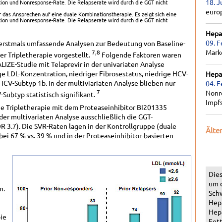
18. J
tion und Nonresponse-Rate. Die Relapserate wird durch die GGT nicht
euro
 das Ansprechen auf eine duale Kombinationstherapie. Es zeigt sich eine
tion und Nonresponse-Rate. Die Relapserate wird durch die GGT nicht
Hepat
09. F
erstmals umfassende Analysen zur Bedeutung von Baseline-
Marke
7,8
r Tripletherapie vorgestellt.
Folgende Faktoren waren
IZE-Studie mit Telaprevir in der univariaten Analyse
ige LDL-Konzentration, niedriger Fibrosestatus, niedrige HCV-
Hepat
HCV-Subtyp 1b. In der multiviariaten Analyse blieben nur
04. F
7
Nonr
Subtyp statistisch signifikant.
Impf
ne Tripletherapie mit dem Proteaseinhibitor BI201335
 der multivariaten Analyse ausschließlich die GGT-
R 3.7). Die SVR-Raten lagen in der Kontrollgruppe (duale
Älte
bei 67 % vs. 39 % und in der Proteaseinhibitor-basierten
Dies
um 
n.
Schw
Hepa
Hepa
pie
Fett