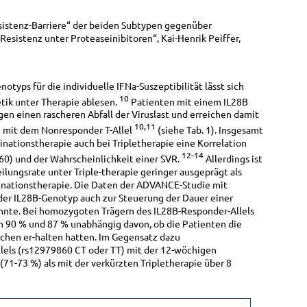
esistenz-Barriere“ der beiden Subtypen gegenüber
Resistenz unter Proteaseinibitoren“, Kai-Henrik Peiffer,
otyps für die individuelle IFNa-Suszeptibilität lässt sich
10
etik unter Therapie ablesen.
Patienten mit einem IL28B
n einen rascheren Abfall der Viruslast und erreichen damit
10,11
n mit dem Nonresponder T-Allel
(siehe Tab. 1). Insgesamt
nationstherapie auch bei Tripletherapie eine Korrelation
12-14
0) und der Wahrscheinlichkeit einer SVR.
Allerdings ist
ilungsrate unter Triple-therapie geringer ausgeprägt als
inationstherapie. Die Daten der ADVANCE-Studie mit
 der IL28B-Genotyp auch zur Steuerung der Dauer einer
nnte. Bei homozygoten Trägern des IL28B-Responder-Allels
 90 % und 87 % unabhängig davon, ob die Patienten die
Wochen er-halten hatten. Im Gegensatz dazu
lels (rs12979860 CT oder TT) mit der 12-wöchigen
(71-73 %) als mit der verkürzten Tripletherapie über 8