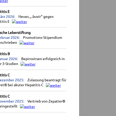
itis E
ärz 2026:
Neues „..buvir“ gegen
titis E
sche Leberstiftung
ebruar 2026:
Promotions-Stipendium
eschrieben
itis B
anuar 2026:
Bepirovirsen erfolgreich in
e-3-Studien
itis C
Dezember 2025:
Zulassung beantragt für
et® bei akuter Hepatitis C
itis C
November 2025:
Vertrieb von Zepatier®
eingestellt