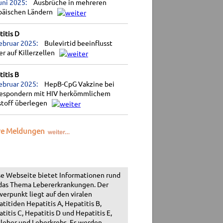
uni 2025:
Ausbrüche in mehreren
päischen Ländern
itis D
ebruar 2025:
Bulevirtid beeinflusst
r auf Killerzellen
itis B
ebruar 2025:
HepB-CpG Vakzine bei
espondern mit HIV herkömmlichem
stoff überlegen
re Meldungen
e Webseite bietet Informationen rund
das Thema Lebererkrankungen. Der
erpunkt liegt auf den viralen
titiden Hepatitis A, Hepatitis B,
titis C, Hepatitis D und Hepatitis E,
leber und Leberkrebs. Es werden