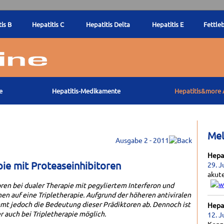
is B
Hepatitis C
Hepatitis Delta
Hepatitis E
Fettle
e
Hepatitis-Medikamente
Hepatitis&more 
Me
Ausgabe 2 - 2011
Hepat
ie mit Proteaseinhibitoren
29. J
akut
ren bei dualer Therapie mit pegyliertem Interferon und
en auf eine Tripletherapie. Aufgrund der höheren antiviralen
mmt jedoch die Bedeutung dieser Prädiktoren ab. Dennoch ist
Hepat
 auch bei Tripletherapie möglich.
12. J