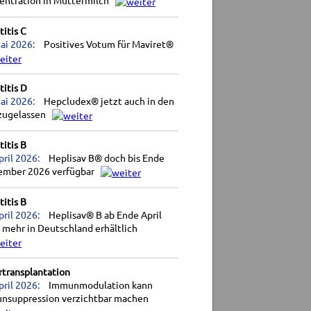
entration in Muttermilch
itis C
ai 2026:
Positives Votum für Maviret®
itis D
ai 2026:
Hepcludex® jetzt auch in den
zugelassen
itis B
pril 2026:
Heplisav B® doch bis Ende
ember 2026 verfügbar
itis B
pril 2026:
Heplisav® B ab Ende April
 mehr in Deutschland erhältlich
rtransplantation
pril 2026:
Immunmodulation kann
nsuppression verzichtbar machen