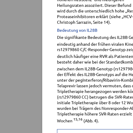
Heilungsraten assoziiert. Dieser Befund
wird durch die unterschiedlich hohe „R
Proteaseinhibitoren erklärt (siehe „HCV-
Christoph Sarrazin, Seite 14).
Bedeutung von IL28B
Die signifikante Bedeutung des IL28B Gen
eindeutig anhand der frühen viralen Kin
rs12979860 C/C-Responder-Genotyp zeige
deutlich häufiger eine RVR als Patiente
besteht daher wie bei der Standardkombi
zwischen dem IL28B-Genotyp (rs1297986
der Effekt des IL28B-Genotyps auf die He
unter der pegInterferon/Ribavirin-Komb
Telaprevir lassen jedoch vermuten, dass
Tripletherapie herangezogen werden kö
(rs12979860 CC) betrugen die SVR-Raten
initiale Tripletherapie über 8 oder 12 
wurden bei Trägern des Nonresponder-Al
Tripletherapie höhere SVR-Raten erzielt 
15,16
Wochen
(Abb. 4).