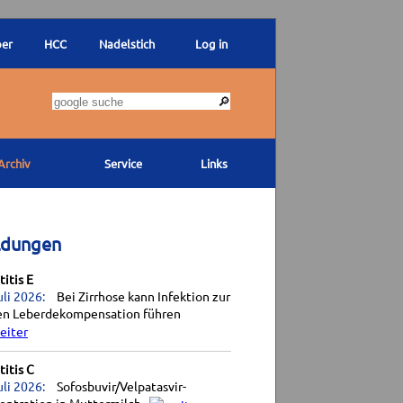
ber
HCC
Nadelstich
Log in
Archiv
Service
Links
ldungen
itis E
uli 2026:
Bei Zirrhose kann Infektion zur
en Leberdekompensation führen
itis C
uli 2026:
Sofosbuvir/Velpatasvir-