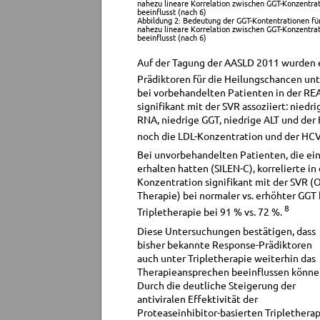
nahezu lineare Korrelation zwischen GGT-Konzentra
beeinflusst (nach 6)
Abbildung 2: Bedeutung der GGT-Kontentrationen für
nahezu lineare Korrelation zwischen GGT-Konzentra
beeinflusst (nach 6)
Auf der Tagung der AASLD 2011 wurden 
Prädiktoren für die Heilungschancen unte
bei vorbehandelten Patienten in der REAL
signifikant mit der SVR assoziiert: niedr
RNA, niedrige GGT, niedrige ALT und der 
noch die LDL-Konzentration und der HCV-
Bei unvorbehandelten Patienten, die ei
erhalten hatten (SILEN-C), korrelierte in
Konzentration signifikant mit der SVR (O
Therapie) bei normaler vs. erhöhter GGT 
8
Tripletherapie bei 91 % vs. 72 %.
Diese Untersuchungen bestätigen, dass
bisher bekannte Response-Prädiktoren
auch unter Tripletherapie weiterhin das
Therapieansprechen beeinflussen könne
Durch die deutliche Steigerung der
antiviralen Effektivität der
Proteaseinhibitor-basierten Triplethera