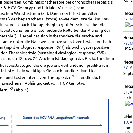
Konz
FN)-basierten Kombinationstherapie bei chronischer Hepatitis
z.B. HCV-Genotyp und initialer Viruslast), von
schen Wirtsfaktoren (z.B. Dauer der Infektion, Alter,
Hepat
usmaß der hepatischen Fibrose) sowie dem Interleukin 28B
27. M
iruskinetik nach Therapiebeginn gibt Aufschluss über die
d spielt daher eine entscheidende Rolle bei der Planung der
rapie“). Hierbei hat sich insbesondere die rasche und
Hepat
irämie unter die Nachweisgrenze sensitiver Tests innerhalb
27. M
(rapid virological response, RVR) als wichtigster positiver
USA 
den Therapieerfolg (sustained virological response, SVR)
slast nach 12 bzw. 24 Wochen ist dagegen das Risiko für einen
Hepat
Therapiestrategie, die die jeweils vorhandenen prädiktiven
27. A
gt, stellt ein wichtiges Ziel auch für die zukünftige
Sept
1-5
en und kostenintensiven Therapie dar.
Für die duale
d inzwischen in Abhängigkeit vom HCV-Genotyp
Hepat
1-5
iert
(Abb. 1).
21. A
nicht
Lebe
19. A
Immu