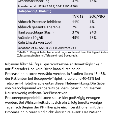
Geschmacksstörung
37%
18%
Poordad et al. NEJM 2 011; 364: 1195-1206
Telaprevir (ADVANCE)
TVR 12
SOC/PBO
Abbruch Protease-Inhibitor
11%
1%
Abbruch gesamte Therapie
7%
4%
Hautausschläge (Rash)
37%
24%
Anämie <10g/dl
45%
16%
Kein Einsatz von Epo!
Jacobson et al. AASLD 201 0. Abstract 211
Tabelle 1: Vergleich der Nebenwirkungsprofile und ihrer Häufigkeit inden
Zulassungsstudien mit Telaprevir und Boceprevir.
Ribavirin führt häufig zu gastrointestinaler Unverträglichkeit
mit führender Übelkeit. Diese kann durch beide
Proteaseinhibitoren verstärkt werden. In Studien litten 43-48%
der Patienten bei Boceprevir-Tripletherapie und 40-43% bei
Telaprevir-Tripletherapie unter dieser Nebenwirkung. Die Gabe
von Metoclopramid war bereits bei der Ribavirin-induzierten
Nausea wenig wirksam. Der Einsatz von
Protonenpumpeninhibitoren sollte hier großzügig erwogen
werden. Bei Wirksamkeit stellt sich ein Erfolg bereits wenige
Tage nach Beginn der PPI-Therapie ein. Interaktionen mit den
Proteaseinhibitoren sind nicht klinisch relevant. Der Patient