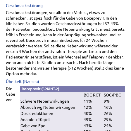
Geschmacksstörung
Geschmacksstörungen, vor allem der Verlust, etwas zu
schmecken, ist spezifisch für die Gabe von Boceprevir. In den
klinischen Studien wurden Geschmacksstörungen bei 37-43%
der Patienten beobachtet. Die Nebenwirkung tritt meist bereits
früh in Erscheinung, kann in der Ausprägung schwanken und ist
reversibel. Boceprevir muss mindestens für 24 Wochen
verabreicht werden. Sollte diese Nebenwirkung während der
ersten 4 Wochen der antiviralen Therapie auftreten und den
Patienten/in sehr stören, ist ein Wechsel auf Telaprevir denkbar,
wenn auch nicht in Studien untersucht. Nach bereits länger
bestehender antiviraler Therapie (>12 Wochen) stellt dies keine
Option mehr dar.
Übelkeit (Nausea)
Die
Boceprevir (SPRINT-2)
Gabe
BOC RGT
SOC/PBO
von
Schwere Nebenwirkungen
11%
9%
Abbruch wg Nebenwirkungen
12%
16%
Dosisreduktionen
40%
26%
Anämie <10g/dl
49%
29%
Gabe von Epo
43%
24%