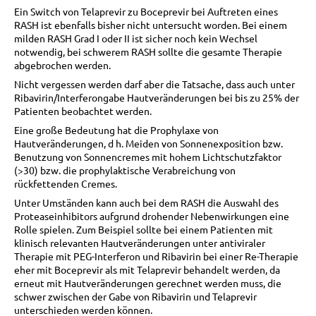
Ein Switch von Telaprevir zu Boceprevir bei Auftreten eines
RASH ist ebenfalls bisher nicht untersucht worden. Bei einem
milden RASH Grad I oder II ist sicher noch kein Wechsel
notwendig, bei schwerem RASH sollte die gesamte Therapie
abgebrochen werden.
Nicht vergessen werden darf aber die Tatsache, dass auch unter
Ribavirin/Interferongabe Hautveränderungen bei bis zu 25% der
Patienten beobachtet werden.
Eine große Bedeutung hat die Prophylaxe von
Hautveränderungen, d h. Meiden von Sonnenexposition bzw.
Benutzung von Sonnencremes mit hohem Lichtschutzfaktor
(>30) bzw. die prophylaktische Verabreichung von
rückfettenden Cremes.
Unter Umständen kann auch bei dem RASH die Auswahl des
Proteaseinhibitors aufgrund drohender Nebenwirkungen eine
Rolle spielen. Zum Beispiel sollte bei einem Patienten mit
klinisch relevanten Hautveränderungen unter antiviraler
Therapie mit PEG-Interferon und Ribavirin bei einer Re-Therapie
eher mit Boceprevir als mit Telaprevir behandelt werden, da
erneut mit Hautveränderungen gerechnet werden muss, die
schwer zwischen der Gabe von Ribavirin und Telaprevir
unterschieden werden können.