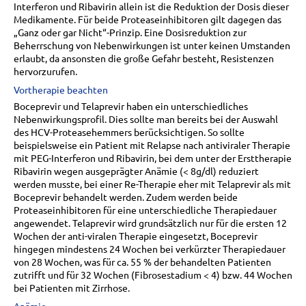
Interferon und Ribavirin allein ist die Reduktion der Dosis dieser
Medikamente. Für beide Proteaseinhibitoren gilt dagegen das
„Ganz oder gar Nicht“-Prinzip. Eine Dosisreduktion zur
Beherrschung von Nebenwirkungen ist unter keinen Umstanden
erlaubt, da ansonsten die große Gefahr besteht, Resistenzen
hervorzurufen.
Vortherapie beachten
Boceprevir und Telaprevir haben ein unterschiedliches
Nebenwirkungsprofil. Dies sollte man bereits bei der Auswahl
des HCV-Proteasehemmers berücksichtigen. So sollte
beispielsweise ein Patient mit Relapse nach antiviraler Therapie
mit PEG-Interferon und Ribavirin, bei dem unter der Ersttherapie
Ribavirin wegen ausgeprägter Anämie (< 8g/dl) reduziert
werden musste, bei einer Re-Therapie eher mit Telaprevir als mit
Boceprevir behandelt werden. Zudem werden beide
Proteaseinhibitoren für eine unterschiedliche Therapiedauer
angewendet. Telaprevir wird grundsätzlich nur für die ersten 12
Wochen der anti-viralen Therapie eingesetzt, Boceprevir
hingegen mindestens 24 Wochen bei verkürzter Therapiedauer
von 28 Wochen, was für ca. 55 % der behandelten Patienten
zutrifft und für 32 Wochen (Fibrosestadium < 4) bzw. 44 Wochen
bei Patienten mit Zirrhose.
Anämie