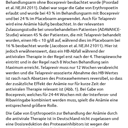
Behandlungsarm ohne Boceprevir beobachtet wurde (Poordad
et al. NEJM 2011). Dabei war sogar die Gabe von Erythropoetin
erlaubt und wurde bei 43 % im Behandlungsarm mit Boceprevir
und bei 24 % im Placeboarm angewendet. Auch für Telaprevir
wird eine Anämie häufig beobachtet. In der relevanten
Zulassungsstudie bei unvorbehandelten Patienten (ADAVANCE-
Studie) wiesen 45 % der Patienten, die mit Telaprevir behandelt
wurden, einen Hb < 10 g/dl auf, während dies im Placeboarm bei
16 % beobachtet wurde (Jacobson et al. NEJM 21011). Hier ist
jedoch erwähnenswert, dass ein HB-Abfall während der
antiviralen Therapie in der Regel erst nach der 4. Therapiewoche
eintritt und in der Regel nach 8 Wochen Behandlung sein
Maximum erreicht. Telaprevir muss nur 12 Wochen verabreicht
werden und die Telaprevir-assozierte Abnahme des HB-Wertes
ist rasch nach Absetzen des Proteasehemmers reversibel, so dass
der zusätzliche Effekt der Anämie nur für kurze Zeit der
antiviralen Therapie relevant ist (Abb. 1). Bei Gabe von
Boceprevir, welches für 24-44 Wochen mit der Interferon- und
Ribaviringabe kombiniert werden muss, spielt die Anämie eine
entsprechend größere Rolle.
Die Gabe von Erythropoetin zur Behandlung der Anämie durch
die antivirale Therapie ist in Deutschland nicht zugelassen und
eine Dosisreduktion des Proteaseinhibitors ist wegen der