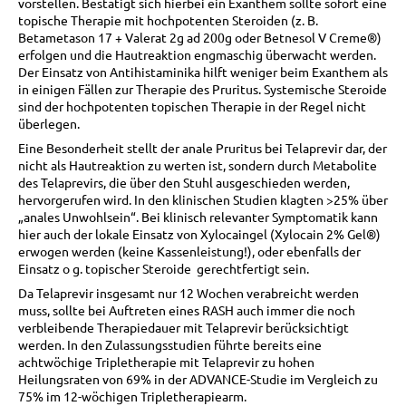
vorstellen. Bestätigt sich hierbei ein Exanthem sollte sofort eine
topische Therapie mit hochpotenten Steroiden (z. B.
Betametason 17 + Valerat 2g ad 200g oder Betnesol V Creme®)
erfolgen und die Hautreaktion engmaschig überwacht werden.
Der Einsatz von Antihistaminika hilft weniger beim Exanthem als
in einigen Fällen zur Therapie des Pruritus. Systemische Steroide
sind der hochpotenten topischen Therapie in der Regel nicht
überlegen.
Eine Besonderheit stellt der anale Pruritus bei Telaprevir dar, der
nicht als Hautreaktion zu werten ist, sondern durch Metabolite
des Telaprevirs, die über den Stuhl ausgeschieden werden,
hervorgerufen wird. In den klinischen Studien klagten >25% über
„anales Unwohlsein“. Bei klinisch relevanter Symptomatik kann
hier auch der lokale Einsatz von Xylocaingel (Xylocain 2% Gel®)
erwogen werden (keine Kassenleistung!), oder ebenfalls der
Einsatz o g. topischer Steroide gerechtfertigt sein.
Da Telaprevir insgesamt nur 12 Wochen verabreicht werden
muss, sollte bei Auftreten eines RASH auch immer die noch
verbleibende Therapiedauer mit Telaprevir berücksichtigt
werden. In den Zulassungsstudien führte bereits eine
achtwöchige Tripletherapie mit Telaprevir zu hohen
Heilungsraten von 69% in der ADVANCE-Studie im Vergleich zu
75% im 12-wöchigen Tripletherapiearm.