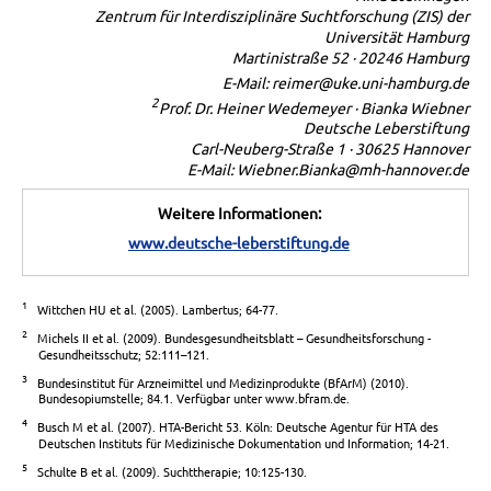
Zentrum für Interdisziplinäre Suchtforschung (ZIS) der
Universität Hamburg
Martinistraße 52 · 20246 Hamburg
E-Mail: reimer@uke.uni-hamburg.de
2
Prof. Dr. Heiner Wedemeyer · Bianka Wiebner
Deutsche Leberstiftung
Carl-Neuberg-Straße 1 · 30625 Hannover
E-Mail: Wiebner.Bianka@mh-hannover.de
Weitere Informationen:
www.deutsche-leberstiftung.de
1
Wittchen HU et al. (2005). Lambertus; 64-77.
2
Michels II et al. (2009). Bundesgesundheitsblatt – Gesundheitsforschung -
Gesundheitsschutz; 52:111–121.
3
Bundesinstitut für Arzneimittel und Medizinprodukte (BfArM) (2010).
Bundesopiumstelle; 84.1. Verfügbar unter www.bfram.de.
4
Busch M et al. (2007). HTA-Bericht 53. Köln: Deutsche Agentur für HTA des
Deutschen Instituts für Medizinische Dokumentation und Information; 14-21.
5
Schulte B et al. (2009). Suchttherapie; 10:125-130.