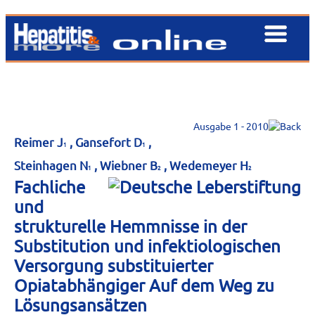
Ausgabe 1 - 2010
Reimer J
, Gansefort D
,
1
1
Steinhagen N
, Wiebner B
, Wedemeyer H
1
2
2
Fachliche
und
strukturelle Hemmnisse in der
Substitution und infektiologischen
Versorgung substituierter
Opiatabhängiger Auf dem Weg zu
Lösungsansätzen