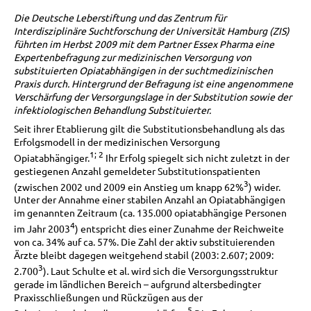
Die Deutsche Leberstiftung und das Zentrum für
Interdisziplinäre Suchtforschung der Universität Hamburg (ZIS)
führten im Herbst 2009 mit dem Partner Essex Pharma eine
Expertenbefragung zur medizinischen Versorgung von
substituierten Opiatabhängigen in der suchtmedizinischen
Praxis durch. Hintergrund der Befragung ist eine angenommene
Verschärfung der Versorgungslage in der Substitution sowie der
infektiologischen Behandlung Substituierter.
Seit ihrer Etablierung gilt die Substitutionsbehandlung als das
Erfolgsmodell in der medizinischen Versorgung
1; 2
Opiatabhängiger.
Ihr Erfolg spiegelt sich nicht zuletzt in der
gestiegenen Anzahl gemeldeter Substitutionspatienten
3
(zwischen 2002 und 2009 ein Anstieg um knapp 62%
) wider.
Unter der Annahme einer stabilen Anzahl an Opiatabhängigen
im genannten Zeitraum (ca. 135.000 opiatabhängige Personen
4
im Jahr 2003
) entspricht dies einer Zunahme der Reichweite
von ca. 34% auf ca. 57%. Die Zahl der aktiv substituierenden
Ärzte bleibt dagegen weitgehend stabil (2003: 2.607; 2009:
3
2.700
). Laut Schulte et al. wird sich die Versorgungsstruktur
gerade im ländlichen Bereich – aufgrund altersbedingter
Praxisschließungen und Rückzügen aus der
5