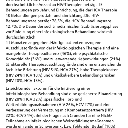
durchschnittliche Anzahl an HIV-Therapien beträgt 15
Behandlungen pro Jahr und Einrichtung, die der HCV-Therapie
10 Behandlungen pro Jahr und Einrichtung. Die HIV-
Behandlungsrate beträgt 78,5%, die HCV-Behandlungsrate
12,7%. Die Dauer der suchtmedizinischen Stabilisierungsphase
vor Einleitung einer infektiologischen Behandlung wird mit
durchschnittlich
11 Monaten angegeben. Häufige patientenbezogene
Ausschlussgründe von der infektiologischen Therapie sind eine
mangelnde Therapieadhärenz (46%), eine psychiatrische
Komorbidität (36%) und zu erwartende Nebenwirkungen (21%).
Strukturelle Therapieausschlussgründe sind eine unzureichende
fachliche Erfahrung (HIV 51%; HCV 27%), hohe Therapiekosten
(HIV 24%; HCV 18%) und unkalkulierbare Behandlungsrisiken
(HIV 20%; HCV 13%).
Erleichternde Faktoren für die Initiierung einer
infektiologischen Behandlung sind eine gesicherte Finanzierung
(HIV 28%; HCV 32%), spezifische Fort- und
Weiterbildungsmaßnahmen (HIV 26%; HCV 27%) und eine
Verbesserung der Vernetzung mit Kompetenzpartnern (HIV
22%; HCV 24%). Bei der Frage nach Gründen für eine Nicht-
Teilnahme an infektiologischen Weiterbildungsmaßnahmen
wurde ein anderer Schwerpunkt bzw. fehlender Bedarf (10%),