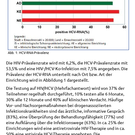
Abb. 1: HCV-RNA-Prävalenz
Die HIV-Prävalenzrate wird mit 6,2%, die HCV-Prävalenzrate mit
53,5% und eine HIV-/HCV-Ko-Infektion mit 7,5% angegeben. Die
Prävalenz der HCV-RNA unterteilt nach Ort bzw. Art der
Einrichtung wird in Abbildung 1 dargestellt.
Die Testung auf HIV/HCV (Mehrfachantwort) wird von 37% der
Teilnehmer regelhaft durchgeführt, 10% testen alle 6 Monate,
30% alle 12 Monate und 40% auf klinischen Verdacht. Häufige
Vor- und Nachsorgemaßnahmen bei drogenassoziierten
Infektionskrankheiten sind das ärztliche, informative Gespräch
(83%), eine Überprüfung der Behandlungsfähigkeit (77%) und
eine Aufklärung über die Infektionswege (63%). In ca. 25% der
Einrichtungen wird eine antiretrovirale HIV-Therapie und in ca.
50% eine antivirale HCV-Therapie angeboten. Die