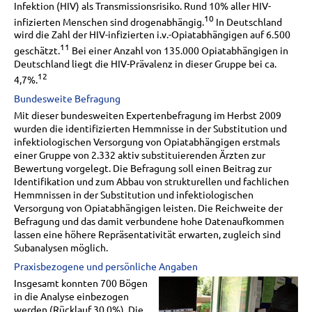
Infektion (HIV) als Transmissionsrisiko. Rund 10% aller HIV-
10
infizierten Menschen sind drogenabhängig.
In Deutschland
wird die Zahl der HIV-infizierten i.v.-Opiatabhängigen auf 6.500
11
geschätzt.
Bei einer Anzahl von 135.000 Opiatabhängigen in
Deutschland liegt die HIV-Prävalenz in dieser Gruppe bei ca.
12
4,7%.
Bundesweite Befragung
Mit dieser bundesweiten Expertenbefragung im Herbst 2009
wurden die identifizierten Hemmnisse in der Substitution und
infektiologischen Versorgung von Opiatabhängigen erstmals
einer Gruppe von 2.332 aktiv substituierenden Ärzten zur
Bewertung vorgelegt. Die Befragung soll einen Beitrag zur
Identifikation und zum Abbau von strukturellen und fachlichen
Hemmnissen in der Substitution und infektiologischen
Versorgung von Opiatabhängigen leisten. Die Reichweite der
Befragung und das damit verbundene hohe Datenaufkommen
lassen eine höhere Repräsentativität erwarten, zugleich sind
Subanalysen möglich.
Praxisbezogene und persönliche Angaben
Insgesamt konnten 700 Bögen
in die Analyse einbezogen
werden (Rücklauf 30,0%). Die