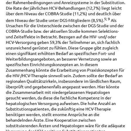
der Rahmenbedingungen und Anreizsysteme in der Substitution.
Die Rate der jährlichen HCV-Behandlungen (12,7%) liegt leicht
über dem Niveau der COBRA-Studie (11,2%) und deutlich über
5; 9
dem Niveau der Studie unter DGS-Mitgliedern (8,5%).
Als
Ursachen für die Unterschiede zwischen der DGS-Studie und der
COBRA-Studie bzw. der aktuellen Studie kommen Selektions-
und Zeiteffekte in Betracht. Bezogen auf die HIV- und/ oder
HCV-Versorgung geben 59,3% der Teilnehmer an, sich fachlich
unzureichend gerüstet zu fühlen. Diese Gruppe gibt zugleich
einen signifikant erhöhten Bedarf an spezifischen Fort- und
Weiterbildungsangeboten, an besserer Vernetzung sowie an
spezifischen Einrichtungskonzepten an. In diesem
Zusammenhang könnte die Erarbeitung von Praxiskonzepten für
die HIV-/HCV-Therapie sinnvoll sein. Zudem sollte der Bedarf an
regionalen Qualitätszirkeln, insbesondere im ländlichen Raum,
überprüft und gegebenenfalls angepasst werden. Hier könnte
die Zusammenarbeit mit niedergelassenen Hepatologen
gesucht werden, da diese die fachliche Kompetenz in der
hepatologischen Versorgung aufweisen. Die hohe Anzahl an
Substitutionspatienten, die zukünftig eine HCV-Therapie
benötigen werden, stellt enorme Ansprüche an die
behandelnden Ärzte. Eine Kooperation zwischen
substituierenden Ärzten und Hepatologen wäre für die adäquate