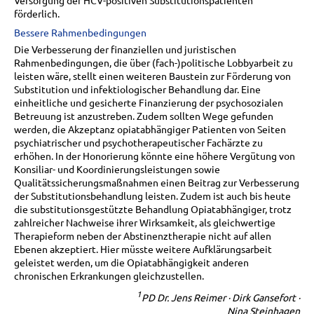
Versorgung der HCV-positiven Substitutionspatienten
förderlich.
Bessere Rahmenbedingungen
Die Verbesserung der finanziellen und juristischen
Rahmenbedingungen, die über (fach-)politische Lobbyarbeit zu
leisten wäre, stellt einen weiteren Baustein zur Förderung von
Substitution und infektiologischer Behandlung dar. Eine
einheitliche und gesicherte Finanzierung der psychosozialen
Betreuung ist anzustreben. Zudem sollten Wege gefunden
werden, die Akzeptanz opiatabhängiger Patienten von Seiten
psychiatrischer und psychotherapeutischer Fachärzte zu
erhöhen. In der Honorierung könnte eine höhere Vergütung von
Konsiliar- und Koordinierungsleistungen sowie
Qualitätssicherungsmaßnahmen einen Beitrag zur Verbesserung
der Substitutionsbehandlung leisten. Zudem ist auch bis heute
die substitutionsgestützte Behandlung Opiatabhängiger, trotz
zahlreicher Nachweise ihrer Wirksamkeit, als gleichwertige
Therapieform neben der Abstinenztherapie nicht auf allen
Ebenen akzeptiert. Hier müsste weitere Aufklärungsarbeit
geleistet werden, um die Opiatabhängigkeit anderen
chronischen Erkrankungen gleichzustellen.
1
PD Dr. Jens Reimer · Dirk Gansefort ·
Nina Steinhagen