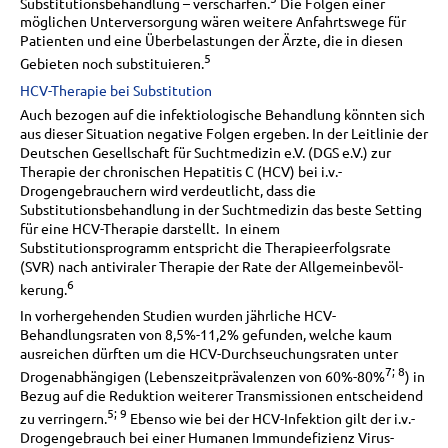
Substitutionsbehandlung – verschärfen.
Die Folgen einer
möglichen Unterversorgung wären weitere Anfahrtswege für
Patienten und eine Überbelastungen der Ärzte, die in diesen
5
Gebieten noch substituieren.
HCV-Therapie bei Substitution
Auch bezogen auf die infektiologische Behandlung könnten sich
aus dieser Situation negative Folgen ergeben. In der Leitlinie der
Deutschen Gesellschaft für Suchtmedizin e.V. (DGS e.V.) zur
Therapie der chronischen Hepatitis C (HCV) bei i.v.-
Drogengebrauchern wird verdeutlicht, dass die
Substitutionsbehandlung in der Suchtmedizin das beste Setting
für eine HCV-Therapie darstellt. In einem
Substitutionsprogramm entspricht die Therapieerfolgsrate
(SVR) nach antiviraler Therapie der Rate der Allgemeinbevöl-
6
kerung.
In vorhergehenden Studien wurden jährliche HCV-
Behandlungsraten von 8,5%-11,2% gefunden, welche kaum
ausreichen dürften um die HCV-Durchseuchungsraten unter
7; 8
Drogenabhängigen (Lebenszeitprävalenzen von 60%-80%
) in
Bezug auf die Reduktion weiterer Transmissionen entscheidend
5; 9
zu verringern.
Ebenso wie bei der HCV-Infektion gilt der i.v.-
Drogengebrauch bei einer Humanen Immundefizienz Virus-