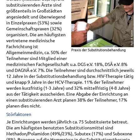
substituierenden Ärzte sind
größtenteils in Großstädten
angesiedelt und überwiegend
in Einzelpraxen (53%) sowie
Gemeinschaftspraxen (32%)
organisiert. Die am häufigsten
vertretene medizinische
Fachrichtung ist
Praxis der Substitutionsbehandlung
Allgemeinmedizin, ca. 50% der
Teilnehmer sind Mitglied einer
medizinischen Fachgesellschaft u.a. DGS e.V. 18%, DSÄ e.V. 8%
und DAGNÄ e.V. 7%. Die Teilnehmer sind durchschnittlich jeweils
12 Jahre in der Substitutionsbehandlung bzw. HIV-Therapie tätig
und knapp 9 Jahre in der HCV-Therapie. 11% der Teilnehmer
werden kurzfristig (1-3 Jahre) und 32% mittelfristig (4-8 Jahre)
aus der Tätigkeit ausscheiden. Eine Abgabe der Einrichtung an
einen substituierenden Arzt planen 38% der Teilnehmer, 17%
planen dies nicht.
Störfaktoren
Je Einrichtungen werden jährlich ca. 75 Substituierte betreut.
Die am häufigsten benutzten Substitutionsmittel sind
Methadon/Polamidon (49%/23%), Subutex (17%) und Suboxone
(8%). Bezogen auf die Hemmnisse in der Substitutionstherapie