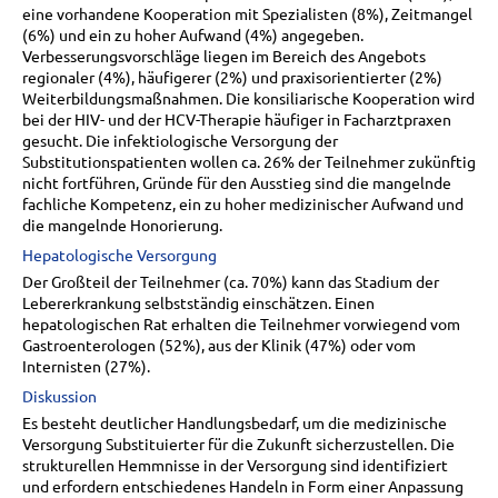
eine vorhandene Kooperation mit Spezialisten (8%), Zeitmangel
(6%) und ein zu hoher Aufwand (4%) angegeben.
Verbesserungsvorschläge liegen im Bereich des Angebots
regionaler (4%), häufigerer (2%) und praxisorientierter (2%)
Weiterbildungsmaßnahmen. Die konsiliarische Kooperation wird
bei der HIV- und der HCV-Therapie häufiger in Facharztpraxen
gesucht. Die infektiologische Versorgung der
Substitutionspatienten wollen ca. 26% der Teilnehmer zukünftig
nicht fortführen, Gründe für den Ausstieg sind die mangelnde
fachliche Kompetenz, ein zu hoher medizinischer Aufwand und
die mangelnde Honorierung.
Hepatologische Versorgung
Der Großteil der Teilnehmer (ca. 70%) kann das Stadium der
Lebererkrankung selbstständig einschätzen. Einen
hepatologischen Rat erhalten die Teilnehmer vorwiegend vom
Gastroenterologen (52%), aus der Klinik (47%) oder vom
Internisten (27%).
Diskussion
Es besteht deutlicher Handlungsbedarf, um die medizinische
Versorgung Substituierter für die Zukunft sicherzustellen. Die
strukturellen Hemmnisse in der Versorgung sind identifiziert
und erfordern entschiedenes Handeln in Form einer Anpassung