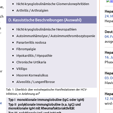
Nicht-kryoglobulinämische Glomerulonephritiden
se,
Arthritis / Arthralgien
Hepat
24. M
ach
D. Kasuistische Beschreibungen (Auswahl)
Hepa
.
s
Nicht-kryoglobulinämische Neuropathien
Deut
-
Autoimmunhämolyse / Autoimmunthrombozytopenie
04. F
ausg
Panarteriitis nodosa
Fibromyalgie
Hepat
Myokarditis / Myopathie
16. J
i
Phas
Chronische Urtikaria
Vitiligo
er
Hepat
Mooren Kornealulkus
03. 
Alveolitis / Lungenfibrose
Mavir
Tab. 1: Überblick über extrahepatische Manifestationen der HCV-
6
Hepat
Infektion, in Anlehnung an
12. 
Typ I monoklonale Immunglobuline (IgG oder IgM)
he
wird 
Typ II polyklonale Immunglobuline (v.a. IgG) und
monoklonale IgM mit Rheumafaktoraktivität
Typ III polyklonale IgG und IgM mit