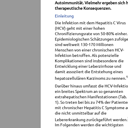
Autoimmunität. Vielmehr ergeben sich hi
therapeutische Konsequenzen.
Einleitung
Die Infektion mit dem Hepatitis C Virus
(HCV) geht mit einer hohen
Chronifizierungsrate von 50-80% einher.
Epidemiologischen Schätzungen zufolg
sind weltweit 130-170 Millionen
Menschen von einer chronischen HCV-
Infektion betroffen. Als potenzielle
Komplikationen sind insbesondere die
Entwicklung einer Leberzirrhose und
damit assoziiert die Entstehung eines
1
hepatozellulären Karzinoms zu nennen.
Darüber hinaus umfasst die HCV-Infekti
ein breites Spektrum an so genannten
extrahepatischen Manifestationen (Tab.
1). So treten bei bis zu 74% der Patiente
mit chronischer Hepatitis C Symptome au
die nicht unmittelbar auf die
Lebererkrankung zurückgeführt werden.
Im Folgenden werden die wichtigsten