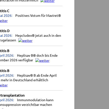
entration in Muttermilch
itis C
ai 2026:
Positives Votum für Maviret®
itis D
ai 2026:
Hepcludex® jetzt auch in den
zugelassen
itis B
pril 2026:
Heplisav B® doch bis Ende
ember 2026 verfügbar
itis B
pril 2026:
Heplisav® B ab Ende April
 mehr in Deutschland erhältlich
rtransplantation
pril 2026:
Immunmodulation kann
nsuppression verzichtbar machen