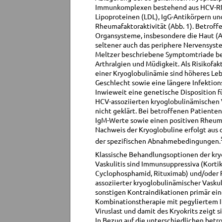
Immunkomplexen bestehend aus HCV-RN
Lipoproteinen (LDL), IgG-Antikörpern un
Rheumafaktoraktivität (Abb. 1). Betroff
Organsysteme, insbesondere die Haut (Ab
seltener auch das periphere Nervensyste
Meltzer beschriebene Symptomtriade bei
Arthralgien und Müdigkeit. Als Risikofak
einer Kryoglobulinämie sind höheres Leb
Geschlecht sowie eine längere Infektio
Inwieweit eine genetische Disposition f
HCV-assoziierten kryoglobulinämischen Va
nicht geklärt. Bei betroffenen Patiente
IgM-Werte sowie einen positiven Rheum
Nachweis der Kryoglobuline erfolgt aus
der spezifischen Abnahmebedingungen.
Klassische Behandlungsoptionen der kr
Vaskulitis sind Immunsuppressiva (Kortik
Cyclophosphamid, Rituximab) und/oder 
assoziierter kryoglobulinämischer Vaskul
sonstigen Kontraindikationen primär eine
Kombinationstherapie mit pegyliertem I
Viruslast und damit des Kryokrits zeigt 
In Bezug auf die unterschiedlichen betr