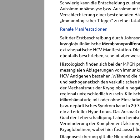
Schwierig kann die Entscheidung zu eine
Autoimmunhämolyse bzw. Autoimmunthro
Verschlechterung einer bestehenden Häm
„immunologischer Trigger“ zu einer fatal
Renale Manifestationen
Seit der Erstbeschreibung durch Johnson 
kryoglobulinämische
Membranoproliferat
extrahepatische HCV-Manifestation. Die
ebenfalls beschrieben, scheint aber wese
Histologisch finden sich bei der MPGN p
mesangialen Ablagerungen von Immunkom
HCV-Antigenen bestehen. Während die Kry
und pathogenetisch den vaskulitischen 
der Mechanismus der Kryoglobulin-negati
regional unterschiedlich zu sein. Klinis
Mikrohämaturie mit oder ohne Einschrän
bzw. nephritisches Syndrom kann in 20
ein arterieller Hypertonus. Das Ausmaß d
Grad der Leberschädigung. Laborchemisch
Verminderung der Komplementfaktoren,
Kryoglobulinen, wobei hier fast ausschlie
Diagnosesicherung gilt die Nierenbiops