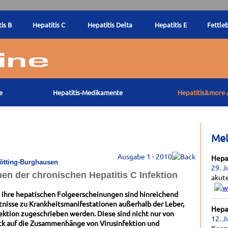
is B
Hepatitis C
Hepatitis Delta
Hepatitis E
Fettle
e
Hepatitis-Medikamente
Hepatitis&more 
Me
Ausgabe 1 - 2010
Hepat
ltötting-Burghausen
29. J
en der chronischen Hepatitis C Infektion
akut
d ihre hepatischen Folgeerscheinungen sind hinreichend
nisse zu Krankheitsmanifestationen außerhalb der Leber,
Hepat
tion zugeschrieben werden. Diese sind nicht nur von
12. J
ck auf die Zusammenhänge von Virusinfektion und