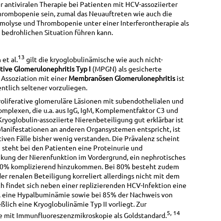
r antiviralen Therapie bei Patienten mit HCV-assoziierter
mbopenie sein, zumal das Neuauftreten wie auch die
olyse und Thrombopenie unter einer Interferontherapie als
 bedrohlichen Situation führen kann.
13
et al.
gilt die kryoglobulinämische wie auch nicht-
ive Glomerulonephritis Typ I
(MPGN) als gesicherte
 Assoziation mit einer
Membranösen Glomerulonephritis
ist
ntlich seltener vorzuliegen.
roliferative glomeruläre Läsionen mit subendothelialen und
plexen, die u.a. aus IgG, IgM, Komplementfaktor C3 und
oglobulin-assoziierte Nierenbeteiligung gut erklärbar ist
Manifestationen an anderen Organsystemen entspricht, ist
ven Fälle bisher wenig verstanden. Die Prävalenz scheint
ch steht bei den Patienten eine Proteinurie und
kung der Nierenfunktion im Vordergrund, ein nephrotisches
-30% komplizierend hinzukommen. Bei 80% besteht zudem
er renalen Beteiligung korreliert allerdings nicht mit dem
 findet sich neben einer replizierenden HCV-Infektion eine
 eine Hypalbuminämie sowie bei 85% der Nachweis von
ßlich eine Kryoglobulinämie Typ II vorliegt. Zur
5, 14
ie mit Immunfluoreszenzmikroskopie als Goldstandard.