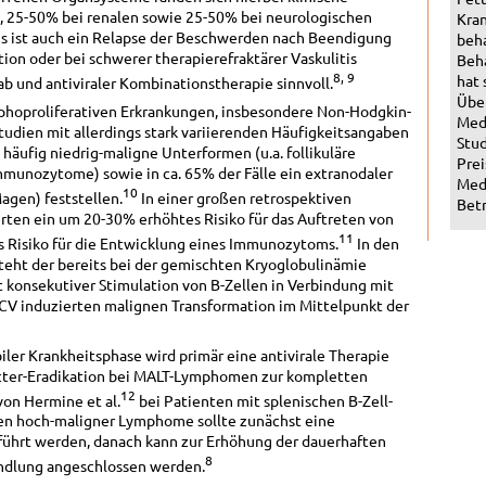
 25-50% bei renalen sowie 25-50% bei neurologischen
Kran
ngs ist auch ein Relapse der Beschwerden nach Beendigung
beha
ation oder bei schwerer therapierefraktärer Vaskulitis
Beha
8, 9
hat 
b und antiviraler Kombinationstherapie sinnvoll.
Über
phoproliferativen Erkrankungen, insbesondere Non-Hodgkin-
Med
dien mit allerdings stark variierenden Häufigkeitsangaben
Stud
 häufig niedrig-maligne Unterformen (u.a. follikuläre
Prei
nozytome) sowie in ca. 65% der Fälle ein extranodaler
Medi
10
Magen) feststellen.
In einer großen retrospektiven
Betr
erten ein um 20-30% erhöhtes Risiko für das Auftreten von
11
s Risiko für die Entwicklung eines Immunozytoms.
In den
eht der bereits bei der gemischten Kryoglobulinämie
onsekutiver Stimulation von B-Zellen in Verbindung mit
HCV induzierten malignen Transformation im Mittelpunkt der
ler Krankheitsphase wird primär eine antivirale Therapie
acter-Eradikation bei MALT-Lymphomen zur kompletten
12
von Hermine et al.
bei Patienten mit splenischen B-Zell-
en hoch-maligner Lymphome sollte zunächst eine
hrt werden, danach kann zur Erhöhung der dauerhaften
8
andlung angeschlossen werden.