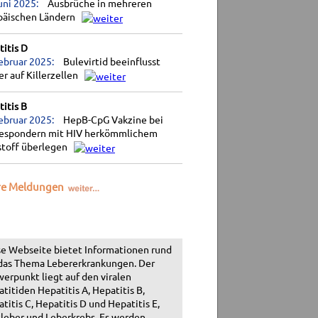
uni 2025:
Ausbrüche in mehreren
päischen Ländern
itis D
ebruar 2025:
Bulevirtid beeinflusst
r auf Killerzellen
itis B
ebruar 2025:
HepB-CpG Vakzine bei
espondern mit HIV herkömmlichem
stoff überlegen
re Meldungen
e Webseite bietet Informationen rund
das Thema Lebererkrankungen. Der
erpunkt liegt auf den viralen
titiden Hepatitis A, Hepatitis B,
titis C, Hepatitis D und Hepatitis E,
leber und Leberkrebs. Es werden