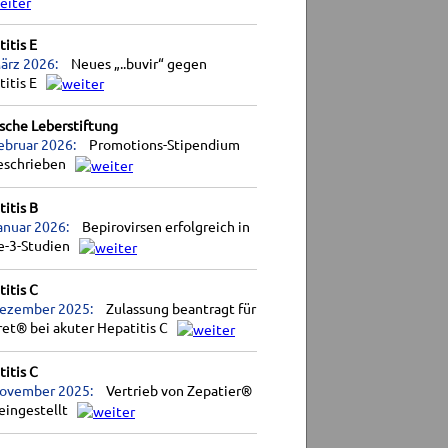
itis E
ärz 2026:
Neues „..buvir“ gegen
titis E
sche Leberstiftung
ebruar 2026:
Promotions-Stipendium
eschrieben
itis B
anuar 2026:
Bepirovirsen erfolgreich in
e-3-Studien
itis C
Dezember 2025:
Zulassung beantragt für
et® bei akuter Hepatitis C
itis C
November 2025:
Vertrieb von Zepatier®
eingestellt