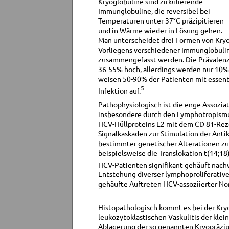
Kryoglobuline sind zirkulierende
Immunglobuline, die reversibel bei
Temperaturen unter 37°C präzipitieren
und in Wärme wieder in Lösung gehen.
Man unterscheidet drei Formen von Kryogl
Vorliegens verschiedener Immunglobuli
zusammengefasst werden. Die Prävalenz 
36-55% hoch, allerdings werden nur 10%
weisen 50-90% der Patienten mit essent
5
Infektion auf.
Pathophysiologisch ist die enge Assozi
insbesondere durch den Lymphotropismus 
HCV-Hüllproteins E2 mit dem CD 81-Rez
Signalkaskaden zur Stimulation der Anti
bestimmter genetischer Alterationen zur 
beispielsweise die Translokation t(14;1
HCV-Patienten signifikant gehäuft nach
Entstehung diverser lymphoproliferativ
gehäufte Auftreten HCV-assoziierter No
Histopathologisch kommt es bei der Kry
leukozytoklastischen Vaskulitis der kle
Ablagerung der so genannten Kryopräzipi