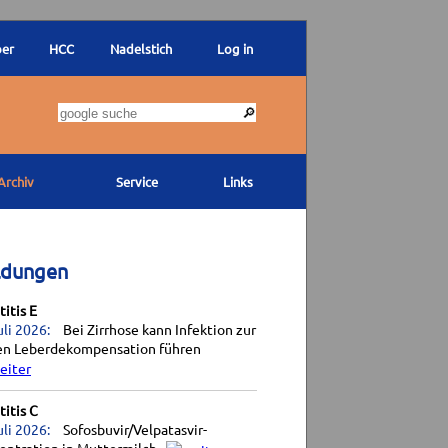
ber
HCC
Nadelstich
Log in
Archiv
Service
Links
ldungen
itis E
uli 2026:
Bei Zirrhose kann Infektion zur
en Leberdekompensation führen
itis C
uli 2026:
Sofosbuvir/Velpatasvir-