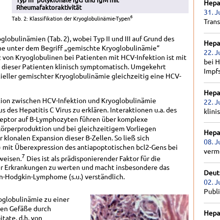
Hepat
Rheumafaktoraktivität
31. J
6
Tab. 2: Klassifikation der Kryoglobulinämie-Typen
Tran
obulinämien (Tab. 2), wobei Typ II und III auf Grund des
Hepat
ne unter dem Begriff „gemischte Kryoglobulinämie“
22. J
von Kryoglobulinen bei Patienten mit HCV-Infektion ist mit
bei H
 dieser Patienten klinisch symptomatisch. Umgekehrt
Impf
ieller gemischter Kryoglobulinämie gleichzeitig eine HCV-
Hepat
ation zwischen HCV-Infektion und Kryoglobulinämie
22. J
des Hepatitis C Virus zu erklären. Interaktionen u.a. des
klini
eptor auf B-Lymphozyten führen über komplexe
körperproduktion und bei gleichzeitigem Vorliegen
Hepat
klonalen Expansion dieser B-Zellen. So ließ sich
08. J
8) mit Überexpression des antiapoptotischen bcl2-Gens bei
verm
7
weisen.
Dies ist als prädisponierender Faktor für die
er Erkrankungen zu werten und macht insbesondere das
Deut
n-Hodgkin-Lymphome (s.u.) verständlich.
02. J
Publ
oglobulinämie zu einer
inen Gefäße durch
Hepat
tate, d.h. von