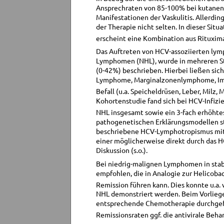
Ansprechraten von 85-100% bei kutanen,
Manifestationen der Vaskulitis. Allerdi
der Therapie nicht selten. In dieser Situ
erscheint eine Kombination aus Rituxima
Das Auftreten von HCV-assoziierten lym
Lymphomen (NHL), wurde in mehreren Stu
(0-42%) beschrieben. Hierbei ließen sich
Lymphome, Marginalzonenlymphome, Immu
Befall (u.a. Speicheldrüsen, Leber, Milz, 
Kohortenstudie fand sich bei HCV-Infizi
NHL insgesamt sowie ein 3-fach erhöhte
pathogenetischen Erklärungsmodellen st
beschriebene HCV-Lymphotropismus mit k
einer möglicherweise direkt durch das 
Diskussion (s.o.).
Bei niedrig-malignen Lymphomen in stabi
empfohlen, die in Analogie zur Helicob
Remission führen kann. Dies konnte u.a. 
NHL demonstriert werden. Beim Vorlieg
entsprechende Chemotherapie durchgefü
Remissionsraten ggf. die antivirale Beh