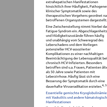
extrahepatischen Manifestationen
hinsichtlich ihrer Häufigkeit, Pathogene
klinischer Symptomatik sowie des
therapeutischen Vorgehens geordnet n
betroffenen Organsystemen dargestellt
Eine Zwischenstellung nimmt hierbei da
Fatigue-Syndrom ein. Abgeschlagenheits
und Müdigkeitszustände führen häufig
und unabhängig vom Schweregrad des
Leberschadens und dem Vorliegen
potenzieller HCV-assoziierter
Komplikationen zu einer nachhaltigen
Beeinträchtigung der Lebensqualität be
chronisch HCV-Infizierten. Besonders
betroffen sind u.a. Frauen, Patienten ält
als 50 Jahre sowie Patienten mit
Leberzirrhose. Häufig lässt sich eine
Besserung der Symptomatik durch eine
4, 5
dauerhafte Viruseradikation erzielen.
Essentielle gemischte Kryoglobulinämie
mit Vaskulitis und andere hämatologisc
Manifestationen