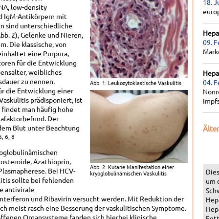
18. J
A, low-density
euro
d IgM-Antikörpern mit
en sind unterschiedliche
Hepat
b. 2), Gelenke und Nieren,
09. F
m. Die klassische, von
Marke
nhaltet eine Purpura,
toren für die Entwicklung
ensalter, weibliches
Hepat
nsdauer zu nennen.
04. F
Abb. 1: Leukozytoklastische Vaskulitis
ür die Entwicklung einer
Nonr
skulitis prädisponiert, ist
Impf
n findet man häufig hohe
afaktorbefund. Der
 dem Blut unter Beachtung
Älte
5, 6, 8
yoglobulinämischen
osteroide, Azathioprin,
Abb. 2: Kutane Manifestation einer
Plasmapherese. Bei HCV-
Dies
kryoglobulinämischen Vaskulitis
itis sollte bei fehlenden
um 
 antivirale
Schw
nterferon und Ribavirin versucht werden. Mit Reduktion der
Hepa
sich meist rasch eine Besserung der vaskulitischen Symptome.
Hepa
offenen Organsysteme fanden sich hierbei klinische
Fett