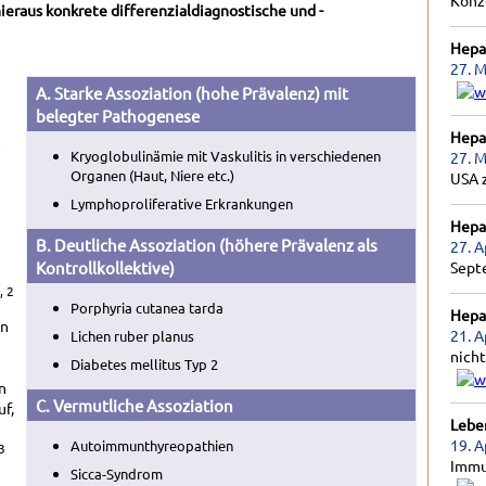
Konz
eraus konkrete differenzialdiagnostische und -
Hepat
27. M
A. Starke Assoziation (hohe Prävalenz) mit
belegter Pathogenese
Hepat
e
Kryoglobulinämie mit Vaskulitis in verschiedenen
27. M
Organen (Haut, Niere etc.)
USA 
Lymphoproliferative Erkrankungen
Hepat
B. Deutliche Assoziation (höhere Prävalenz als
27. A
Kontrollkollektive)
Sept
, 2
Porphyria cutanea tarda
Hepat
on
21. A
Lichen ruber planus
nicht
Diabetes mellitus Typ 2
n
C. Vermutliche Assoziation
f,
Lebe
19. A
Autoimmunthyreopathien
3
Immu
Sicca-Syndrom