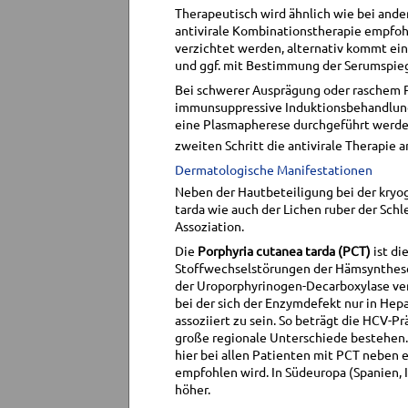
Therapeutisch wird ähnlich wie bei and
antivirale Kombinationstherapie empfohl
verzichtet werden, alternativ kommt ei
und ggf. mit Bestimmung der Serumspieg
Bei schwerer Ausprägung oder raschem P
immunsuppressive Induktionsbehandlung 
eine Plasmapherese durchgeführt werden
zweiten Schritt die antivirale Therapie
Dermatologische Manifestationen
Neben der Hautbeteiligung bei der kryog
tarda wie auch der Lichen ruber der Sch
Assoziation.
Die
Porphyria cutanea tarda (PCT)
ist di
Stoffwechselstörungen der Hämsynthese,
der Uroporphyrinogen-Decarboxylase veru
bei der sich der Enzymdefekt nur in Hepa
assoziiert zu sein. So beträgt die HCV-P
große regionale Unterschiede bestehen. 
hier bei allen Patienten mit PCT neben
empfohlen wird. In Südeuropa (Spanien, I
höher.