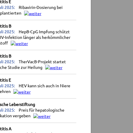
itis E
uli 2025:
Ribavirin-Dosierung bei
splantierten
itis B
uli 2025:
HepB-CpG Impfung schützt
IV-Infektion länger als herkömmlicher
stoff
itis B
uli 2025:
TherVacB-Projekt startet
sche Studie zur Heilung
itis E
uli 2025:
HEV kann sich auch in Niere
ehren
sche Leberstiftung
uli 2025:
Preis für hepatologische
ikation vergeben
itis A