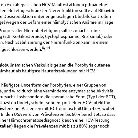
eren extrahepatischen HCV-Manifestationen primär eine
en. Bei eingeschränkter Nierenfunktion sollte auf Ribavirin
ne Dosisreduktion unter engmaschigen Blutbildkontrollen
el wegen der Gefahr einer hämolytischen Anämie in Frage.
rogress der Nierenbeteiligung sollte zunächst eine
(z.B. Kortikosteroide, Cyclophosphamid, Rituximab) oder
. Nach Stabilisierung der Nierenfunktion kann in einem
8, 14
 angeschlossen werden.
lobulinämischen Vaskulitis gelten die Porphyria cutanea
leimhaut als häufigste Hauterkrankungen mit HCV-
e häufigste Unterform der Porphyrien, einer Gruppe von
 und wird durch eine verminderte enzymatische Aktivität
rsacht. Insbesondere die sporadische Form (Typ I der PCT),
tozyten findet, scheint sehr eng mit einer HCV-Infektion
rävalenz bei Patienten mit PCT durchschnittlich 45%, wobei
In den USA wird von Prävalenzen bis 60% berichtet, so dass
 einer Hämochromatosediagnostik auch eine HCV-Testung
talien) liegen die Prävalenzen mit bis zu 80% sogar noch