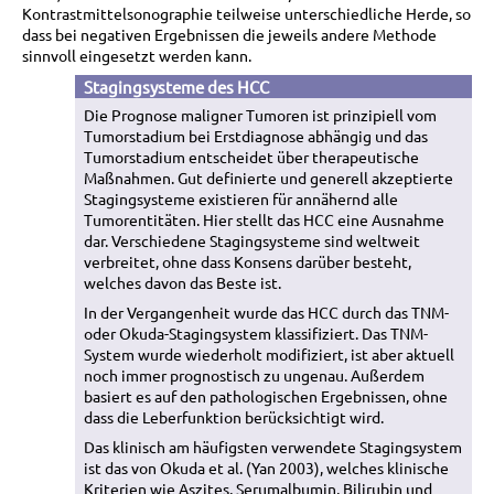
Kontrastmittelsonographie teilweise unterschiedliche Herde, so
dass bei negativen Ergebnissen die jeweils andere Methode
sinnvoll eingesetzt werden kann.
Stagingsysteme des HCC
Die Prognose maligner Tumoren ist prinzipiell vom
Tumorstadium bei Erstdiagnose abhängig und das
Tumorstadium entscheidet über therapeutische
Maßnahmen. Gut definierte und generell akzeptierte
Stagingsysteme existieren für annähernd alle
Tumorentitäten. Hier stellt das HCC eine Ausnahme
dar. Verschiedene Stagingsysteme sind weltweit
verbreitet, ohne dass Konsens darüber besteht,
welches davon das Beste ist.
In der Vergangenheit wurde das HCC durch das TNM-
oder Okuda-Stagingsystem klassifiziert. Das TNM-
System wurde wiederholt modifiziert, ist aber aktuell
noch immer prognostisch zu ungenau. Außerdem
basiert es auf den pathologischen Ergebnissen, ohne
dass die Leberfunktion berücksichtigt wird.
Das klinisch am häufigsten verwendete Stagingsystem
ist das von Okuda et al. (Yan 2003), welches klinische
Kriterien wie Aszites, Serumalbumin, Bilirubin und