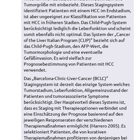
Tumorgröße mit einbezieht. Dieses Stagingsystem
identifiziert Patienten mit einem HCC im Endstadium,
ist aber ungeeignet zur Klassifikation von Patienten
mit HCC in früheren Stadien. Das Child-Pugh-System
berücksichtigt lediglich die Leberfunktion und scheint
somit ebenfalls nicht optimal. Das System der „Cancer
of the Liver Italian Program (CLIP)” bezieht sich auf
das Child-Pugh-Stadium, den AFP-Wert, die
Tumormorphologie und eine eventuelle
Gefäßinvasion. Es wird vielfach zur
Prognosebestimmung von Patienten mit HCC
verwendet.
Das „Barcelona-Clinic-Liver-Cancer (BCLC)”
Stagingsystem ist derzeit das einzige System welches
Tumorstadium, Leberfunktion, Allgemeinzustand der
Patienten und tumorassoziierte Symptome
berücksichtigt. Der Hauptvorteil dieses Systems ist,
dass es Staging mit Therapieoptionen verbindet und
eine Einschätzung der Prognose basierend auf den
jeweiligen Responseraten der verschiedenen
Therapiemaßnahmen ermöglicht (Marrero 2005). Es
selektioniert Patienten, die von kurativen
Therapiemaßnahmen profitieren von denjenigen bei