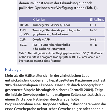
denen im Endstadium der Erkrankung nur noch
palliative Optionen zur Verfügung stehen (Tab. 1).
Kriterien
Einteilung
Okuda
Tumorgröße, Aszites, Labor
I – III
TNM
Tumorgröße, Anzahl pathologischer
I – IV
(UICC)
lymphknoten, Metastasen
CLIP
Okuda + AFP
0 – 6
BCLC
PST + Tumorcharakteristika
A – D
+ hepatische Parameter
Tab. 1: Derzeit gebräuchliche Stagingsysteme des HCC (CLIP=Cancer
of the liver italian program scoring system, BCLC=Barcelona clinic
liver cancer staging classification)
Histologie
Mehr als die Hälfte aller sich in der zirrhotischen Leber
entwickelnden Knoten sind hepatozelluläre Karzinome und fast
90% dieser malignen Läsionen lassen sich durch sonographisch
gesteuerte Biopsie histologisch sichern (Caturelli 2004). Zeigt
die initiale Gewebeprobe keine malignen Zellen, so lässt sich bei
einem Drittel der Patienten durch wiederholte
Biopsieentnahme eine Diagnose stellen, insbesondere wenn die
erste Gewebeprobe nekrotisches Gewebe zeigte oder aber ein