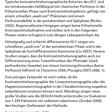
Typische kontrastmittelsonographische Kriterien des HCC sind
ein intratumorales Gefäßsignal mit chaotischer Perfusion in der
früharteriellen Phase nach Kontrastmittelinjektion, gefolgt von
einem schnellen „wash-out“ Phänomen und einem
Perfusionsdefekt in der portalvenösen und Spätphase (Rickes
2002). Regeneratknoten hingegen zeigen keine früharterielle
Kontrastmittelaufnahme und stellen sich in den folgenden
Phasen relativ echogleich zum übrigen Leberparenchym dar.
Mittelgradig und schlecht differenzierte HCC zeigen ein
schnelleres „wash-out“ in der portalvenösen Phase und in der
Spätphase als hochdifferenzierte Karzinome (Liu 2007). Neuere
Studien zeigen, dass die Kontrastmittelsonographie auch zur
Differenzierung eines Tumorthrombus der Pfortader (stark
perfundiertes Gewebe) von einem Gerinnungsthrombus (keine
Perfusion) hilfreich ist (Tarantino 2006, Piscaglia 2007) (Abb. 1).
Zum jetzigen Zeitpunkt ist noch unklar, ob die
Kontrastmittelsonographie die Computertomographie oder die
Magnetresonanztomographie in der Charakterisierung suspekter
Leberläsionen ersetzen können wird. Allerdings zeigen neue
große Studien wie die DEGUM-Multicenterstudie zur Evaluation
von 1.349 Patienten mit unklarem Lebertumor (Strobel 2008)
den heutigen Stellenwert der Methode.