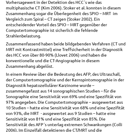
Vorhersagewert in der Detektion des HCC´s wie das
multiphasische CT (Kim 2006). Stoker et al. konnten in diesem
Zusammenhang sogar die Überlegenheit des SPIO – MRT im
Vergleich zum Spiral – CT zeigen (Stoker 2002). Ein
entscheidender Vorteil des SPIO – MRT gegenüber der
Computertomographie ist sicherlich die fehlende
Strahlenbelastung.
Zusammenfassend haben beide bildgebenden Verfahren (CT und
MRT mit Kontrastmittel) eine Treffsicherheit in der Diagnostik
des HCC von über 80-90% (Llovet 2006) und haben die
konventionelle und die CT-Angiographie in diesem
Zusammenhang abgelöst.
In einem Review über die Bedeutung des AFP, des Ultraschall,
der Computertomographie und der Kernspintomographie in der
Diagnostik hepatozellulärer Karzinome wurde –
zusammengefasst aus 14 sonographischen Studien – für die
Sonographie eine Sensitivität von 69% und eine Spezifität von
97% angegeben. Die Computertomographie – ausgewertet aus
10 Studien – hatte eine Sensitivität von 68% und eine Spezifität
von 93%, die MRT - ausgewertet aus 9 Studien – hatte eine
Sensitivität von 81% und eine Spezifität von 85%. Die
Sensitivität des AFP´s unterlag extremen Schwankungen (Colli
2006). Im Einzelfall detektieren die CT/MRT und die