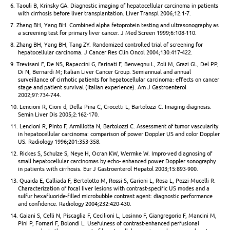
6. Taouli B, Krinsky GA. Diagnostic imaging of hepatocellular carcinoma in patients
with cirrhosis before liver transplantation. Liver Transpl 2006;12:1-7.
7. Zhang BH, Yang BH. Combined alpha fetoprotein testing and ultrasonography as
a screening test for primary liver cancer. J Med Screen 1999;6:108-110.
8. Zhang BH, Yang BH, Tang ZY. Randomized controlled trial of screening for
hepatocellular carcinoma. J Cancer Res Clin Oncol 2004;130:417-422.
9. Trevisani F, De NS, Rapaccini G, Farinati F, Benvegnu L, Zoli M, Grazi GL, Del PP,
Di N, Bernardi M; Italian Liver Cancer Group. Semiannual and annual
surveillance of cirrhotic patients for hepatocellular carcinoma: effects on cancer
stage and patient survival (Italian experience). Am J Gastroenterol
2002;97:734-744.
10. Lencioni R, Cioni d, Della Pina C, Crocetti L, Bartolozzi C. Imaging diagnosis.
Semin Liver Dis 2005;2:162-170.
11. Lencioni R, Pinto F, Armillotta N, Bartolozzi C. Assessment of tumor vascularity
in hepatocellular carcinoma: comparison of power Doppler US and color Doppler
US. Radiology 1996;201:353-358.
12. Rickes S, Schulze S, Neye H, Ocran KW, Wermke W. Impro-ved diagnosing of
small hepatocellular carcinomas by echo- enhanced power Doppler sonography
in patients with cirrhosis. Eur J Gastroenterol Hepatol 2003;15:893-900.
13. Quaida E, Calliada F, Bertolotto M, Rossi S, Garioni L, Rosa L, Pozzi-Mucelli R.
Characterization of focal liver lesions with contrast-specific US modes and a
sulfur hexafluoride-filled microbubble contrast agent: diagnostic performance
and confidence. Radiology 2004;232:420-430.
14. Gaiani S, Celli N, Piscaglia F, Cecilioni L, Losinno F, Giangregorio F, Mancini M,
Pini P, Fornari F, Bolondi L. Usefulness of contrast-enhanced perfusional