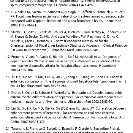
sonography in the assessment of hepatocellular carcinoma hypervascular at
spiral computed tomography. J Hepatol 2004;41:421-426.
15. D´Onofrio M, Faccioli N, Zamboni G, Malagò R, Caffarri S, Fattovich G, Mucelli
RP. Focal liver lesions in cirrhosis: value of contrast-enhanced ultrasonography
compared with Doppler ultrasound and alpha-fetoprotein levels. Radiol Med
2008;113:978-991.
16. Strobel D, Seitz K, Blank W, Schuler A, Dietrich C, von Herbay A, Friedrich-Rust
M, Kunze G, Becker D, Will U, Kratzer W, Albert FW, Pachmann C, Dirks K,
Strunk H, Greis C, Bernatik T. Contrast-enhanced Ultrasound for the
Characterization of Focal Liver Lesions - Diagnostic Accuracy in Clinical Practice
(DEGUM multicenter trial). Ultraschall Med 2008;29:499-505.
17. Forner A, Vilana R, Ayuso C, Bianchi L, Solé M, Ayuso JR et al. Diagnosis of
hepatic nodules 20 mm or smaller in cirrhosis: Prospective validation of the
noninvasive diagnostic criteria for hepatocellular carcinoma. Hepatology
2008;47:97-104.
18. Xu HX, Xie XY, Lu MD, Liu GJ, Xu ZF, Zheng YL, Liang JY, Chen LD. Contrast-
enhanced sonography in the diagnosis of small hepatocellular carcinoma < or =2
cm. J Clin Ultrasound 2008;36:257-266.
19. Rickes S, Ocran K, Schulze S, Wermke W. Evaluation of Doppler sonographic
criteria for the differentiation of hepatocellular carcinomas and regenerative
nodules in patients with liver cirrhosis. Ultraschall Med 2002;23:83-90.
20. Liu GJ, Xu HX, Lu MD, Xie XY, Xu ZF, Zheng XL, Liang JY. Correlation between
enhancement pattern of hepatocellular carcinoma on real-time contrast-
enhanced ultrasound and tumor cellular differentiation on histopathology. Br J
Radiol 2007;80:321-330.
21. Tarantino L, Francica G, Sordelli L, Esposito F, Giorgio A, Sorrentino P et al.
Diagnosis of benign and malignant portal vein thrombosis in cirrhotic patients