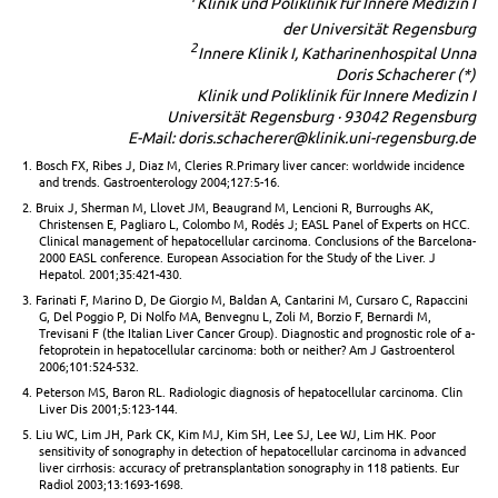
Klinik und Poliklinik für Innere Medizin I
der Universität Regensburg
2
Innere Klinik I, Katharinenhospital Unna
Doris Schacherer (*)
Klinik und Poliklinik für Innere Medizin I
Universität Regensburg · 93042 Regensburg
E-Mail: doris.schacherer@klinik.uni-regensburg.de
1. Bosch FX, Ribes J, Diaz M, Cleries R.Primary liver cancer: worldwide incidence
and trends. Gastroenterology 2004;127:5-16.
2. Bruix J, Sherman M, Llovet JM, Beaugrand M, Lencioni R, Burroughs AK,
Christensen E, Pagliaro L, Colombo M, Rodés J; EASL Panel of Experts on HCC.
Clinical management of hepatocellular carcinoma. Conclusions of the Barcelona-
2000 EASL conference. European Association for the Study of the Liver. J
Hepatol. 2001;35:421-430.
3. Farinati F, Marino D, De Giorgio M, Baldan A, Cantarini M, Cursaro C, Rapaccini
G, Del Poggio P, Di Nolfo MA, Benvegnu L, Zoli M, Borzio F, Bernardi M,
Trevisani F (the Italian Liver Cancer Group). Diagnostic and prognostic role of a-
fetoprotein in hepatocellular carcinoma: both or neither? Am J Gastroenterol
2006;101:524-532.
4. Peterson MS, Baron RL. Radiologic diagnosis of hepatocellular carcinoma. Clin
Liver Dis 2001;5:123-144.
5. Liu WC, Lim JH, Park CK, Kim MJ, Kim SH, Lee SJ, Lee WJ, Lim HK. Poor
sensitivity of sonography in detection of hepatocellular carcinoma in advanced
liver cirrhosis: accuracy of pretransplantation sonography in 118 patients. Eur
Radiol 2003;13:1693-1698.