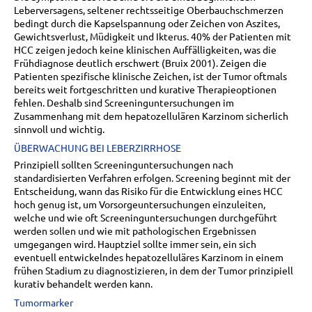
Leberversagens, seltener rechtsseitige Oberbauchschmerzen
bedingt durch die Kapselspannung oder Zeichen von Aszites,
Gewichtsverlust, Müdigkeit und Ikterus. 40% der Patienten mit
HCC zeigen jedoch keine klinischen Auffälligkeiten, was die
Frühdiagnose deutlich erschwert (Bruix 2001). Zeigen die
Patienten spezifische klinische Zeichen, ist der Tumor oftmals
bereits weit fortgeschritten und kurative Therapieoptionen
fehlen. Deshalb sind Screeninguntersuchungen im
Zusammenhang mit dem hepatozellulären Karzinom sicherlich
sinnvoll und wichtig.
ÜBERWACHUNG BEI LEBERZIRRHOSE
Prinzipiell sollten Screeninguntersuchungen nach
standardisierten Verfahren erfolgen. Screening beginnt mit der
Entscheidung, wann das Risiko für die Entwicklung eines HCC
hoch genug ist, um Vorsorgeuntersuchungen einzuleiten,
welche und wie oft Screeninguntersuchungen durchgeführt
werden sollen und wie mit pathologischen Ergebnissen
umgegangen wird. Hauptziel sollte immer sein, ein sich
eventuell entwickelndes hepatozelluläres Karzinom in einem
frühen Stadium zu diagnostizieren, in dem der Tumor prinzipiell
kurativ behandelt werden kann.
Tumormarker