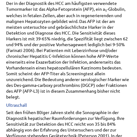
Der in der Diagnostik des HCC am häufigsten verwendete
Tumormarker ist das Alpha-Fetoprotein (AFP), ein a
-Globulin,
1
welches in fetalen Zellen, aber auch in regenerierenden und
malignen Hepatozyten gebildet wird. Das AFP ist der am
meisten untersuchte und gebräuchlichste Marker in der
Detektion und Diagnose des HCC. Die Sensitivität dieses
Markers ist mit 39-65% niedrig, die Spezifität liegt zwischen 62
und 94% und der positive Vorhersagewert lediglich bei 9-50%
(Farinati 2006). Bei Patienten mit Leberzirrhose und/oder
chronischer Hepatitis C-Infektion können hohe AFP-Werte
einerseits eine Exazerbation der Infektion, andererseits das
Vorhandensein eines hepatozellulären Karzinoms bedeuten.
Somit scheint der AFP-Titer als Screeningtest allein
unzureichend. Die Bedeutung anderer serologischer Marker wie
des Des-gamma-carboxy prothrombins (DGCP) oder Fraktionen
des AFP (AFP-L3) ist in diesem Zusammenhang bisher nicht
belegt.
Ultraschall
Seit den frühen 80iger Jahren steht die Sonographie in der
Diagnostik hepatischer Raumforderungen zur Verfügung. Ihre
Sensitivität zur Detektion des HCC reicht von 35 bis 84%
abhängig von der Erfahrung des Untersuchers und der zur
Verfügung stehenden Gerätetechnik (Peterson 2001). In der