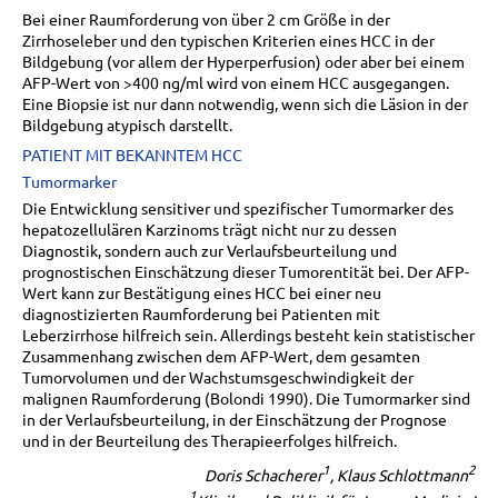
Bei einer Raumforderung von über 2 cm Größe in der
Zirrhoseleber und den typischen Kriterien eines HCC in der
Bildgebung (vor allem der Hyperperfusion) oder aber bei einem
AFP-Wert von >400 ng/ml wird von einem HCC ausgegangen.
Eine Biopsie ist nur dann notwendig, wenn sich die Läsion in der
Bildgebung atypisch darstellt.
PATIENT MIT BEKANNTEM HCC
Tumormarker
Die Entwicklung sensitiver und spezifischer Tumormarker des
hepatozellulären Karzinoms trägt nicht nur zu dessen
Diagnostik, sondern auch zur Verlaufsbeurteilung und
prognostischen Einschätzung dieser Tumorentität bei. Der AFP-
Wert kann zur Bestätigung eines HCC bei einer neu
diagnostizierten Raumforderung bei Patienten mit
Leberzirrhose hilfreich sein. Allerdings besteht kein statistischer
Zusammenhang zwischen dem AFP-Wert, dem gesamten
Tumorvolumen und der Wachstumsgeschwindigkeit der
malignen Raumforderung (Bolondi 1990). Die Tumormarker sind
in der Verlaufsbeurteilung, in der Einschätzung der Prognose
und in der Beurteilung des Therapieerfolges hilfreich.
1
2
Doris Schacherer
, Klaus Schlottmann
1