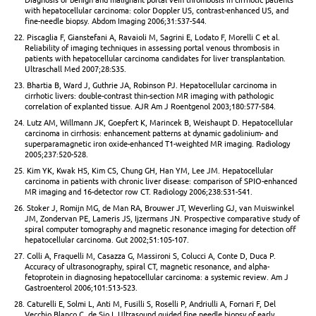
with hepatocellular carcinoma: color Doppler US, contrast-enhanced US, and
fine-needle biopsy. Abdom Imaging 2006;31:537-544.
22. Piscaglia F, Gianstefani A, Ravaioli M, Sagrini E, Lodato F, Morelli C et al.
Reliability of imaging techniques in assessing portal venous thrombosis in
patients with hepatocellular carcinoma candidates for liver transplantation.
Ultraschall Med 2007;28:S35.
23. Bhartia B, Ward J, Guthrie JA, Robinson PJ. Hepatocellular carcinoma in
cirrhotic livers: double-contrast thin-section MR imaging with pathologic
correlation of explanted tissue. AJR Am J Roentgenol 2003;180:577-584.
24. Lutz AM, Willmann JK, Goepfert K, Marincek B, Weishaupt D. Hepatocellular
carcinoma in cirrhosis: enhancement patterns at dynamic gadolinium- and
superparamagnetic iron oxide-enhanced T1-weighted MR imaging. Radiology
2005;237:520-528.
25. Kim YK, Kwak HS, Kim CS, Chung GH, Han YM, Lee JM. Hepatocellular
carcinoma in patients with chronic liver disease: comparison of SPIO-enhanced
MR imaging and 16-detector row CT. Radiology 2006;238:531-541.
26. Stoker J, Romijn MG, de Man RA, Brouwer JT, Weverling GJ, van Muiswinkel
JM, Zondervan PE, Lameris JS, Ijzermans JN. Prospective comparative study of
spiral computer tomography and magnetic resonance imaging for detection off
hepatocellular carcinoma. Gut 2002;51:105-107.
27. Colli A, Fraquelli M, Casazza G, Massironi S, Colucci A, Conte D, Duca P.
Accuracy of ultrasonography, spiral CT, magnetic resonance, and alpha-
fetoprotein in diagnosing hepatocellular carcinoma: a systemic review. Am J
Gastroenterol 2006;101:513-523.
28. Caturelli E, Solmi L, Anti M, Fusilli S, Roselli P, Andriulli A, Fornari F, Del
Vecchio Blanco C, de Sio I. Ultrasound guided fine needle biopsy of early