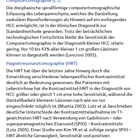
Computertomographie (CT)
Die dreiphasische spiralförmige computertomographische
Erfassung des Leberparenchyms, welches die Darstellung
vaskulärer Raumforderungen als Hinweis auf ein vorliegendes
HCC ermöglicht, ist in der klinischen Diagnostik zur
Standardmethode geworden. Trotz der beträchtlichen
technologischen Fortschritte bleibt die Sensitivität der
Computertomographie in der Diagnostik kleiner HCC relativ
gering. Nur 10 bis 43% aller kleiner 1 cm großen Läsionen
können so dargestellt werden (Lencioni 2005).
Magnetresonanztomographie (MRT)
Die MRT hat über die letzten Jahre hinweg durch die
Entwicklung verschiedener leberspezifischer Kontrastmittel
deutlich an Bedeutung gewonnen. Bei Patienten mit
Leberzirrhose hat die Kontrastmittel-MRT in der Diagnostik von
HCC größer oder gleich 1 cm eine hohe Sensitivität, während die
Darstellbarkeit kleinerer Läsionen nach wie vor nur
eingeschränkt möglich ist (Bhartia 2003). Lutz et al. beschrieben
deutliche Unterschiede der Kontrastmittelaufnahme im T1-
gewichteten MRT nach Verwendung von Gadolinium – oder
superparamagnetischen Eisenoxid (SPIO) – Kontrastmitteln
(Lutz 2005). Einer Studie von Kim YK et al. zufolge zeigte SPIO –
MRT ähnliche Genauigkeit, Sensitivität und positiven