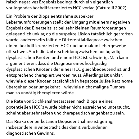
falsch-negatives Ergebnis bedingt durch ein eigentlich
vorliegendes hochdifferenziertes HCC vorlag (Caturelli 2002).
Ein Problem der Biopsieentnahme suspekter
Leberraumforderungen stellt der Umgang mit einem negativen
Ergebnis dar. Einerseits ist bei sehr kleinen Raumforderungen
gelegentlich unklar, ob die suspekte Läsion tatsächlich getroffen
wurde, andererseits fällt die Differentialdiagnose zwischen
einem hochdifferenzierten HCC und normalem Lebergewebe
oft schwer. Auch die Unterscheidung zwischen hochgradig
dysplastischen Knoten und einem HCC ist schwierig. Man kann
argumentieren, dass die Diagnose eines hochgradig
dysplastischen Knotens der eines HCC gleichbedeutend ist und
entsprechend therapiert werden muss. Allerdings ist unklar,
wieviele dieser Knoten tatsächlich in hepatozelluläre Karzinome
übergehen oder umgekehrt – wieviele nicht maligne Tumore
man so unnötig therapieren würde.
Die Rate von Stichkanalmetastasen nach Biopsie eines
potentiellen HCC´s wurde bisher nicht ausreichend untersucht,
scheint aber sehr selten und therapeutisch angehbar zu sein.
Das Risiko der perkutanen Biopsieentnahme ist gering,
insbesondere in Anbetracht des damit verbundenen
diagnostischen Gewinns.