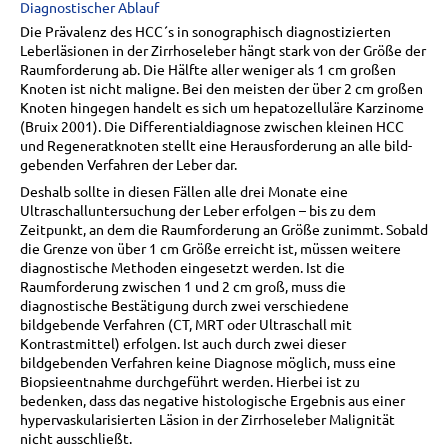
Diagnostischer Ablauf
Die Prävalenz des HCC´s in sonographisch diagnostizierten
Leberläsionen in der Zirrhoseleber hängt stark von der Größe der
Raumforderung ab. Die Hälfte aller weniger als 1 cm großen
Knoten ist nicht maligne. Bei den meisten der über 2 cm großen
Knoten hingegen handelt es sich um hepatozelluläre Karzinome
(Bruix 2001). Die Differentialdiagnose zwischen kleinen HCC
und Regeneratknoten stellt eine Herausforderung an alle bild-
gebenden Verfahren der Leber dar.
Deshalb sollte in diesen Fällen alle drei Monate eine
Ultraschalluntersuchung der Leber erfolgen – bis zu dem
Zeitpunkt, an dem die Raumforderung an Größe zunimmt. Sobald
die Grenze von über 1 cm Größe erreicht ist, müssen weitere
diagnostische Methoden eingesetzt werden. Ist die
Raumforderung zwischen 1 und 2 cm groß, muss die
diagnostische Bestätigung durch zwei verschiedene
bildgebende Verfahren (CT, MRT oder Ultraschall mit
Kontrastmittel) erfolgen. Ist auch durch zwei dieser
bildgebenden Verfahren keine Diagnose möglich, muss eine
Biopsieentnahme durchgeführt werden. Hierbei ist zu
bedenken, dass das negative histologische Ergebnis aus einer
hypervaskularisierten Läsion in der Zirrhoseleber Malignität
nicht ausschließt.