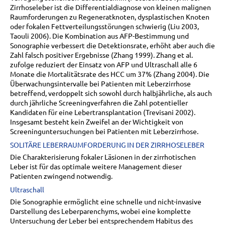
Zirrhoseleber ist die Differentialdiagnose von kleinen malignen
Raumforderungen zu Regeneratknoten, dysplastischen Knoten
oder fokalen Fettverteilungsstörungen schwierig (Liu 2003,
Taouli 2006). Die Kombination aus AFP-Bestimmung und
Sonographie verbessert die Detektionsrate, erhöht aber auch die
Zahl falsch positiver Ergebnisse (Zhang 1999). Zhang et al.
zufolge reduziert der Einsatz von AFP und Ultraschall alle 6
Monate die Mortalitätsrate des HCC um 37% (Zhang 2004). Die
Überwachungsintervalle bei Patienten mit Leberzirrhose
betreffend, verdoppelt sich sowohl durch halbjährliche, als auch
durch jährliche Screeningverfahren die Zahl potentieller
Kandidaten für eine Lebertransplantation (Trevisani 2002).
Insgesamt besteht kein Zweifel an der Wichtigkeit von
Screeninguntersuchungen bei Patienten mit Leberzirrhose.
SOLITÄRE LEBERRAUMFORDERUNG IN DER ZIRRHOSELEBER
Die Charakterisierung fokaler Läsionen in der zirrhotischen
Leber ist für das optimale weitere Management dieser
Patienten zwingend notwendig.
Ultraschall
Die Sonographie ermöglicht eine schnelle und nicht-invasive
Darstellung des Leberparenchyms, wobei eine komplette
Untersuchung der Leber bei entsprechendem Habitus des