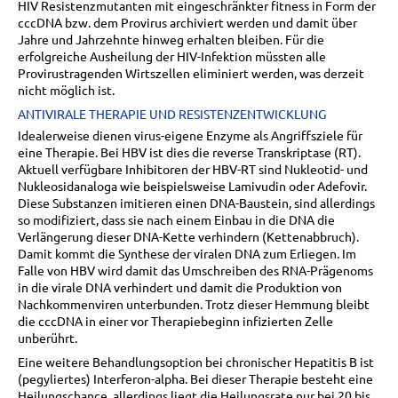
HIV Resistenzmutanten mit eingeschränkter fitness in Form der
cccDNA bzw. dem Provirus archiviert werden und damit über
Jahre und Jahrzehnte hinweg erhalten bleiben. Für die
erfolgreiche Ausheilung der HIV-Infektion müssten alle
Provirustragenden Wirtszellen eliminiert werden, was derzeit
nicht möglich ist.
ANTIVIRALE THERAPIE UND RESISTENZENTWICKLUNG
Idealerweise dienen virus-eigene Enzyme als Angriffsziele für
eine Therapie. Bei HBV ist dies die reverse Transkriptase (RT).
Aktuell verfügbare Inhibitoren der HBV-RT sind Nukleotid- und
Nukleosidanaloga wie beispielsweise Lamivudin oder Adefovir.
Diese Substanzen imitieren einen DNA-Baustein, sind allerdings
so modifiziert, dass sie nach einem Einbau in die DNA die
Verlängerung dieser DNA-Kette verhindern (Kettenabbruch).
Damit kommt die Synthese der viralen DNA zum Erliegen. Im
Falle von HBV wird damit das Umschreiben des RNA-Prägenoms
in die virale DNA verhindert und damit die Produktion von
Nachkommenviren unterbunden. Trotz dieser Hemmung bleibt
die cccDNA in einer vor Therapiebeginn infizierten Zelle
unberührt.
Eine weitere Behandlungsoption bei chronischer Hepatitis B ist
(pegyliertes) Interferon-alpha. Bei dieser Therapie besteht eine
Heilungschance, allerdings liegt die Heilungsrate nur bei 20 bis