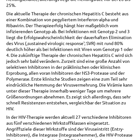
25%.
Die aktuelle Therapie der chronischen Hepatitis C besteht aus
einer Kombination von pegyliertem Interferon-alpha und
Ribavirin. Der Therapieerfolg hängt hier maßgeblich vom
infizierenden Genotyp ab. Bei Infektionen mit Genotyp 2 und 3
liegt die Erfolgswahrscheinlichkeit der dauerhaften Elimination
des Virus (‚sustained virologic response'; SVR) mit rund 80%
deutlich höher als bei Infektionen mit Viren vom Genotyp 1 oder
4. Die zukünftige Therapie der chronischen Hepatitis C wird sich
jedoch sehr bald verändern. Zurzeit sind eine große Anzahl von
selektiven Inhibitoren in der präklinischen oder klinischen
Erprobung, allen voran Inhibitoren der NS3-Protease und der
Polymerase. Erste klinische Studien zeigen eine zum Teil sehr
eindrückliche Hemmung der Virusvermehrung. Die Virämie kann
unter dieser Therapie innerhalb weniger Tage um mehrere
Größenordnungen abnehmen. Es zeigt sich allerdings, dass sehr
schnell Resistenzen entstehen, vergleichbar der Situation zu
HIV.
In der HIV-Therapie werden aktuell 27 verschiedene Inhibitoren
aus fünf verschiedenen Wirkstoffklassen eingesetzt.
Angriffsziele dieser Wirkstoffe sind der Viruseintritt (Entry-
Inhibitoren), die Integrase (Integrasehemmer), die HIV-Protease