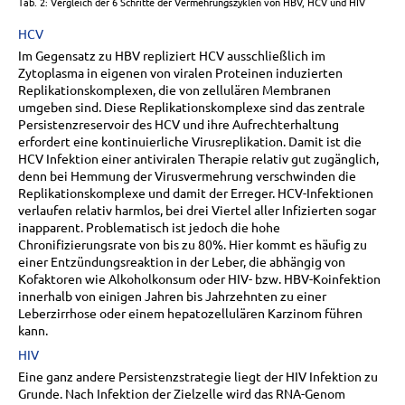
Tab. 2: Vergleich der 6 Schritte der Vermehrungszyklen von HBV, HCV und HIV
HCV
Im Gegensatz zu HBV repliziert HCV ausschließlich im
Zytoplasma in eigenen von viralen Proteinen induzierten
Replikationskomplexen, die von zellulären Membranen
umgeben sind. Diese Replikationskomplexe sind das zentrale
Persistenzreservoir des HCV und ihre Aufrechterhaltung
erfordert eine kontinuierliche Virusreplikation. Damit ist die
HCV Infektion einer antiviralen Therapie relativ gut zugänglich,
denn bei Hemmung der Virusvermehrung verschwinden die
Replikationskomplexe und damit der Erreger. HCV-Infektionen
verlaufen relativ harmlos, bei drei Viertel aller Infizierten sogar
inapparent. Problematisch ist jedoch die hohe
Chronifizierungsrate von bis zu 80%. Hier kommt es häufig zu
einer Entzündungsreaktion in der Leber, die abhängig von
Kofaktoren wie Alkoholkonsum oder HIV- bzw. HBV-Koinfektion
innerhalb von einigen Jahren bis Jahrzehnten zu einer
Leberzirrhose oder einem hepatozellulären Karzinom führen
kann.
HIV
Eine ganz andere Persistenzstrategie liegt der HIV Infektion zu
Grunde. Nach Infektion der Zielzelle wird das RNA-Genom