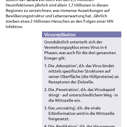
Neuinfektionen jährlich sind allein 1,7 Millionen in diesen
Regionen zu verzeichnen, was immense Auswirkungen auf
Bevölkerungsstruktur und Lebenserwartung hat. Jährlich
sterben etwa 2 Millionen Menschen an den Folgen einer HIV
Infektion.
Virusreplikation
Grundsätzlich unterteilt sich der
Vermehrungszyklus eines Virus in 6
Phasen, was auch für die drei genannten
Erreger gilt:
1. Die ‚Adsorption', d.h. das Virus bindet
mittels spezifischer Strukturen auf
seiner Oberfläche (die Hüllproteine) an
Rezeptoren der Zielzelle.
2. Die ‚Penetration', d.h. das Viruskapsid
dringt - auf unterschiedlichem Weg - in
die Wirtszelle ein.
3. Das ‚uncoating', d.h. die virale
Erbinformation wird in die Wirtszelle
freigesetzt.
4. Die ‚Replikation', d.h. das Virusgenom