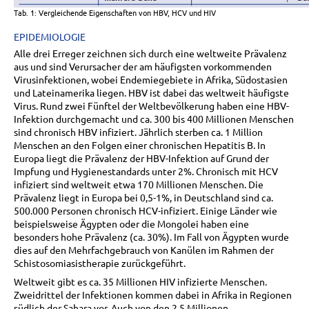
Tab. 1: Vergleichende Eigenschaften von HBV, HCV und HIV
EPIDEMIOLOGIE
Alle drei Erreger zeichnen sich durch eine weltweite Prävalenz
aus und sind Verursacher der am häufigsten vorkommenden
Virusinfektionen, wobei Endemiegebiete in Afrika, Südostasien
und Lateinamerika liegen. HBV ist dabei das weltweit häufigste
Virus. Rund zwei Fünftel der Weltbevölkerung haben eine HBV-
Infektion durchgemacht und ca. 300 bis 400 Millionen Menschen
sind chronisch HBV infiziert. Jährlich sterben ca. 1 Million
Menschen an den Folgen einer chronischen Hepatitis B. In
Europa liegt die Prävalenz der HBV-Infektion auf Grund der
Impfung und Hygienestandards unter 2%. Chronisch mit HCV
infiziert sind weltweit etwa 170 Millionen Menschen. Die
Prävalenz liegt in Europa bei 0,5-1%, in Deutschland sind ca.
500.000 Personen chronisch HCV-infiziert. Einige Länder wie
beispielsweise Ägypten oder die Mongolei haben eine
besonders hohe Prävalenz (ca. 30%). Im Fall von Ägypten wurde
dies auf den Mehrfachgebrauch von Kanülen im Rahmen der
Schistosomiasistherapie zurückgeführt.
Weltweit gibt es ca. 35 Millionen HIV infizierte Menschen.
Zweidrittel der Infektionen kommen dabei in Afrika in Regionen
südlich der Sahara vor. Auch von den 2,5 Millionen