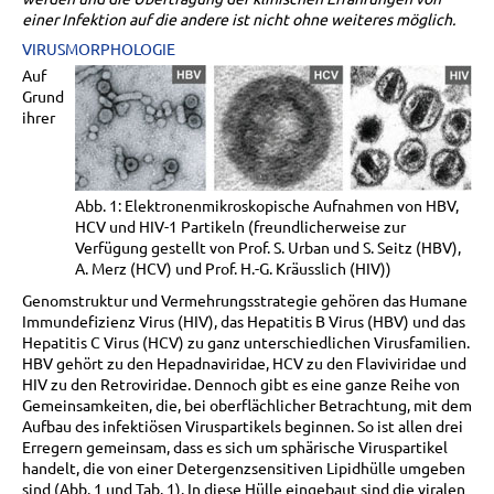
einer Infektion auf die andere ist nicht ohne weiteres möglich.
VIRUSMORPHOLOGIE
Auf
Grund
ihrer
Abb. 1: Elektronenmikroskopische Aufnahmen von HBV,
HCV und HIV-1 Partikeln (freundlicherweise zur
Verfügung gestellt von Prof. S. Urban und S. Seitz (HBV),
A. Merz (HCV) und Prof. H.-G. Kräusslich (HIV))
Genomstruktur und Vermehrungsstrategie gehören das Humane
Immundefizienz Virus (HIV), das Hepatitis B Virus (HBV) und das
Hepatitis C Virus (HCV) zu ganz unterschiedlichen Virusfamilien.
HBV gehört zu den Hepadnaviridae, HCV zu den Flaviviridae und
HIV zu den Retroviridae. Dennoch gibt es eine ganze Reihe von
Gemeinsamkeiten, die, bei oberflächlicher Betrachtung, mit dem
Aufbau des infektiösen Viruspartikels beginnen. So ist allen drei
Erregern gemeinsam, dass es sich um sphärische Viruspartikel
handelt, die von einer Detergenzsensitiven Lipidhülle umgeben
sind (Abb. 1 und Tab. 1). In diese Hülle eingebaut sind die viralen