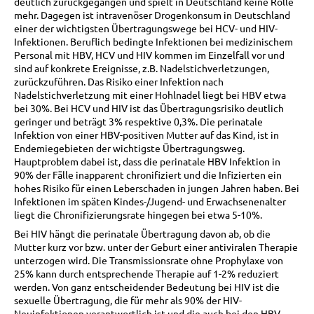
deutlich zurückgegangen und spielt in Deutschland keine Rolle
mehr. Dagegen ist intravenöser Drogenkonsum in Deutschland
einer der wichtigsten Übertragungswege bei HCV- und HIV-
Infektionen. Beruflich bedingte Infektionen bei medizinischem
Personal mit HBV, HCV und HIV kommen im Einzelfall vor und
sind auf konkrete Ereignisse, z.B. Nadelstichverletzungen,
zurückzuführen. Das Risiko einer Infektion nach
Nadelstichverletzung mit einer Hohlnadel liegt bei HBV etwa
bei 30%. Bei HCV und HIV ist das Übertragungsrisiko deutlich
geringer und beträgt 3% respektive 0,3%. Die perinatale
Infektion von einer HBV-positiven Mutter auf das Kind, ist in
Endemiegebieten der wichtigste Übertragungsweg.
Hauptproblem dabei ist, dass die perinatale HBV Infektion in
90% der Fälle inapparent chronifiziert und die Infizierten ein
hohes Risiko für einen Leberschaden in jungen Jahren haben. Bei
Infektionen im späten Kindes-/Jugend- und Erwachsenenalter
liegt die Chronifizierungsrate hingegen bei etwa 5-10%.
Bei HIV hängt die perinatale Übertragung davon ab, ob die
Mutter kurz vor bzw. unter der Geburt einer antiviralen Therapie
unterzogen wird. Die Transmissionsrate ohne Prophylaxe von
25% kann durch entsprechende Therapie auf 1-2% reduziert
werden. Von ganz entscheidender Bedeutung bei HIV ist die
sexuelle Übertragung, die für mehr als 90% der HIV-
Neuinfektionen verantwortlich ist und die auch bei den HBV