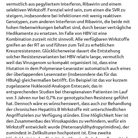
vermutlich aus pegyliertem Interferon, Ribavirin und einem
selektiven Wirkstoff. Fernziel wird sein, zum einen die SVR zu
steigern, insbesondere bei Infektionen mit wenig reaktiven
Genotypen, zum anderen Interferon und Ribavirin, die beide mit
hohen Nebenwirkungen behaftet sind, durch besser verträgliche
Medikamente zu ersetzen. Im Falle von HBV ist eine
Kombination zurzeit nicht sinnvoll. Alle verfügbaren Wirkstoffe
greifen an der RT an und führen zum Teil zu erheblichen
Kreuzresistenzen. Glücklicherweise dauert die Entstehung
solcher Resistenzvarianten bei HBV relativ lange, vermutlich
weil das Virusgenom so kompakt organisiert ist, dass eine
Mutation in dem Polymerase-Leseraster automatisch auch eines
der überlappenden Lesenraster (insbesondere das für das
HBsAg) gleichermaßen betrifft. Ein Beispiel ist das vor kurzem
zugelassene Nukleosid-Analogon Entecavir, das in
entsprechenden Studien bei therapienaiven Patienten im Lauf
von 3 Jahren nur bei 0,7% zur genotypischen Resistenz geführt
hat. Dennoch wäre es wünschenswert, dass auch zur Behandlung
der chronischen Hepatitis B Wirkstoffe mit unterschiedlichen
Angriffszielen zur Verfügung stünden. Eine Möglichkeit hier ist
den Zusammenbau des Viruskapsides zu verhindern, wofür ein
Wirkstoff entwickelt wurde (Heteroaryldihydropyrimidine), der
zumindest in Zellkulturen hochpotent ist. Eine zweite