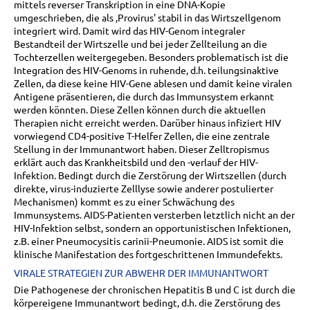
mittels reverser Transkription in eine DNA-Kopie
umgeschrieben, die als ‚Provirus' stabil in das Wirtszellgenom
integriert wird. Damit wird das HIV-Genom integraler
Bestandteil der Wirtszelle und bei jeder Zellteilung an die
Tochterzellen weitergegeben. Besonders problematisch ist die
Integration des HIV-Genoms in ruhende, d.h. teilungsinaktive
Zellen, da diese keine HIV-Gene ablesen und damit keine viralen
Antigene präsentieren, die durch das Immunsystem erkannt
werden könnten. Diese Zellen können durch die aktuellen
Therapien nicht erreicht werden. Darüber hinaus infiziert HIV
vorwiegend CD4-positive T-Helfer Zellen, die eine zentrale
Stellung in der Immunantwort haben. Dieser Zelltropismus
erklärt auch das Krankheitsbild und den -verlauf der HIV-
Infektion. Bedingt durch die Zerstörung der Wirtszellen (durch
direkte, virus-induzierte Zelllyse sowie anderer postulierter
Mechanismen) kommt es zu einer Schwächung des
Immunsystems. AIDS-Patienten versterben letztlich nicht an der
HIV-Infektion selbst, sondern an opportunistischen Infektionen,
z.B. einer Pneumocysitis carinii-Pneumonie. AIDS ist somit die
klinische Manifestation des fortgeschrittenen Immundefekts.
VIRALE STRATEGIEN ZUR ABWEHR DER IMMUNANTWORT
Die Pathogenese der chronischen Hepatitis B und C ist durch die
körpereigene Immunantwort bedingt, d.h. die Zerstörung des