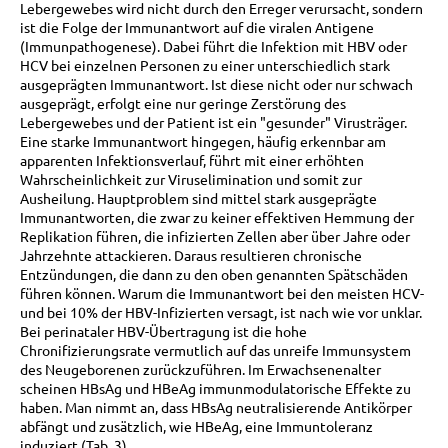
Lebergewebes wird nicht durch den Erreger verursacht, sondern
ist die Folge der Immunantwort auf die viralen Antigene
(Immunpathogenese). Dabei führt die Infektion mit HBV oder
HCV bei einzelnen Personen zu einer unterschiedlich stark
ausgeprägten Immunantwort. Ist diese nicht oder nur schwach
ausgeprägt, erfolgt eine nur geringe Zerstörung des
Lebergewebes und der Patient ist ein "gesunder" Virusträger.
Eine starke Immunantwort hingegen, häufig erkennbar am
apparenten Infektionsverlauf, führt mit einer erhöhten
Wahrscheinlichkeit zur Viruselimination und somit zur
Ausheilung. Hauptproblem sind mittel stark ausgeprägte
Immunantworten, die zwar zu keiner effektiven Hemmung der
Replikation führen, die infizierten Zellen aber über Jahre oder
Jahrzehnte attackieren. Daraus resultieren chronische
Entzündungen, die dann zu den oben genannten Spätschäden
führen können. Warum die Immunantwort bei den meisten HCV-
und bei 10% der HBV-Infizierten versagt, ist nach wie vor unklar.
Bei perinataler HBV-Übertragung ist die hohe
Chronifizierungsrate vermutlich auf das unreife Immunsystem
des Neugeborenen zurückzuführen. Im Erwachsenenalter
scheinen HBsAg und HBeAg immunmodulatorische Effekte zu
haben. Man nimmt an, dass HBsAg neutralisierende Antikörper
abfängt und zusätzlich, wie HBeAg, eine Immuntoleranz
induziert (Tab. 3).