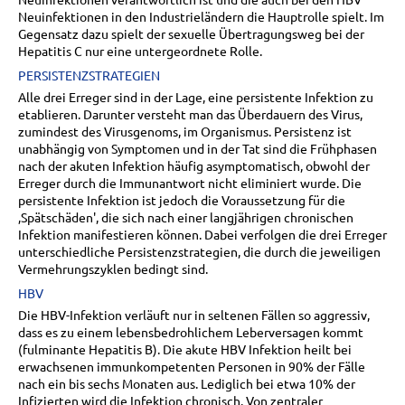
Neuinfektionen in den Industrieländern die Hauptrolle spielt. Im
Gegensatz dazu spielt der sexuelle Übertragungsweg bei der
Hepatitis C nur eine untergeordnete Rolle.
PERSISTENZSTRATEGIEN
Alle drei Erreger sind in der Lage, eine persistente Infektion zu
etablieren. Darunter versteht man das Überdauern des Virus,
zumindest des Virusgenoms, im Organismus. Persistenz ist
unabhängig von Symptomen und in der Tat sind die Frühphasen
nach der akuten Infektion häufig asymptomatisch, obwohl der
Erreger durch die Immunantwort nicht eliminiert wurde. Die
persistente Infektion ist jedoch die Voraussetzung für die
‚Spätschäden', die sich nach einer langjährigen chronischen
Infektion manifestieren können. Dabei verfolgen die drei Erreger
unterschiedliche Persistenzstrategien, die durch die jeweiligen
Vermehrungszyklen bedingt sind.
HBV
Die HBV-Infektion verläuft nur in seltenen Fällen so aggressiv,
dass es zu einem lebensbedrohlichem Leberversagen kommt
(fulminante Hepatitis B). Die akute HBV Infektion heilt bei
erwachsenen immunkompetenten Personen in 90% der Fälle
nach ein bis sechs Monaten aus. Lediglich bei etwa 10% der
Infizierten wird die Infektion chronisch. Von zentraler