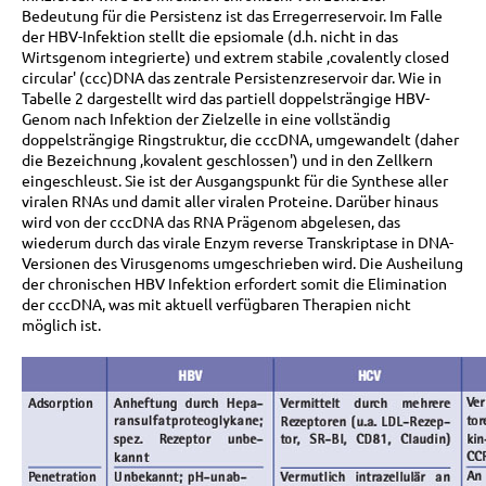
Bedeutung für die Persistenz ist das Erregerreservoir. Im Falle
der HBV-Infektion stellt die epsiomale (d.h. nicht in das
Wirtsgenom integrierte) und extrem stabile ‚covalently closed
circular' (ccc)DNA das zentrale Persistenzreservoir dar. Wie in
Tabelle 2 dargestellt wird das partiell doppelsträngige HBV-
Genom nach Infektion der Zielzelle in eine vollständig
doppelsträngige Ringstruktur, die cccDNA, umgewandelt (daher
die Bezeichnung ‚kovalent geschlossen') und in den Zellkern
eingeschleust. Sie ist der Ausgangspunkt für die Synthese aller
viralen RNAs und damit aller viralen Proteine. Darüber hinaus
wird von der cccDNA das RNA Prägenom abgelesen, das
wiederum durch das virale Enzym reverse Transkriptase in DNA-
Versionen des Virusgenoms umgeschrieben wird. Die Ausheilung
der chronischen HBV Infektion erfordert somit die Elimination
der cccDNA, was mit aktuell verfügbaren Therapien nicht
möglich ist.