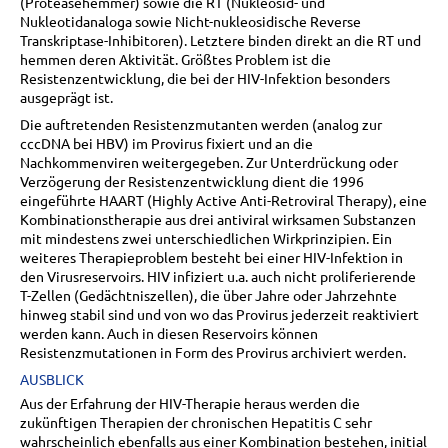
(Proteasehemmer) sowie die RT (Nukleosid- und
Nukleotidanaloga sowie Nicht-nukleosidische Reverse
Transkriptase-Inhibitoren). Letztere binden direkt an die RT und
hemmen deren Aktivität. Größtes Problem ist die
Resistenzentwicklung, die bei der HIV-Infektion besonders
ausgeprägt ist.
Die auftretenden Resistenzmutanten werden (analog zur
cccDNA bei HBV) im Provirus fixiert und an die
Nachkommenviren weitergegeben. Zur Unterdrückung oder
Verzögerung der Resistenzentwicklung dient die 1996
eingeführte HAART (Highly Active Anti-Retroviral Therapy), eine
Kombinationstherapie aus drei antiviral wirksamen Substanzen
mit mindestens zwei unterschiedlichen Wirkprinzipien. Ein
weiteres Therapieproblem besteht bei einer HIV-Infektion in
den Virusreservoirs. HIV infiziert u.a. auch nicht proliferierende
T-Zellen (Gedächtniszellen), die über Jahre oder Jahrzehnte
hinweg stabil sind und von wo das Provirus jederzeit reaktiviert
werden kann. Auch in diesen Reservoirs können
Resistenzmutationen in Form des Provirus archiviert werden.
AUSBLICK
Aus der Erfahrung der HIV-Therapie heraus werden die
zukünftigen Therapien der chronischen Hepatitis C sehr
wahrscheinlich ebenfalls aus einer Kombination bestehen, initial