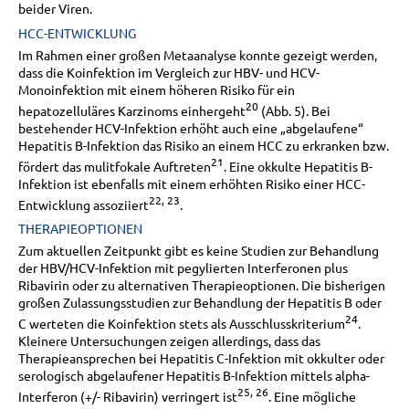
beider Viren.
HCC-ENTWICKLUNG
Im Rahmen einer großen Metaanalyse konnte gezeigt werden,
dass die Koinfektion im Vergleich zur HBV- und HCV-
Monoinfektion mit einem höheren Risiko für ein
20
hepatozelluläres Karzinoms einhergeht
(Abb. 5). Bei
bestehender HCV-Infektion erhöht auch eine „abgelaufene“
Hepatitis B-Infektion das Risiko an einem HCC zu erkranken bzw.
21
fördert das mulitfokale Auftreten
. Eine okkulte Hepatitis B-
Infektion ist ebenfalls mit einem erhöhten Risiko einer HCC-
22, 23
Entwicklung assoziiert
.
THERAPIEOPTIONEN
Zum aktuellen Zeitpunkt gibt es keine Studien zur Behandlung
der HBV/HCV-Infektion mit pegylierten Interferonen plus
Ribavirin oder zu alternativen Therapieoptionen. Die bisherigen
großen Zulassungsstudien zur Behandlung der Hepatitis B oder
24
C werteten die Koinfektion stets als Ausschlusskriterium
.
Kleinere Untersuchungen zeigen allerdings, dass das
Therapieansprechen bei Hepatitis C-Infektion mit okkulter oder
serologisch abgelaufener Hepatitis B-Infektion mittels alpha-
25, 26
Interferon (+/- Ribavirin) verringert ist
. Eine mögliche