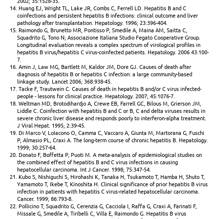
2002; 35:1528-35.
14. Huang EJ, Wright TL, Lake JR, Combs C, Ferrell LD. Hepatitis B and C
coinfections and persistent hepatitis B infections: clinical outcome and liver
pathology after transplantation. Hepatology. 1996; 23:396-404.
15. Raimondo G, Brunetto MR, Pontisso P, Smedile A, Maina AM, Saitta C,
Squadrito G, Tono N; Associazione Italiana Studio Fegato Cooperative Group.
Longitudinal evaluation reveals a complex spectrum of virological profiles in
hepatitis B virus/hepatitis C virus-coinfected patients. Hepatology. 2006 43:100-
7.
16. Amin J, Law MG, Bartlett M, Kaldor JM, Dore GJ. Causes of death after
diagnosis of hepatitis B or hepatitis C infection: a large community-based
linkage study. Lancet 2006; 368:938-45.
17. Tacke F, Trautwein C. Causes of death in hepatitis B and/or C virus infected-
people - lessons for clinical practice. Hepatology. 2007; 45:1076-7.
18. Weltman MD, Brotodihardjo A, Crewe EB, Farrell GC, Bilous M, Grierson JM,
Liddle C. Coinfection with hepatitis B and C or B, C and delta viruses results in
severe chronic liver disease and responds poorly to interferon-alpha treatment.
J Viral Hepat. 1995; 2:39-45.
19. Di Marco V, LoIacono O, Camma C, Vaccaro A, Giunta M, Martorana G, Fuschi
P, Almasio PL, Craxi A. The long-term course of chronic hepatitis B. Hepatology.
1999; 30:257-64.
20. Donato F, Boffetta P, Puoti M. A meta-analysis of epidemiological studies on
the combined effect of hepatitis B and C virus infections in causing
hepatocellular carcinoma. Int J Cancer. 1998; 75:347-54.
21. Kubo S, Nishiguchi S, Hirohashi K, Tanaka H, Tsukamoto T, Hamba H, Shuto T,
Yamamoto T, Ikebe T, Kinoshita H. Clinical significance of prior hepatitis B virus
infection in patients with hepatitis C virus-related hepatocellular carcinoma.
Cancer. 1999; 86:793-8.
22. Pollicino T, Squadrito G, Cerenzia G, Cacciola I, Raffa G, Craxi A, Farinati F,
Missale G, Smedile A, Tiribelli C, Villa E, Raimondo G. Hepatitis B virus