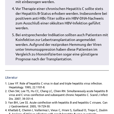
mit einbezogen werden.
Vor Therapie einer chronischen Hepatitis C sollte stets
der Hepatitis B-Status erhoben werden. Insbesondere bei
positivem anti-HBc-Titer sollte ein HBV-DNA-Nachweis
zum Ausschluß einer okkulten HBV-Infektion geführt
werden.
Bei entsprechender Indikation sollten auch Patienten mit
Koinfektion zur Lebertransplantation angemeldet
werden. Aufgrund der reziproken Hemmung der Viren
unter Immunsuppression haben diese Patienten im
Vergleich zu Monoinfizierten sogar eine günstigere
Prognose nach der Transplantation.
Literatur
1. Liaw YF. Role of hepatitis C virus in dual and triple hepatitis virus infection.
Hepatology. 1995; 22:1101-8.
2. Chen SW, Lee TS, Hu CC, Chang LC, Chien RN. Simultaneously acute hepatitis B
virus and C virus coinfection and subsequent chronic hepatitis C. Scand J Infect
Dis. 2007; 39:351-4.
3. Yan BM, Lee SS. Acute coinfection with hepatitis B and hepatitis C viruses. Can
J Gastroenterol. 2005; 19:729-30.
4. Khattab E, Chemin I, Vuillermoz I, Vieux C, Mrani S, Guillaud O, Trepo C, Zoulim
F. Analysis of HCV co-infection with occult hepatitis B virus in patients