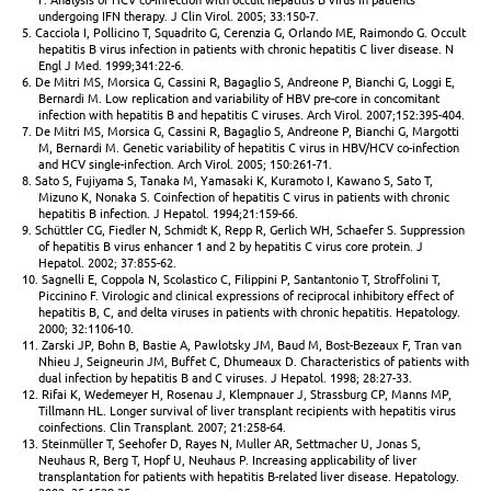
undergoing IFN therapy. J Clin Virol. 2005; 33:150-7.
5. Cacciola I, Pollicino T, Squadrito G, Cerenzia G, Orlando ME, Raimondo G. Occult
hepatitis B virus infection in patients with chronic hepatitis C liver disease. N
Engl J Med. 1999;341:22-6.
6. De Mitri MS, Morsica G, Cassini R, Bagaglio S, Andreone P, Bianchi G, Loggi E,
Bernardi M. Low replication and variability of HBV pre-core in concomitant
infection with hepatitis B and hepatitis C viruses. Arch Virol. 2007;152:395-404.
7. De Mitri MS, Morsica G, Cassini R, Bagaglio S, Andreone P, Bianchi G, Margotti
M, Bernardi M. Genetic variability of hepatitis C virus in HBV/HCV co-infection
and HCV single-infection. Arch Virol. 2005; 150:261-71.
8. Sato S, Fujiyama S, Tanaka M, Yamasaki K, Kuramoto I, Kawano S, Sato T,
Mizuno K, Nonaka S. Coinfection of hepatitis C virus in patients with chronic
hepatitis B infection. J Hepatol. 1994;21:159-66.
9. Schüttler CG, Fiedler N, Schmidt K, Repp R, Gerlich WH, Schaefer S. Suppression
of hepatitis B virus enhancer 1 and 2 by hepatitis C virus core protein. J
Hepatol. 2002; 37:855-62.
10. Sagnelli E, Coppola N, Scolastico C, Filippini P, Santantonio T, Stroffolini T,
Piccinino F. Virologic and clinical expressions of reciprocal inhibitory effect of
hepatitis B, C, and delta viruses in patients with chronic hepatitis. Hepatology.
2000; 32:1106-10.
11. Zarski JP, Bohn B, Bastie A, Pawlotsky JM, Baud M, Bost-Bezeaux F, Tran van
Nhieu J, Seigneurin JM, Buffet C, Dhumeaux D. Characteristics of patients with
dual infection by hepatitis B and C viruses. J Hepatol. 1998; 28:27-33.
12. Rifai K, Wedemeyer H, Rosenau J, Klempnauer J, Strassburg CP, Manns MP,
Tillmann HL. Longer survival of liver transplant recipients with hepatitis virus
coinfections. Clin Transplant. 2007; 21:258-64.
13. Steinmüller T, Seehofer D, Rayes N, Muller AR, Settmacher U, Jonas S,
Neuhaus R, Berg T, Hopf U, Neuhaus P. Increasing applicability of liver
transplantation for patients with hepatitis B-related liver disease. Hepatology.