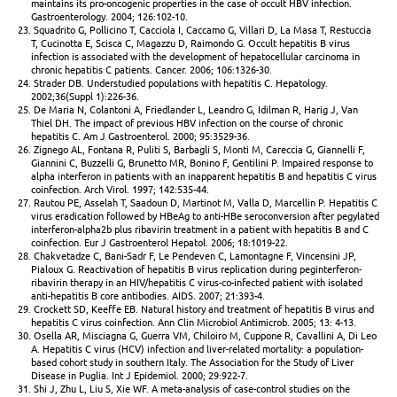
maintains its pro-oncogenic properties in the case of occult HBV infection.
Gastroenterology. 2004; 126:102-10.
23. Squadrito G, Pollicino T, Cacciola I, Caccamo G, Villari D, La Masa T, Restuccia
T, Cucinotta E, Scisca C, Magazzu D, Raimondo G. Occult hepatitis B virus
infection is associated with the development of hepatocellular carcinoma in
chronic hepatitis C patients. Cancer. 2006; 106:1326-30.
24. Strader DB. Understudied populations with hepatitis C. Hepatology.
2002;36(Suppl 1):226-36.
25. De Maria N, Colantoni A, Friedlander L, Leandro G, Idilman R, Harig J, Van
Thiel DH. The impact of previous HBV infection on the course of chronic
hepatitis C. Am J Gastroenterol. 2000; 95:3529-36.
26. Zignego AL, Fontana R, Puliti S, Barbagli S, Monti M, Careccia G, Giannelli F,
Giannini C, Buzzelli G, Brunetto MR, Bonino F, Gentilini P. Impaired response to
alpha interferon in patients with an inapparent hepatitis B and hepatitis C virus
coinfection. Arch Virol. 1997; 142:535-44.
27. Rautou PE, Asselah T, Saadoun D, Martinot M, Valla D, Marcellin P. Hepatitis C
virus eradication followed by HBeAg to anti-HBe seroconversion after pegylated
interferon-alpha2b plus ribavirin treatment in a patient with hepatitis B and C
coinfection. Eur J Gastroenterol Hepatol. 2006; 18:1019-22.
28. Chakvetadze C, Bani-Sadr F, Le Pendeven C, Lamontagne F, Vincensini JP,
Pialoux G. Reactivation of hepatitis B virus replication during peginterferon-
ribavirin therapy in an HIV/hepatitis C virus-co-infected patient with isolated
anti-hepatitis B core antibodies. AIDS. 2007; 21:393-4.
29. Crockett SD, Keeffe EB. Natural history and treatment of hepatitis B virus and
hepatitis C virus coinfection. Ann Clin Microbiol Antimicrob. 2005; 13: 4-13.
30. Osella AR, Misciagna G, Guerra VM, Chiloiro M, Cuppone R, Cavallini A, Di Leo
A. Hepatitis C virus (HCV) infection and liver-related mortality: a population-
based cohort study in southern Italy. The Association for the Study of Liver
Disease in Puglia. Int J Epidemiol. 2000; 29:922-7.
31. Shi J, Zhu L, Liu S, Xie WF. A meta-analysis of case-control studies on the