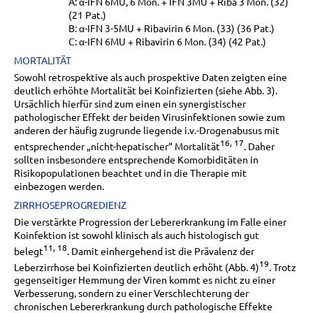
A: α-IFN 6MU, 6 Mon. + IFN 3MU + Riba 3 Mon. (32)
(21 Pat.)
B: α-IFN 3-5MU + Ribavirin 6 Mon. (33) (36 Pat.)
C: α-IFN 6MU + Ribavirin 6 Mon. (34) (42 Pat.)
MORTALITÄT
Sowohl retrospektive als auch prospektive Daten zeigten eine
deutlich erhöhte Mortalität bei Koinfizierten (siehe Abb. 3).
Ursächlich hierfür sind zum einen ein synergistischer
pathologischer Effekt der beiden Virusinfektionen sowie zum
anderen der häufig zugrunde liegende i.v.-Drogenabusus mit
16, 17
entsprechender „nicht-hepatischer“ Mortalität
. Daher
sollten insbesondere entsprechende Komorbiditäten in
Risikopopulationen beachtet und in die Therapie mit
einbezogen werden.
ZIRRHOSEPROGREDIENZ
Die verstärkte Progression der Lebererkrankung im Falle einer
Koinfektion ist sowohl klinisch als auch histologisch gut
11, 18
belegt
. Damit einhergehend ist die Prävalenz der
19
Leberzirrhose bei Koinfizierten deutlich erhöht (Abb. 4)
. Trotz
gegenseitiger Hemmung der Viren kommt es nicht zu einer
Verbesserung, sondern zu einer Verschlechterung der
chronischen Lebererkrankung durch pathologische Effekte