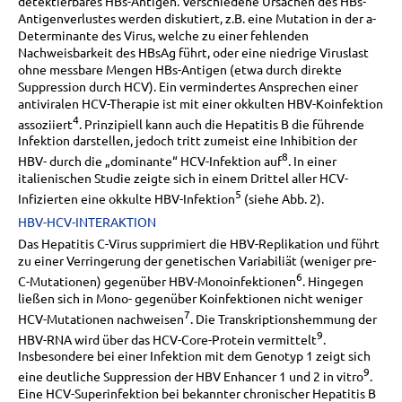
detektierbares HBs-Antigen. Verschiedene Ursachen des HBs-
Antigenverlustes werden diskutiert, z.B. eine Mutation in der a-
Determinante des Virus, welche zu einer fehlenden
Nachweisbarkeit des HBsAg führt, oder eine niedrige Viruslast
ohne messbare Mengen HBs-Antigen (etwa durch direkte
Suppression durch HCV). Ein vermindertes Ansprechen einer
antiviralen HCV-Therapie ist mit einer okkulten HBV-Koinfektion
4
assoziiert
. Prinzipiell kann auch die Hepatitis B die führende
Infektion darstellen, jedoch tritt zumeist eine Inhibition der
8
HBV- durch die „dominante“ HCV-Infektion auf
. In einer
italienischen Studie zeigte sich in einem Drittel aller HCV-
5
Infizierten eine okkulte HBV-Infektion
(siehe Abb. 2).
HBV-HCV-INTERAKTION
Das Hepatitis C-Virus supprimiert die HBV-Replikation und führt
zu einer Verringerung der genetischen Variabiliät (weniger pre-
6
C-Mutationen) gegenüber HBV-Monoinfektionen
. Hingegen
ließen sich in Mono- gegenüber Koinfektionen nicht weniger
7
HCV-Mutationen nachweisen
. Die Transkriptionshemmung der
9
HBV-RNA wird über das HCV-Core-Protein vermittelt
.
Insbesondere bei einer Infektion mit dem Genotyp 1 zeigt sich
9
eine deutliche Suppression der HBV Enhancer 1 und 2 in vitro
.
Eine HCV-Superinfektion bei bekannter chronischer Hepatitis B