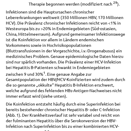
29
Therapie begonnen werden (modifiziert nach
).
Infektionen sind die Hauptursachen chronischer
Lebererkrankungen weltweit (350 Millionen HBV, 170 Millionen
HCV). Die Prävalenz chronischer Infektionen reicht von <1% in
Westeuropa bis zu >20% in Endemiegebieten (Süd-ostasien,
China, Mittelmeerraum). Aufgrund gemeinsamer Infektionswege
ist die Koinfektion vor allem in Ländern endemischen
Vorkommens sowie in Hochrisikopopulationen
(Bluttransfusionen in der Vorgeschichte, i.v.-Drogenabusus) ein
medizinisches Problem. Genaue epidemiologische Daten hierzu
sind nur spärlich vorhanden. Die Prävalenz einer HCV-Infektion
bei Hepatitis B-Patienten schwankt in Endemiegebieten
1
zwischen 9 und 30%
. Eine genaue Angabe zur
Gesamtpopulation der HBV/HCV-Koinfizierten wird zudem durch
die so genannte „okkulte“ Hepatitis B-Infektion erschwert,
welche aufgrund des fehlenden HBs-Antigen-Nachweises nicht
immer erfasst wird (siehe unten).
Die Koinfektion entsteht häufig durch eine Superinfektion bei
bereits bestehender chronischer Hepatitis B- oder C-Infektion
(Abb. 1). Der Krankheitsverlauf ist sehr variabel und reicht von
der fulminanten Hepatitis über die Serokonversion der HBV-
Infektion nach Superinfektion bis zu einer kombinierten HCV-