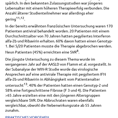
spärlich. In den bekannten Zulassungsstudien war jüngeres
Lebensalter mit einem höheren Therapieerfolg verbunden. Die
Anzahl älterer Studienteilnehmer war allerdings eher
11,12
gering
.
In der bereits erwähnten französischen Untersuchung waren 170
Patienten antiviral behandelt worden. 20 Patienten mit einem
Durchschnittsalter von 70 Jahren hatten pegyliertes Interferon
alfa-2b und Ribavirin erhalten. 60% davon hatten einen Genotyp-
1. Bei 5/20 Patienten musste die Therapie abgebrochen werden.
8
Neun Patienten (45%) erreichten eine SVR
.
Die jüngste Untersuchung zu diesem Thema wurde im
vergangenen Jahr auf der AASLD von Flamm et al. vorgestellt. In
der Subanalyse der WIN-R Studie wurde das virologische
Ansprechen auf eine antivirale Therapie mit pegyliertem IFN
alfa-2b und Ribavirin in Abhängigkeit vom Patientenalter
13
untersucht
. 40% der Patienten hatten einen Genotyp-2 und
58% eine fortgeschrittene Fibrose (F 3 und 4). Die Patienten
>65 Jahre erzielten eine mit den jüngeren Altersgruppen
vergleichbare SVR. Die Abbruchraten waren ebenfalls
vergleichbar, obwohl die Nebenwirkungsrate ab 55 Jahren
zunahm.
PRAKTISCHES VORGEHEN