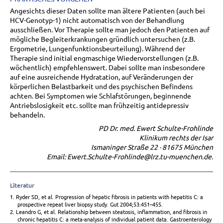
Angesichts dieser Daten sollte man ältere Patienten (auch bei
HCV-Genotyp-1) nicht automatisch von der Behandlung
ausschließen. Vor Therapie sollte man jedoch den Patienten auf
mögliche Begleiterkrankungen gründlich untersuchen (z.B.
Ergometrie, Lungenfunktionsbeurteilung). Während der
Therapie sind initial engmaschige Wiedervorstellungen (z.B.
wöchentlich) empfehlenswert. Dabei sollte man insbesondere
auf eine ausreichende Hydratation, auf Veränderungen der
körperlichen Belastbarkeit und des psychischen Befindens
achten. Bei Symptomen wie Schlafstörungen, beginnende
Antriebslosigkeit etc. sollte man frühzeitig antidepressiv
behandeln.
PD Dr. med. Ewert Schulte-Frohlinde
Klinikum rechts der Isar
Ismaninger Straße 22 · 81675 München
Email: Ewert.Schulte-Frohlinde@lrz.tu-muenchen.de.
Literatur
1. Ryder SD, et al. Progression of hepatic fibrosis in patients with hepatitis C: a
prospective repeat liver biopsy study. Gut 2004;53:451–455.
2. Leandro G, et al. Relationship between steatosis, inflammation, and fibrosis in
chronic hepatitis C: a meta-analysis of individual patient data. Gastroenterology