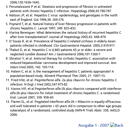
2006;130:1636–1642.
3. Perumalswami P et al. Steatosis and progression of fibrosis in untreated
patients with chronic hepatitis C infection. Hepatology 2006;43:780-787.
4. Watson JP, et al. Hepatitis C virus: epidemiology, and genotypes in the north
east of England. Gut 1996;38: 269-276.
5. Poynard T, et al. Natural history of liver fibrosis progression in patients with
chronic hepatitis C. Lancet 1997; 349: 825–832.
6. Marina Berenguer: What determines the natural history of recurrent hepatitis C
after liver transplantation? Journal of Hepatology 2005;42: 448–479.
7. D´Souza R, et al. Prevalence of hepatitis C-related cirrhosis in elderly Asian
patients infected in childhood. Clin Gastroenterol Hepatol. 2005;3:910-917.
8. Thabut D, et al. Hepatitis C in 6,865 patients 65 yr or older: a severe and
neglected curable disease? Am J Gastroenterol 2006;101:1260-7.
9. Shiratori Y, et al. Antiviral therapy for cirrhotic hepatitis C: association with
reduced hepatocellular carcinoma development and improved survival. Ann
Intern Med 2005; 142: 105-114.
10. Hatem C, et al. Is the management of hepatitis C patients appropriate? A
population-based study. Aliment Pharmacol Ther 2005; 21: 1007–15.
11. Fried MW, et al. Peginterferon alfa -2a plus ribavirin for chronic hepatitis C
infection. N Engl J Med 2002;347:975-82.
12. Manns MP, et al.Peginterferon alfa-2b plus ribavirin compared with interferon
alfa-2b plus ribavirin for initial treatment of chronic hepatitis C: a randomised
trial. Lancet 2001; 358: 958–65
13. Flamm SL, et al. Pegylated Interferon alfa-2b + Ribavirin is equally efficacious
and well tolerated in patients > 65 years old in comparison to other age groups:
subanalysis of a randomized, controlled study (WIN-R Trial) Abstr. 338, AASLD
2006.
Ausgabe 1 - 2007