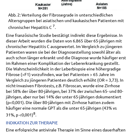
Abb. 2: Verteilung der Fibrosegrade in unterschiedlichen
Altersgruppen bei asiatischen und kaukasischen Patienten mit
7
chronischer Hepatitis C
.
Eine französische Studie bestätigt indirekt diese Ergebnisse. In
dieser Arbeit wurden die Daten von 6.865 über 65-jährigen mit
chronischer Hepatitis C ausgewertet. Im Vergleich zu jüngeren
Patienten waren sie bei der Diagnosestellung sowohl älter als
auch schon länger erkrankt und die Diagnose wurde häufiger erst
im Rahmen einer Komplikation der Lebererkrankung gestellt.
Die Wahrscheinlichkeit in der Leberbiopsie eine höhergradige
Fibrose (>F1) vorzufinden, war bei Patienten > 65 Jahre im
Vergleich zu jüngeren Patienten deutlich erhöht (OR = 3,73). In
nicht-invasiven Fibrotests, z.B. Fibroscan, wurde eine Zirrhose
bei 58% der über 80-jährigen, bei 37% der zwischen 65- und 80-
jährigen, aber nur bei 14% der unter 65-jährigen dokumentiert
(p<0,001). Die über 80-jährigen mit Zirrhose hatten zudem
häufiger eine normale GPT als die unter 65-jährigen (43% vs
8
31%, p <0,001)
.
INDIKATION ZUR THERAPIE
Eine erfolgreiche antivirale Therapie im Sinne eines dauerhaften