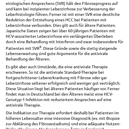
virologischen Ansprechens (SVR) hält den Fibroseprogress auf
und kann bei inzipienter Leberzirrhose zur Verbesserung der
Leberhistologie führen. Ferner ist mit einer SVR eine deutliche
Reduktion der Entstehung eines HCC bei Patienten mit
Leberzirrhose verbunden. Dies gilt auch für ältere Patienten.
Japanische Daten zeigen bei über 60-jährigen Patienten mit
HCV-assoziierter Leberzirrhose ein verlängertes Überleben
durch eine Behandlung mit Interferon und zwar insbesondere für
9
Patienten mit SVR
. Diese Gründe sowie die stetig steigende
Lebenserwartung sind gute Argumente für die antivirale
Behandlung der Älteren.
Es gibt aber auch Umstände, die eine antivirale Therapie
erschweren. So ist die antivirale Standard-Therapie bei
fortgeschrittener Lebererkrankung mit Fibrose oder gar
Leberzirrhose seltener erfolgreich und weniger gut verträglich.
Diese Situation liegt bei älteren Patienten häufiger vor. Ferner
findet man in Deutschland bei den Älteren meist eine HCV-
Genotyp-1-Infektion mit reduziertem Ansprechen auf eine
antivirale Therapie.
Die Indikation zur Therapie erfordert deshalb bei Patienten im
höheren Lebensalter eine intensive Diagnostik (ev. mit Biopsie
zur Abklärung des Fibrosestadiums) und eine adäquate Nutzen-