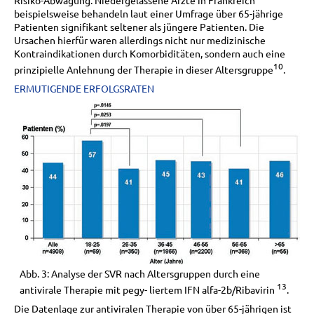
Risiko-Abwägung. Niedergelassene Ärzte in Frankreich
beispielsweise behandeln laut einer Umfrage über 65-jährige
Patienten signifikant seltener als jüngere Patienten. Die
Ursachen hierfür waren allerdings nicht nur medizinische
Kontraindikationen durch Komorbiditäten, sondern auch eine
10
prinzipielle Anlehnung der Therapie in dieser Altersgruppe
.
ERMUTIGENDE ERFOLGSRATEN
Abb. 3: Analyse der SVR nach Altersgruppen durch eine
13
antivirale Therapie mit pegy- liertem IFN alfa-2b/Ribavirin
.
Die Datenlage zur antiviralen Therapie von über 65-jährigen ist