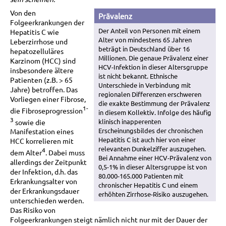
Von den
Prävalenz
Folgeerkrankungen der
Der Anteil von Personen mit einem
Hepatitis C wie
Alter von mindestens 65 Jahren
Leberzirrhose und
beträgt in Deutschland über 16
hepatozelluläres
Millionen. Die genaue Prävalenz einer
Karzinom (HCC) sind
HCV-Infektion in dieser Altersgruppe
insbesondere ältere
ist nicht bekannt. Ethnische
Patienten (z.B. > 65
Unterschiede in Verbindung mit
Jahre) betroffen. Das
regionalen Differenzen erschweren
Vorliegen einer Fibrose,
die exakte Bestimmung der Prävalenz
1-
die Fibroseprogression
in diesem Kollektiv. Infolge des häufig
3
klinisch inapperenten
sowie die
Erscheinungsbildes der chronischen
Manifestation eines
Hepatitis C ist auch hier von einer
HCC korrelieren mit
relevanten Dunkelziffer auszugehen.
4
dem Alter
. Dabei muss
Bei Annahme einer HCV-Prävalenz von
allerdings der Zeitpunkt
0,5-1% in dieser Altersgruppe ist von
der Infektion, d.h. das
80.000-165.000 Patienten mit
Erkrankungsalter von
chronischer Hepatitis C und einem
der Erkrankungsdauer
erhöhten Zirrhose-Risiko auszugehen.
unterschieden werden.
Das Risiko von
Folgeerkrankungen steigt nämlich nicht nur mit der Dauer der