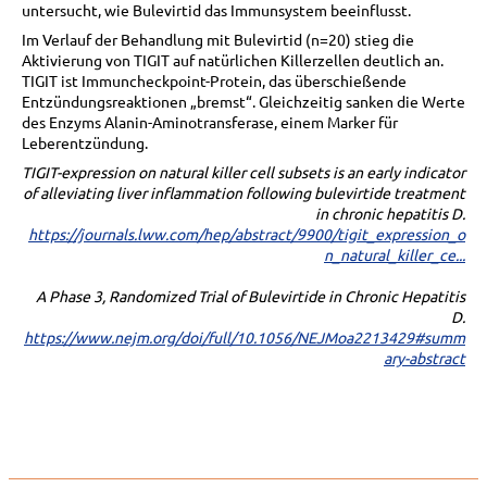
untersucht, wie Bulevirtid das Immunsystem beeinflusst.
Im Verlauf der Behandlung mit Bulevirtid (n=20) stieg die
Aktivierung von TIGIT auf natürlichen Killerzellen deutlich an.
TIGIT ist Immuncheckpoint-Protein, das überschießende
Entzündungsreaktionen „bremst“. Gleichzeitig sanken die Werte
des Enzyms Alanin-Aminotransferase, einem Marker für
Leberentzündung.
TIGIT-expression on natural killer cell subsets is an early indicator
of alleviating liver inflammation following bulevirtide treatment
in chronic hepatitis D.
https://journals.lww.com/hep/abstract/9900/tigit_expression_o
n_natural_killer_ce...
A Phase 3, Randomized Trial of Bulevirtide in Chronic Hepatitis
D.
https://www.nejm.org/doi/full/10.1056/NEJMoa2213429#summ
ary-abstract