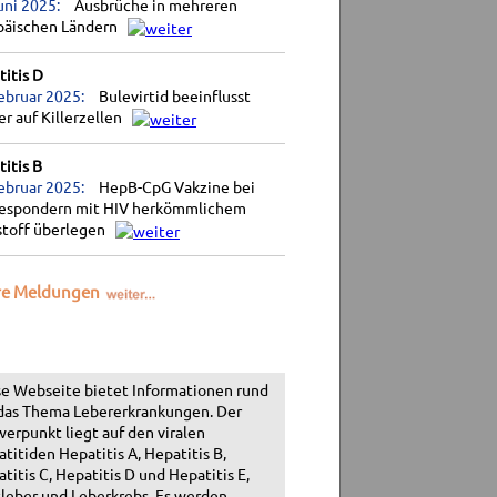
uni 2025:
Ausbrüche in mehreren
päischen Ländern
itis D
ebruar 2025:
Bulevirtid beeinflusst
r auf Killerzellen
itis B
ebruar 2025:
HepB-CpG Vakzine bei
espondern mit HIV herkömmlichem
stoff überlegen
re Meldungen
e Webseite bietet Informationen rund
das Thema Lebererkrankungen. Der
erpunkt liegt auf den viralen
titiden Hepatitis A, Hepatitis B,
titis C, Hepatitis D und Hepatitis E,
leber und Leberkrebs. Es werden