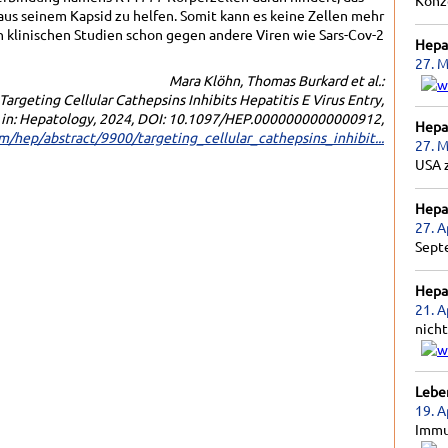
Konz
aus seinem Kapsid zu helfen. Somit kann es keine Zellen mehr
in klinischen Studien schon gegen andere Viren wie Sars-Cov-2
Hepat
27. M
Mara Klöhn, Thomas Burkard et al.:
Targeting Cellular Cathepsins Inhibits Hepatitis E Virus Entry,
in: Hepatology, 2024, DOI: 10.1097/HEP.0000000000000912,
Hepat
om/hep/abstract/9900/targeting_cellular_cathepsins_inhibit...
27. M
USA 
Hepat
27. A
Sept
Hepat
21. A
nicht
Lebe
19. A
Immu