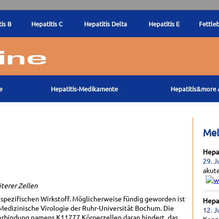
is B
Hepatitis C
Hepatitis Delta
Hepatitis E
Fettle
e
Hepatitis-Medikamente
Hepatitis&more 
Me
Hepat
29. J
akut
terer Zellen
n spezifischen Wirkstoff. Möglicherweise fündig geworden ist
Hepat
Medizinische Virologie der Ruhr-Universität Bochum. Die
12. J
erbindung namens K11777 Körperzellen daran hindert, das