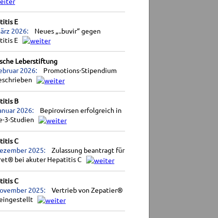
itis E
ärz 2026:
Neues „..buvir“ gegen
titis E
sche Leberstiftung
ebruar 2026:
Promotions-Stipendium
eschrieben
itis B
anuar 2026:
Bepirovirsen erfolgreich in
e-3-Studien
itis C
Dezember 2025:
Zulassung beantragt für
et® bei akuter Hepatitis C
itis C
November 2025:
Vertrieb von Zepatier®
eingestellt