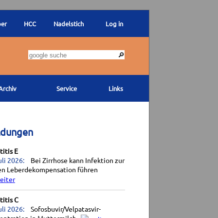
ber
HCC
Nadelstich
Log in
Archiv
Service
Links
ldungen
itis E
uli 2026:
Bei Zirrhose kann Infektion zur
en Leberdekompensation führen
itis C
uli 2026:
Sofosbuvir/Velpatasvir-