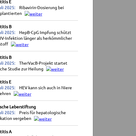
itis E
uli 2025:
Ribavirin-Dosierung bei
splantierten
itis B
uli 2025:
HepB-CpG Impfung schützt
IV-Infektion länger als herkömmlicher
stoff
itis B
uli 2025:
TherVacB-Projekt startet
sche Studie zur Heilung
itis E
uli 2025:
HEV kann sich auch in Niere
ehren
sche Leberstiftung
uli 2025:
Preis für hepatologische
ikation vergeben
itis A