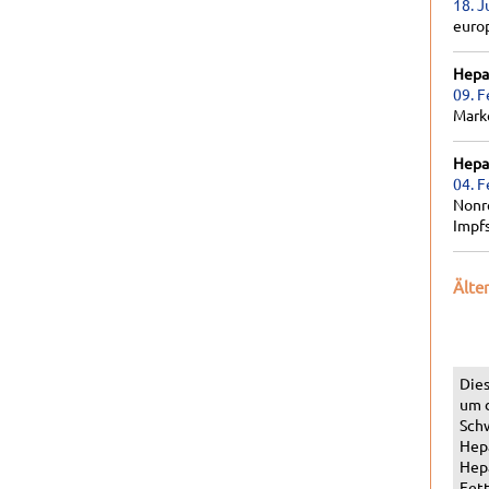
18. J
euro
Hepat
09. F
Marke
Hepat
04. F
Nonr
Impf
Älte
Dies
um 
Schw
Hepa
Hepa
Fett