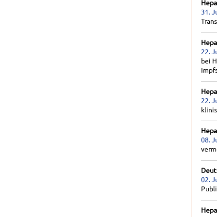
Hepat
31. J
Tran
Hepat
22. J
bei H
Impf
Hepat
22. J
klini
Hepat
08. J
verm
Deut
02. J
Publ
Hepat