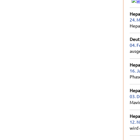
Hepat
24. M
Hepa
Deut
04. F
ausg
Hepat
16. J
Phas
Hepat
03. 
Mavir
Hepat
12. 
wird 