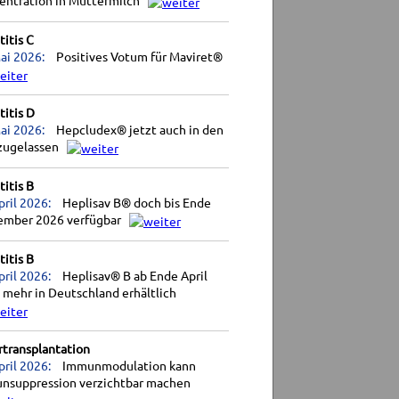
entration in Muttermilch
itis C
ai 2026:
Positives Votum für Maviret®
itis D
ai 2026:
Hepcludex® jetzt auch in den
zugelassen
itis B
pril 2026:
Heplisav B® doch bis Ende
ember 2026 verfügbar
itis B
pril 2026:
Heplisav® B ab Ende April
 mehr in Deutschland erhältlich
rtransplantation
pril 2026:
Immunmodulation kann
nsuppression verzichtbar machen