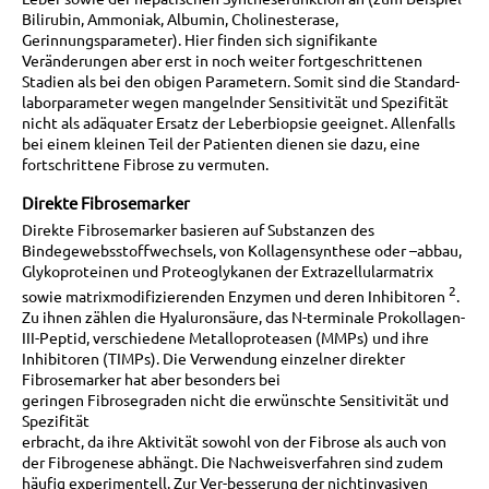
Bilirubin, Ammoniak, Albumin, Cholinesterase,
Gerinnungsparameter). Hier finden sich signifikante
Veränderungen aber erst in noch weiter fortgeschrittenen
Stadien als bei den obigen Parametern. Somit sind die Standard-
laborparameter wegen mangelnder Sensitivität und Spezifität
nicht als adäquater Ersatz der Leberbiopsie geeignet. Allenfalls
bei einem kleinen Teil der Patienten dienen sie dazu, eine
fortschrittene Fibrose zu vermuten.
Direkte Fibrosemarker
Direkte Fibrosemarker basieren auf Substanzen des
Bindegewebsstoffwechsels, von Kollagensynthese oder –abbau,
Glykoproteinen und Proteoglykanen der Extrazellularmatrix
2
sowie matrixmodifizierenden Enzymen und deren Inhibitoren
.
Zu ihnen zählen die Hyaluronsäure, das N-terminale Prokollagen-
III-Peptid, verschiedene Metalloproteasen (MMPs) und ihre
Inhibitoren (TIMPs). Die Verwendung einzelner direkter
Fibrosemarker hat aber besonders bei
geringen Fibrosegraden nicht die erwünschte Sensitivität und
Spezifität
erbracht, da ihre Aktivität sowohl von der Fibrose als auch von
der Fibrogenese abhängt. Die Nachweisverfahren sind zudem
häufig experimentell. Zur Ver-besserung der nichtinvasiven