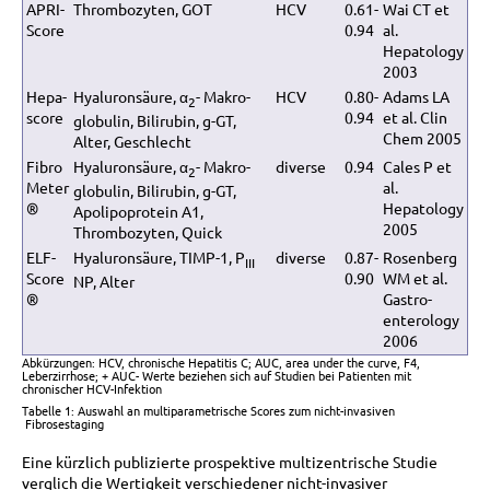
APRI-
Thrombozyten, GOT
HCV
0.61-
Wai CT et
Score
0.94
al.
Hepatology
2003
Hepa-
Hyaluronsäure, α
- Makro-
HCV
0.80-
Adams LA
2
score
0.94
et al. Clin
globulin, Bilirubin, g-GT,
Chem 2005
Alter, Geschlecht
Fibro
Hyaluronsäure, α
- Makro-
diverse
0.94
Cales P et
2
Meter
al.
globulin, Bilirubin, g-GT,
®
Hepatology
Apolipoprotein A1,
2005
Thrombozyten, Quick
ELF-
Hyaluronsäure, TIMP-1, P
diverse
0.87-
Rosenberg
III
Score
0.90
WM et al.
NP, Alter
®
Gastro-
enterology
2006
Abkürzungen: HCV, chronische Hepatitis C; AUC, area under the curve, F4,
Leberzirrhose; + AUC- Werte beziehen sich auf Studien bei Patienten mit
chronischer HCV-Infektion
Tabelle 1: Auswahl an multiparametrische Scores zum nicht-invasiven
Fibrosestaging
Eine kürzlich publizierte prospektive multizentrische Studie
verglich die Wertigkeit verschiedener nicht-invasiver