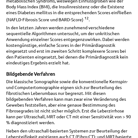
metabolischen Syndroms, weswegen Einflussgrößen wie der
Body Mass Index (BMI), die Insulinresistenz oder die Existenz
eines Diabetes mellitus in die entsprechenden Scores einfließen
12
(NAFLD-Fibrosis Score und BARD-Score)
.
In den letzten Jahren werden zunehmend verschiedene
sequentielle Algorithmen untersucht, um der unkritischen
Anwendung einzelner Scores entgegenzuwirken. Dabei werden
kostengünstige, einfache Scores in der Primärdiagnostik
eingesetzt und erst im zweiten Schritt komplexere Scores bei
den Patienten eingesetzt, bei denen die Primärdiagnostik kein
eindeutiges Ergebnis erzielt hat.
Bildgebende Verfahren
Die klassische Sonographie sowie die konventionelle Kernspin-
und Computertomographie eignen sich zur Beurteilung des
fibrotischen Leberumbaus nur begrenzt. Mit diesen
bildgebenden Verfahren kann man zwar eine Veränderung des
Gewebes feststellen, aber eine genaue Bestimmung des
Fibrosegrades ist nicht sicher möglich. Erst die Leberzirrhose
kann per Ultraschall, MRT oder CT mit einer Sensitivität von > 90
% diagnostiziert werden.
Neben den ultraschall-basierten Systemen zur Beurteilung der
Lebersteifigkeit existieren auch CT (Fibro-CT)- und MRT-basierte