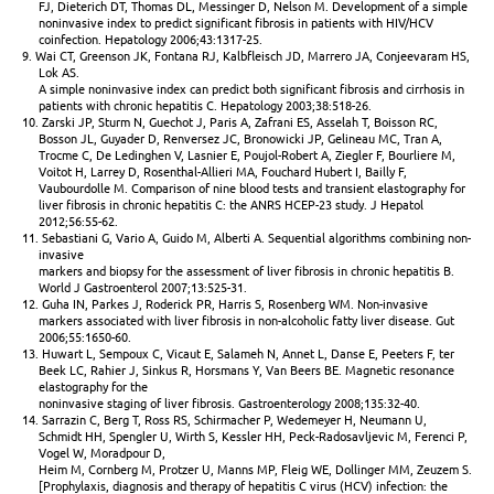
FJ, Dieterich DT, Thomas DL, Messinger D, Nelson M. Development of a simple
noninvasive index to predict significant fibrosis in patients with HIV/HCV
coinfection. Hepatology 2006;43:1317-25.
9. Wai CT, Greenson JK, Fontana RJ, Kalbfleisch JD, Marrero JA, Conjeevaram HS,
Lok AS.
A simple noninvasive index can predict both significant fibrosis and cirrhosis in
patients with chronic hepatitis C. Hepatology 2003;38:518-26.
10. Zarski JP, Sturm N, Guechot J, Paris A, Zafrani ES, Asselah T, Boisson RC,
Bosson JL, Guyader D, Renversez JC, Bronowicki JP, Gelineau MC, Tran A,
Trocme C, De Ledinghen V, Lasnier E, Poujol-Robert A, Ziegler F, Bourliere M,
Voitot H, Larrey D, Rosenthal-Allieri MA, Fouchard Hubert I, Bailly F,
Vaubourdolle M. Comparison of nine blood tests and transient elastography for
liver fibrosis in chronic hepatitis C: the ANRS HCEP-23 study. J Hepatol
2012;56:55-62.
11. Sebastiani G, Vario A, Guido M, Alberti A. Sequential algorithms combining non-
invasive
markers and biopsy for the assessment of liver fibrosis in chronic hepatitis B.
World J Gastroenterol 2007;13:525-31.
12. Guha IN, Parkes J, Roderick PR, Harris S, Rosenberg WM. Non-invasive
markers associated with liver fibrosis in non-alcoholic fatty liver disease. Gut
2006;55:1650-60.
13. Huwart L, Sempoux C, Vicaut E, Salameh N, Annet L, Danse E, Peeters F, ter
Beek LC, Rahier J, Sinkus R, Horsmans Y, Van Beers BE. Magnetic resonance
elastography for the
noninvasive staging of liver fibrosis. Gastroenterology 2008;135:32-40.
14. Sarrazin C, Berg T, Ross RS, Schirmacher P, Wedemeyer H, Neumann U,
Schmidt HH, Spengler U, Wirth S, Kessler HH, Peck-Radosavljevic M, Ferenci P,
Vogel W, Moradpour D,
Heim M, Cornberg M, Protzer U, Manns MP, Fleig WE, Dollinger MM, Zeuzem S.
[Prophylaxis, diagnosis and therapy of hepatitis C virus (HCV) infection: the