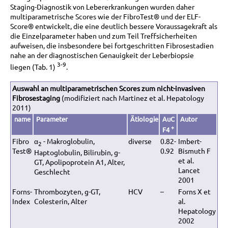
Staging-Diagnostik von Lebererkrankungen wurden daher
multiparametrische Scores wie der FibroTest® und der ELF-
Score® entwickelt, die eine deutlich bessere Voraussagekraft als
die Einzelparameter haben und zum Teil Treffsicherheiten
aufweisen, die insbesondere bei fortgeschritten Fibrosestadien
nahe an der diagnostischen Genauigkeit der Leberbiopsie
3-9
liegen (Tab. 1)
.
Auswahl an multiparametrischen Scores zum nicht-invasiven
Fibrosestaging
(modifiziert nach Martinez et al. Hepatology
2011)
name
Parameter
Ätiologie
AuC
Autor
+
F4
Fibro
α
- Makroglobulin,
diverse
0.82-
Imbert-
2
Test®
0.92
Bismuth F
Haptoglobulin, Bilirubin, g-
et al.
GT, Apolipoprotein A1, Alter,
Lancet
Geschlecht
2001
Forns-
Thrombozyten, g-GT,
HCV
–
Forns X et
Index
Colesterin, Alter
al.
Hepatology
2002