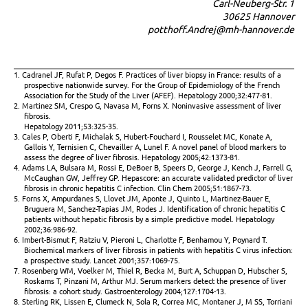
Carl-Neuberg-Str. 1
30625 Hannover
potthoff.Andrej@mh-hannover.de
1. Cadranel JF, Rufat P, Degos F. Practices of liver biopsy in France: results of a
prospective nationwide survey. For the Group of Epidemiology of the French
Association for the Study of the Liver (AFEF). Hepatology 2000;32:477-81.
2. Martinez SM, Crespo G, Navasa M, Forns X. Noninvasive assessment of liver
fibrosis.
Hepatology 2011;53:325-35.
3. Cales P, Oberti F, Michalak S, Hubert-Fouchard I, Rousselet MC, Konate A,
Gallois Y, Ternisien C, Chevailler A, Lunel F. A novel panel of blood markers to
assess the degree of liver fibrosis. Hepatology 2005;42:1373-81.
4. Adams LA, Bulsara M, Rossi E, DeBoer B, Speers D, George J, Kench J, Farrell G,
McCaughan GW, Jeffrey GP. Hepascore: an accurate validated predictor of liver
fibrosis in chronic hepatitis C infection. Clin Chem 2005;51:1867-73.
5. Forns X, Ampurdanes S, Llovet JM, Aponte J, Quinto L, Martinez-Bauer E,
Bruguera M, Sanchez-Tapias JM, Rodes J. Identification of chronic hepatitis C
patients without hepatic fibrosis by a simple predictive model. Hepatology
2002;36:986-92.
6. Imbert-Bismut F, Ratziu V, Pieroni L, Charlotte F, Benhamou Y, Poynard T.
Biochemical markers of liver fibrosis in patients with hepatitis C virus infection:
a prospective study. Lancet 2001;357:1069-75.
7. Rosenberg WM, Voelker M, Thiel R, Becka M, Burt A, Schuppan D, Hubscher S,
Roskams T, Pinzani M, Arthur MJ. Serum markers detect the presence of liver
fibrosis: a cohort study. Gastroenterology 2004;127:1704-13.
8. Sterling RK, Lissen E, Clumeck N, Sola R, Correa MC, Montaner J, M SS, Torriani