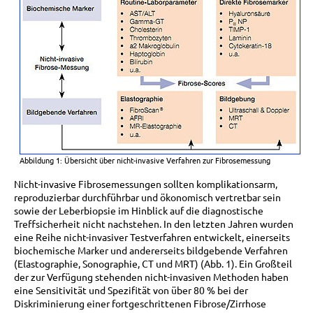
Abbildung 1: Übersicht über nicht-invasive Verfahren zur Fibrosemessung
Nicht-invasive Fibrosemessungen sollten komplikationsarm,
reproduzierbar durchführbar und ökonomisch vertretbar sein
sowie der Leberbiopsie im Hinblick auf die diagnostische
Treffsicherheit nicht nachstehen. In den letzten Jahren wurden
eine Reihe nicht-invasiver Testverfahren entwickelt, einerseits
biochemische Marker und andererseits bildgebende Verfahren
(Elastographie, Sonographie, CT und MRT) (Abb. 1). Ein Großteil
der zur Verfügung stehenden nicht-invasiven Methoden haben
eine Sensitivität und Spezifität von über 80 % bei der
Diskriminierung einer fortgeschrittenen Fibrose/Zirrhose