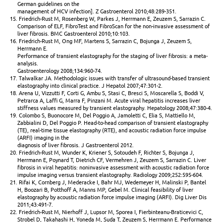
German guidelines on the
management of HCV infection]. Z Gastroenterol 2010;48:289-351.
15. Friedrich-Rust M, Rosenberg W, Parkes J, Herrmann E, Zeuzem S, Sarrazin C.
Comparison of ELF, FibroTest and FibroScan for the non-invasive assessment of
liver fibrosis. BMC Gastroenterol 2010;10:103.
16. Friedrich-Rust M, Ong MF, Martens S, Sarrazin C, Bojunga J, Zeuzem S,
Herrmann E.
Performance of transient elastography for the staging of liver fibrosis: a meta-
analysis.
Gastroenterology 2008;134:960-74.
17. Talwalkar JA. Methodologic issues with transfer of ultrasound-based transient
elastography into clinical practice. J Hepatol 2007;47:301-2.
18. Arena U, Vizzutti F, Corti G, Ambu S, Stasi C, Bresci S, Moscarella S, Boddi V,
Petrarca A, Laffi G, Marra F, Pinzani M. Acute viral hepatitis increases liver
stiffness values measured by transient elastography. Hepatology 2008;47:380-4.
19. Colombo S, Buonocore M, Del Poggio A, Jamoletti C, Elia S, Mattiello M,
Zabbialini D, Del Poggio P. Head-to-head comparison of transient elastography
(TE), real-time tissue elastography (RTE), and acoustic radiation force impulse
(ARFI) imaging in the
diagnosis of liver fibrosis. J Gastroenterol 2012.
20. Friedrich-Rust M, Wunder K, Kriener S, Sotoudeh F, Richter S, Bojunga J,
Herrmann E, Poynard T, Dietrich CF, Vermehren J, Zeuzem S, Sarrazin C. Liver
fibrosis in viral hepatitis: noninvasive assessment with acoustic radiation force
impulse imaging versus transient elastography. Radiology 2009;252:595-604.
21. Rifai K, Cornberg J, Mederacke I, Bahr MJ, Wedemeyer H, Malinski P, Bantel
H, Boozari B, Potthoff A, Manns MP, Gebel M. Clinical feasibility of liver
elastography by acoustic radiation force impulse imaging (ARFI). Dig Liver Dis
2011;43:491-7.
22. Friedrich-Rust M, Nierhoff J, Lupsor M, Sporea I, Fierbinteanu-Braticevici C,
Strobel D, Takahashi H, Yoneda M, Suda T, Zeuzem S, Herrmann E. Performance