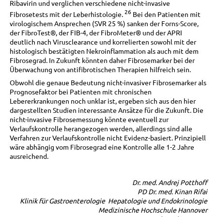
Ribavirin und verglichen verschiedene nicht-invasive
26
Fibrosetests mit der Leberhistologie.
Bei den Patienten mit
virologischem Ansprechen (SVR 25 %) sanken der Forns-Score,
der FibroTest®, der FIB-4, der FibroMeter® und der APRI
deutlich nach Virusclearance und korrelierten sowohl mit der
histologisch bestätigten Nekroinflammation als auch mit dem
Fibrosegrad. In Zukunft könnten daher Fibrosemarker bei der
Überwachung von antifibrotischen Therapien hilfreich sein.
Obwohl die genaue Bedeutung nicht-invasiver Fibrosemarker als
Prognosefaktor bei Patienten mit chronischen
Lebererkrankungen noch unklar ist, ergeben sich aus den hier
dargestellten Studien interessante Ansätze für die Zukunft. Die
nicht-invasive Fibrosemessung könnte eventuell zur
Verlaufskontrolle herangezogen werden, allerdings sind alle
Verfahren zur Verlaufskontrolle nicht Evidenz-basiert. Prinzipiell
wäre abhängig vom Fibrosegrad eine Kontrolle alle 1-2 Jahre
ausreichend.
Dr. med. Andrej Potthoff
PD Dr. med. Kinan Rifai
Klinik für Gastroenterologie Hepatologie und Endokrinologie
Medizinische Hochschule Hannover