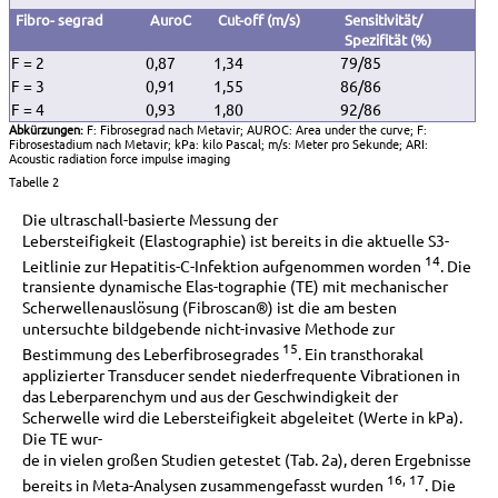
Fibro- segrad
AuroC
Cut-off (m/s)
Sensitivität/
Spezifität (%)
F = 2
0,87
1,34
79/85
F = 3
0,91
1,55
86/86
F = 4
0,93
1,80
92/86
Abkürzungen:
F: Fibrosegrad nach Metavir; AUROC: Area under the curve; F:
Fibrosestadium nach Metavir; kPa: kilo Pascal; m/s: Meter pro Sekunde; ARI:
Acoustic radiation force impulse imaging
Tabelle 2
Die ultraschall-basierte Messung der
Lebersteifigkeit (Elastographie) ist bereits in die aktuelle S3-
14
Leitlinie zur Hepatitis-C-Infektion aufgenommen worden
. Die
transiente dynamische Elas-tographie (TE) mit mechanischer
Scherwellenauslösung (Fibroscan®) ist die am besten
untersuchte bildgebende nicht-invasive Methode zur
15
Bestimmung des Leberfibrosegrades
. Ein transthorakal
applizierter Transducer sendet niederfrequente Vibrationen in
das Leberparenchym und aus der Geschwindigkeit der
Scherwelle wird die Lebersteifigkeit abgeleitet (Werte in kPa).
Die TE wur-
de in vielen großen Studien getestet (Tab. 2a), deren Ergebnisse
16, 17
bereits in Meta-Analysen zusammengefasst wurden
. Die