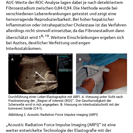
AUC-Werte der ROC-Analyse lagen dabei je nach detektiertem
Fibrosestadium zwischen 0,84-0,94. Die Methode wurde bei
verschiedenen Lebererkrankungen getestet und zeigt eine
hervorragende Reproduzierbarkeit. Bei hoher hepatischer
Inflammation oder intrahepatischer Cholestase ist das Verfahren
allerdings nicht sinnvoll einsetzbar, da das Fibrosestadium dann
8, 19
überschätzt wird 1
. Weitere Einschränkungen ergeben sich
bei Aszites, deutlicher Verfettung und engen
Interkostalräumen.
Durchführung einer Leber-Elastographie mit ARFI. A: Messung unter Sicht nach
Positionierung der „Region of interest (ROI)“. Die Geschwindigkeit der
Scherwelle wird in m/s angegeben. B: Messung im Interkostalschnitt mit der
konvexen Sonde (C4-1).
Abbildung 2: Acoustic Radiation Force Impulse imaging (ARFI)
„Acoustic Radiation Force Impulse Imaging (ARFI)“ ist eine
weiter entwickelte Technologie der Elastografie mit der