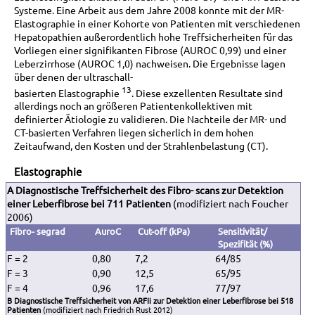
Systeme. Eine Arbeit aus dem Jahre 2008 konnte mit der MR-
Elastographie in einer Kohorte von Patienten mit verschiedenen
Hepatopathien außerordentlich hohe Treffsicherheiten für das
Vorliegen einer signifikanten Fibrose (AUROC 0,99) und einer
Leberzirrhose (AUROC 1,0) nachweisen. Die Ergebnisse lagen
über denen der ultraschall-
13
basierten Elastographie
. Diese exzellenten Resultate sind
allerdings noch an größeren Patientenkollektiven mit
definierter Ätiologie zu validieren. Die Nachteile der MR- und
CT-basierten Verfahren liegen sicherlich in dem hohen
Zeitaufwand, den Kosten und der Strahlenbelastung (CT).
Elastographie
A Diagnostische Treffsicherheit des Fibro- scans zur Detektion
einer Leberfibrose bei 711 Patienten
(modifiziert nach Foucher
2006)
Fibro- segrad
AuroC
Cut-off (kPa)
Sensitivität/
Spezifität (%)
F = 2
0,80
7,2
64/85
F = 3
0,90
12,5
65/95
F = 4
0,96
17,6
77/97
B Diagnostische Treffsicherheit von ARFIi zur Detektion einer Leberfibrose bei 518
Patienten
(modifiziert nach Friedrich Rust 2012)