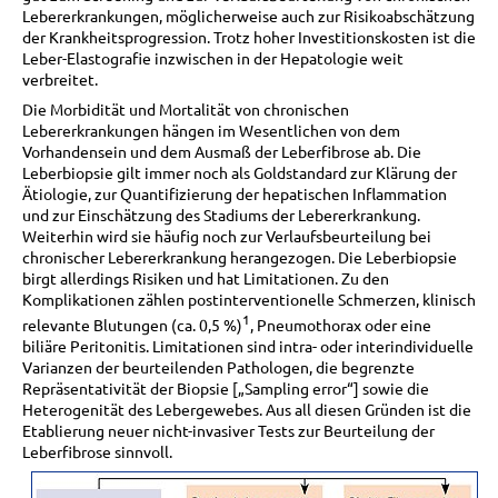
Lebererkrankungen, möglicherweise auch zur Risikoabschätzung
der Krankheitsprogression. Trotz hoher Investitionskosten ist die
Leber-Elastografie inzwischen in der Hepatologie weit
verbreitet.
Die Morbidität und Mortalität von chronischen
Lebererkrankungen hängen im Wesentlichen von dem
Vorhandensein und dem Ausmaß der Leberfibrose ab. Die
Leberbiopsie gilt immer noch als Goldstandard zur Klärung der
Ätiologie, zur Quantifizierung der hepatischen Inflammation
und zur Einschätzung des Stadiums der Lebererkrankung.
Weiterhin wird sie häufig noch zur Verlaufsbeurteilung bei
chronischer Lebererkrankung herangezogen. Die Leberbiopsie
birgt allerdings Risiken und hat Limitationen. Zu den
Komplikationen zählen postinterventionelle Schmerzen, klinisch
1
relevante Blutungen (ca. 0,5 %)
, Pneumothorax oder eine
biliäre Peritonitis. Limitationen sind intra- oder interindividuelle
Varianzen der beurteilenden Pathologen, die begrenzte
Repräsentativität der Biopsie [„Sampling error“] sowie die
Heterogenität des Lebergewebes. Aus all diesen Gründen ist die
Etablierung neuer nicht-invasiver Tests zur Beurteilung der
Leberfibrose sinnvoll.