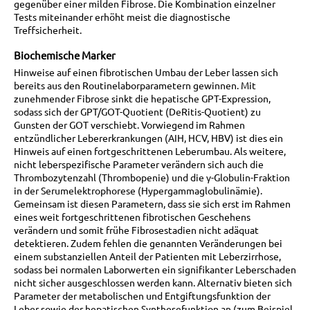
gegenüber einer milden Fibrose. Die Kombination einzelner
Tests miteinander erhöht meist die diagnostische
Treffsicherheit.
Biochemische Marker
Hinweise auf einen fibrotischen Umbau der Leber lassen sich
bereits aus den Routinelaborparametern gewinnen. Mit
zunehmender Fibrose sinkt die hepatische GPT-Expression,
sodass sich der GPT/GOT-Quotient (DeRitis-Quotient) zu
Gunsten der GOT verschiebt. Vorwiegend im Rahmen
entzündlicher Lebererkrankungen (AIH, HCV, HBV) ist dies ein
Hinweis auf einen fortgeschrittenen Leberumbau. Als weitere,
nicht leberspezifische Parameter verändern sich auch die
Thrombozytenzahl (Thrombopenie) und die γ-Globulin-Fraktion
in der Serumelektrophorese (Hypergammaglobulinämie).
Gemeinsam ist diesen Parametern, dass sie sich erst im Rahmen
eines weit fortgeschrittenen fibrotischen Geschehens
verändern und somit frühe Fibrosestadien nicht adäquat
detektieren. Zudem fehlen die genannten Veränderungen bei
einem substanziellen Anteil der Patienten mit Leberzirrhose,
sodass bei normalen Laborwerten ein signifikanter Leberschaden
nicht sicher ausgeschlossen werden kann. Alternativ bieten sich
Parameter der metabolischen und Entgiftungsfunktion der
Leber sowie der hepatischen Synthesefunktion an (zum Beispiel