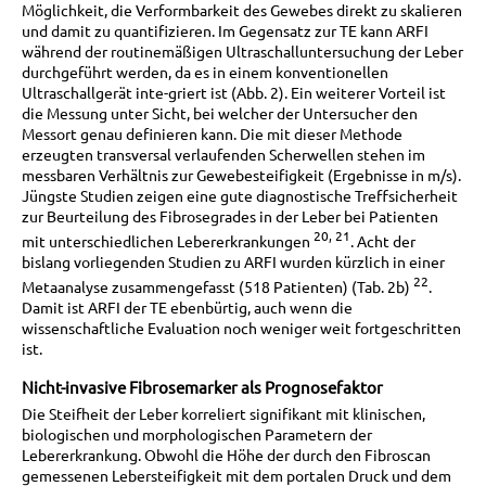
Möglichkeit, die Verformbarkeit des Gewebes direkt zu skalieren
und damit zu quantifizieren. Im Gegensatz zur TE kann ARFI
während der routinemäßigen Ultraschalluntersuchung der Leber
durchgeführt werden, da es in einem konventionellen
Ultraschallgerät inte-griert ist (Abb. 2). Ein weiterer Vorteil ist
die Messung unter Sicht, bei welcher der Untersucher den
Messort genau definieren kann. Die mit dieser Methode
erzeugten transversal verlaufenden Scherwellen stehen im
messbaren Verhältnis zur Gewebesteifigkeit (Ergebnisse in m/s).
Jüngste Studien zeigen eine gute diagnostische Treffsicherheit
zur Beurteilung des Fibrosegrades in der Leber bei Patienten
20, 21
mit unterschiedlichen Lebererkrankungen
. Acht der
bislang vorliegenden Studien zu ARFI wurden kürzlich in einer
22
Metaanalyse zusammengefasst (518 Patienten) (Tab. 2b)
.
Damit ist ARFI der TE ebenbürtig, auch wenn die
wissenschaftliche Evaluation noch weniger weit fortgeschritten
ist.
Nicht-invasive Fibrosemarker als Prognosefaktor
Die Steifheit der Leber korreliert signifikant mit klinischen,
biologischen und morphologischen Parametern der
Lebererkrankung. Obwohl die Höhe der durch den Fibroscan
gemessenen Lebersteifigkeit mit dem portalen Druck und dem