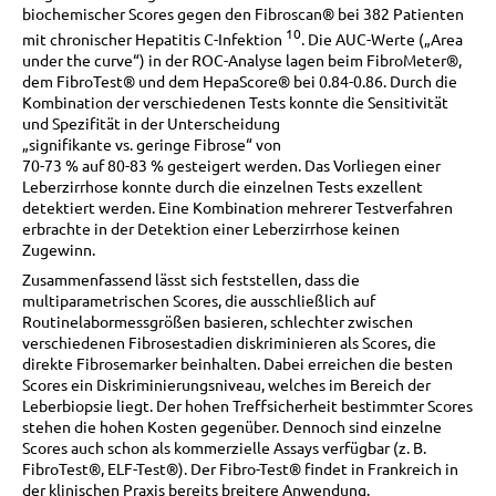
biochemischer Scores gegen den Fibroscan® bei 382 Patienten
10
mit chronischer Hepatitis C-Infektion
. Die AUC-Werte („Area
under the curve“) in der ROC-Analyse lagen beim FibroMeter®,
dem FibroTest® und dem HepaScore® bei 0.84-0.86. Durch die
Kombination der verschiedenen Tests konnte die Sensitivität
und Spezifität in der Unterscheidung
„signifikante vs. geringe Fibrose“ von
70-73 % auf 80-83 % gesteigert werden. Das Vorliegen einer
Leberzirrhose konnte durch die einzelnen Tests exzellent
detektiert werden. Eine Kombination mehrerer Testverfahren
erbrachte in der Detektion einer Leberzirrhose keinen
Zugewinn.
Zusammenfassend lässt sich feststellen, dass die
multiparametrischen Scores, die ausschließlich auf
Routinelabormessgrößen basieren, schlechter zwischen
verschiedenen Fibrosestadien diskriminieren als Scores, die
direkte Fibrosemarker beinhalten. Dabei erreichen die besten
Scores ein Diskriminierungsniveau, welches im Bereich der
Leberbiopsie liegt. Der hohen Treffsicherheit bestimmter Scores
stehen die hohen Kosten gegenüber. Dennoch sind einzelne
Scores auch schon als kommerzielle Assays verfügbar (z. B.
FibroTest®, ELF-Test®). Der Fibro-Test® findet in Frankreich in
der klinischen Praxis bereits breitere Anwendung.