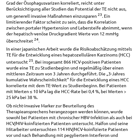
Grad der Ösophagusvarizen korreliert, reicht unter
Berücksichtigung aller Studien das Potential der TE nicht aus,
23
um generell invasive Maßnahmen einzusparen
. Ein
limitierender Faktor scheint zu sein, dass die Korrelation
zwischen portaler Hypertension und Lebersteife abnimmt, wenn
der hepatisch-venöse Druckgradient Werte von 12 mmHg
24
überschreitet
.
In einer japanischen Arbeit wurde die Risikoabschätzung mittels
TE für die Entwicklung eines hepatozellulären Karzinoms (HCC)
25
untersucht
. Bei insgesamt 866 HCV-positiven Patienten
wurde eine TE zu Studienbeginn und regelmäßig über einen
mittleren Zeitraum von 3 Jahren durchgeführt. Die „3-Jahres
kumulative Wahrscheinlichkeit“ für die Entwicklung eines HCC
korrelierte mit dem TE-Wert zu Studienbeginn. Bei Patienten
mit Werten ≤ 10 kPa lag die HCC-Rate bei 0,4 %, bei Werten >
25 kPa bei 38 %.
Ob nicht-invasive Marker zur Beurteilung des
Therapieansprechens herangezogen werden können, wurde
sowohl bei Patienten mit chronischer HBV-Infektion als auch bei
HCV/HIV-koinfizierten Patienten untersucht. Halfon und seine
Mitarbeiter untersuchten 114 HIV/HCV-koinfizierte Patienten
vor und nach Behandlung mit pegyliertem Interferon und