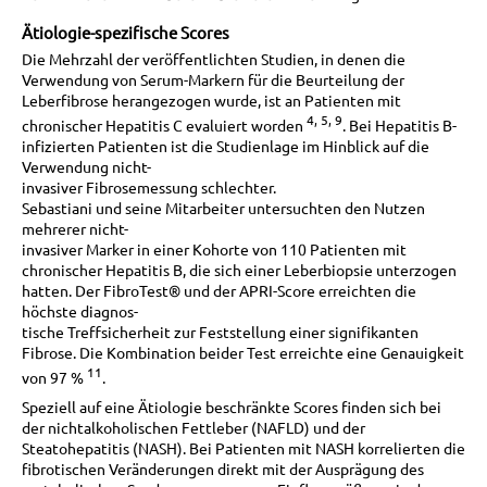
Ätiologie-spezifische Scores
Die Mehrzahl der veröffentlichten Studien, in denen die
Verwendung von Serum-Markern für die Beurteilung der
Leberfibrose herangezogen wurde, ist an Patienten mit
4, 5, 9
chronischer Hepatitis C evaluiert worden
. Bei Hepatitis B-
infizierten Patienten ist die Studienlage im Hinblick auf die
Verwendung nicht-
invasiver Fibrosemessung schlechter.
Sebastiani und seine Mitarbeiter untersuchten den Nutzen
mehrerer nicht-
invasiver Marker in einer Kohorte von 110 Patienten mit
chronischer Hepatitis B, die sich einer Leberbiopsie unterzogen
hatten. Der FibroTest® und der APRI-Score erreichten die
höchste diagnos-
tische Treffsicherheit zur Feststellung einer signifikanten
Fibrose. Die Kombination beider Test erreichte eine Genauigkeit
11
von 97 %
.
Speziell auf eine Ätiologie beschränkte Scores finden sich bei
der nichtalkoholischen Fettleber (NAFLD) und der
Steatohepatitis (NASH). Bei Patienten mit NASH korrelierten die
fibrotischen Veränderungen direkt mit der Ausprägung des