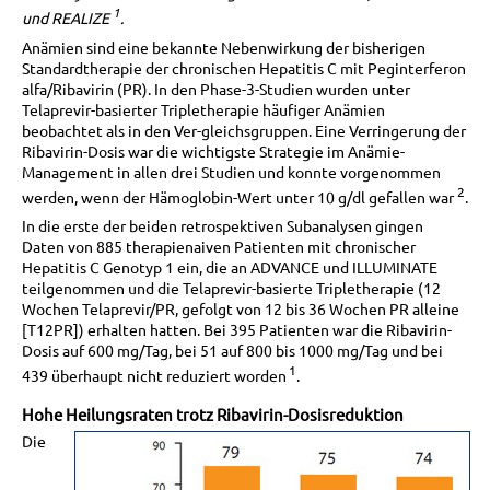
1
und REALIZE
.
Anämien sind eine bekannte Nebenwirkung der bisherigen
Standardtherapie der chronischen Hepatitis C mit Peginterferon
alfa/Ribavirin (PR). In den Phase-3-Studien wurden unter
Telaprevir-basierter Tripletherapie häufiger Anämien
beobachtet als in den Ver-gleichsgruppen. Eine Verringerung der
Ribavirin-Dosis war die wichtigste Strategie im Anämie-
Management in allen drei Studien und konnte vorgenommen
2
werden, wenn der Hämoglobin-Wert unter 10 g/dl gefallen war
.
In die erste der beiden retrospektiven Subanalysen gingen
Daten von 885 therapienaiven Patienten mit chronischer
Hepatitis C Genotyp 1 ein, die an ADVANCE und ILLUMINATE
teilgenommen und die Telaprevir-basierte Tripletherapie (12
Wochen Telaprevir/PR, gefolgt von 12 bis 36 Wochen PR alleine
[T12PR]) erhalten hatten. Bei 395 Patienten war die Ribavirin-
Dosis auf 600 mg/Tag, bei 51 auf 800 bis 1000 mg/Tag und bei
1
439 überhaupt nicht reduziert worden
.
Hohe Heilungsraten trotz Ribavirin-Dosisreduktion
Die