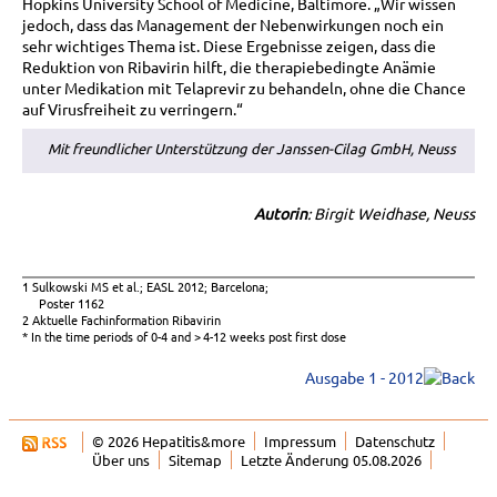
Hopkins University School of Medicine, Baltimore. „Wir wissen
jedoch, dass das Management der Nebenwirkungen noch ein
sehr wichtiges Thema ist. Diese Ergebnisse zeigen, dass die
Reduktion von Ribavirin hilft, die therapiebedingte Anämie
unter Medikation mit Telaprevir zu behandeln, ohne die Chance
auf Virusfreiheit zu verringern.“
Mit freundlicher Unterstützung der Janssen-Cilag GmbH, Neuss
Autorin
: Birgit Weidhase, Neuss
1 Sulkowski MS et al.; EASL 2012; Barcelona;
Poster 1162
2 Aktuelle Fachinformation Ribavirin
* In the time periods of 0-4 and > 4-12 weeks post first dose
Ausgabe 1 - 2012
© 2026 Hepatitis&more
Impressum
Datenschutz
Über uns
Sitemap
Letzte Änderung 05.08.2026