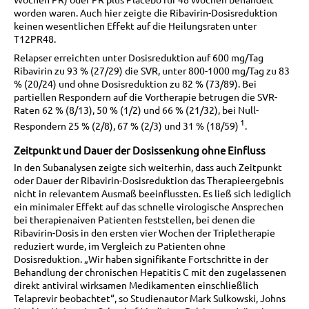
worden waren. Auch hier zeigte die Ribavirin-Dosisreduktion
keinen wesentlichen Effekt auf die Heilungsraten unter
T12PR48.
Relapser erreichten unter Dosisreduktion auf 600 mg/Tag
Ribavirin zu 93 % (27/29) die SVR, unter 800-1000 mg/Tag zu 83
% (20/24) und ohne Dosisreduktion zu 82 % (73/89). Bei
partiellen Respondern auf die Vortherapie betrugen die SVR-
Raten 62 % (8/13), 50 % (1/2) und 66 % (21/32), bei Null-
1
Respondern 25 % (2/8), 67 % (2/3) und 31 % (18/59)
.
Zeitpunkt und Dauer der Dosissenkung ohne Einfluss
In den Subanalysen zeigte sich weiterhin, dass auch Zeitpunkt
oder Dauer der Ribavirin-Dosisreduktion das Therapieergebnis
nicht in relevantem Ausmaß beeinflussten. Es ließ sich lediglich
ein minimaler Effekt auf das schnelle virologische Ansprechen
bei therapienaiven Patienten feststellen, bei denen die
Ribavirin-Dosis in den ersten vier Wochen der Tripletherapie
reduziert wurde, im Vergleich zu Patienten ohne
Dosisreduktion. „Wir haben signifikante Fortschritte in der
Behandlung der chronischen Hepatitis C mit den zugelassenen
direkt antiviral wirksamen Medikamenten einschließlich
Telaprevir beobachtet“, so Studienautor Mark Sulkowski, Johns