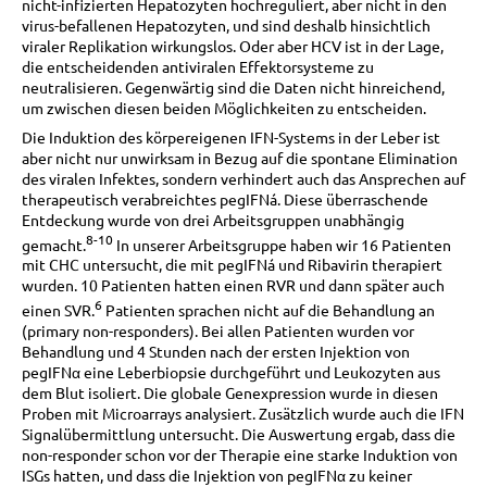
nicht-infizierten Hepatozyten hochreguliert, aber nicht in den
virus-befallenen Hepatozyten, und sind deshalb hinsichtlich
viraler Replikation wirkungslos. Oder aber HCV ist in der Lage,
die entscheidenden antiviralen Effektorsysteme zu
neutralisieren. Gegenwärtig sind die Daten nicht hinreichend,
um zwischen diesen beiden Möglichkeiten zu entscheiden.
Die Induktion des körpereigenen IFN-Systems in der Leber ist
aber nicht nur unwirksam in Bezug auf die spontane Elimination
des viralen Infektes, sondern verhindert auch das Ansprechen auf
therapeutisch verabreichtes pegIFNá. Diese überraschende
Entdeckung wurde von drei Arbeitsgruppen unabhängig
8-10
gemacht.
In unserer Arbeitsgruppe haben wir 16 Patienten
mit CHC untersucht, die mit pegIFNá und Ribavirin therapiert
wurden. 10 Patienten hatten einen RVR und dann später auch
6
einen SVR.
Patienten sprachen nicht auf die Behandlung an
(primary non-responders). Bei allen Patienten wurden vor
Behandlung und 4 Stunden nach der ersten Injektion von
pegIFNα eine Leberbiopsie durchgeführt und Leukozyten aus
dem Blut isoliert. Die globale Genexpression wurde in diesen
Proben mit Microarrays analysiert. Zusätzlich wurde auch die IFN
Signalübermittlung untersucht. Die Auswertung ergab, dass die
non-responder schon vor der Therapie eine starke Induktion von
ISGs hatten, und dass die Injektion von pegIFNα zu keiner