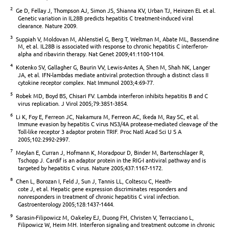
2
Ge D, Fellay J, Thompson AJ, Simon JS, Shianna KV, Urban TJ, Heinzen EL et al.
Genetic variation in IL28B predicts hepatitis C treatment-induced viral
clearance. Nature 2009.
3
Suppiah V, Moldovan M, Ahlenstiel G, Berg T, Weltman M, Abate ML, Bassendine
M, et al. IL28B is associated with response to chronic hepatitis C interferon-
alpha and ribavirin therapy. Nat Genet 2009;41:1100-1104.
4
Kotenko SV, Gallagher G, Baurin VV, Lewis-Antes A, Shen M, Shah NK, Langer
JA, et al. IFN-lambdas mediate antiviral protection through a distinct class II
cytokine receptor complex. Nat Immunol 2003;4:69-77.
5
Robek MD, Boyd BS, Chisari FV. Lambda interferon inhibits hepatitis B and C
virus replication. J Virol 2005;79:3851-3854.
6
Li K, Foy E, Ferreon JC, Nakamura M, Ferreon AC, Ikeda M, Ray SC, et al.
Immune evasion by hepatitis C virus NS3/4A protease-mediated cleavage of the
Toll-like receptor 3 adaptor protein TRIF. Proc Natl Acad Sci U S A
2005;102:2992-2997.
7
Meylan E, Curran J, Hofmann K, Moradpour D, Binder M, Bartenschlager R,
Tschopp J. Cardif is an adaptor protein in the RIG-I antiviral pathway and is
targeted by hepatitis C virus. Nature 2005;437:1167-1172.
8
Chen L, Borozan I, Feld J, Sun J, Tannis LL, Coltescu C, Heath-
cote J, et al. Hepatic gene expression discriminates responders and
nonresponders in treatment of chronic hepatitis C viral infection.
Gastroenterology 2005;128:1437-1444.
9
Sarasin-Filipowicz M, Oakeley EJ, Duong FH, Christen V, Terracciano L,
Filipowicz W, Heim MH. Interferon signaling and treatment outcome in chronic