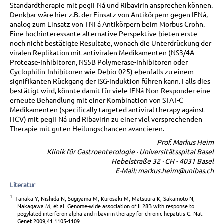
Standardtherapie mit pegIFNá und Ribavirin ansprechen können.
Denkbar wäre hier z.B. der Einsatz von Antikörpern gegen IFNá,
analog zum Einsatz von TNFá Antikörpern beim Morbus Crohn.
Eine hochinteressante alternative Perspektive bieten erste
noch nicht bestätigte Resultate, wonach die Unterdrückung der
viralen Replikation mit antiviralen Medikamenten (NS3/4A
Protease-Inhibitoren, NS5B Polymerase-Inhibitoren oder
Cyclophilin-Inhibitoren wie Debio-025) ebenfalls zu einem
signifikanten Rückgang der ISG-Induktion führen kann. Falls dies
bestätigt wird, könnte damit für viele IFNá-Non-Responder eine
erneute Behandlung mit einer Kombination von STAT-C
Medikamenten (specifically targeted antiviral therapy against
HCV) mit pegIFNá und Ribavirin zu einer viel versprechenden
Therapie mit guten Heilungschancen avancieren.
Prof. Markus Heim
Klinik für Gastroenterologie · Universitätsspital Basel
Hebelstraße 32 · CH - 4031 Basel
E-Mail: markus.heim@unibas.ch
Literatur
1
Tanaka Y, Nishida N, Sugiyama M, Kurosaki M, Matsuura K, Sakamoto N,
Nakagawa M, et al. Genome-wide association of IL28B with response to
pegylated interferon-alpha and ribavirin therapy for chronic hepatitis C. Nat
Genet 2009;41:1105-1109.