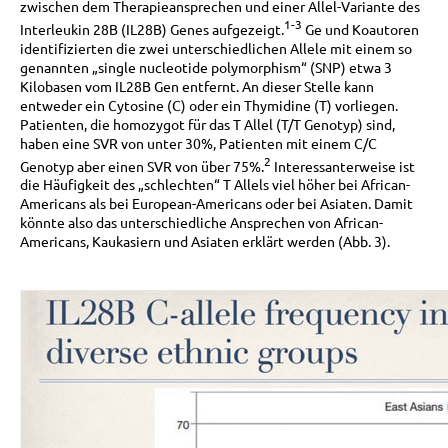
zwischen dem Therapieansprechen und einer Allel-Variante des
1-3
Interleukin 28B (IL28B) Genes aufgezeigt.
Ge und Koautoren
identifizierten die zwei unterschiedlichen Allele mit einem so
genannten „single nucleotide polymorphism“ (SNP) etwa 3
Kilobasen vom IL28B Gen entfernt. An dieser Stelle kann
entweder ein Cytosine (C) oder ein Thymidine (T) vorliegen.
Patienten, die homozygot für das T Allel (T/T Genotyp) sind,
haben eine SVR von unter 30%, Patienten mit einem C/C
2
Genotyp aber einen SVR von über 75%.
Interessanterweise ist
die Häufigkeit des „schlechten“ T Allels viel höher bei African-
Americans als bei European-Americans oder bei Asiaten. Damit
könnte also das unterschiedliche Ansprechen von African-
Americans, Kaukasiern und Asiaten erklärt werden (Abb. 3).