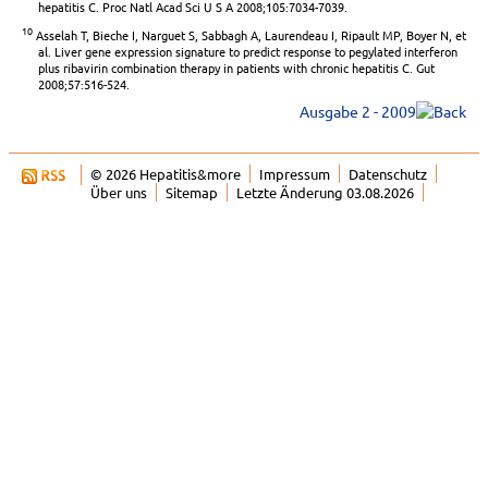
hepatitis C. Proc Natl Acad Sci U S A 2008;105:7034-7039.
10
Asselah T, Bieche I, Narguet S, Sabbagh A, Laurendeau I, Ripault MP, Boyer N, et
al. Liver gene expression signature to predict response to pegylated interferon
plus ribavirin combination therapy in patients with chronic hepatitis C. Gut
2008;57:516-524.
Ausgabe 2 - 2009
© 2026 Hepatitis&more
Impressum
Datenschutz
Über uns
Sitemap
Letzte Änderung 03.08.2026