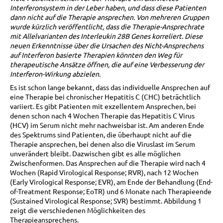
Interferonsystem in der Leber haben, und dass diese Patienten
dann nicht auf die Therapie ansprechen. Von mehreren Gruppen
wurde kürzlich veröffentlicht, dass die Therapie-Ansprechrate
mit Allelvarianten des Interleukin 28B Genes korreliert. Diese
neuen Erkenntnisse über die Ursachen des Nicht-Ansprechens
auf Interferon basierte Therapien könnten den Weg für
therapeutische Ansätze öffnen, die auf eine Verbesserung der
Interferon-Wirkung abzielen.
Es ist schon lange bekannt, dass das individuelle Ansprechen auf
eine Therapie bei chronischer Hepatitis C (CHC) beträchtlich
variiert. Es gibt Patienten mit exzellentem Ansprechen, bei
denen schon nach 4 Wochen Therapie das Hepatitis C Virus
(HCV) im Serum nicht mehr nachweisbar ist. Am anderen Ende
des Spektrums sind Patienten, die überhaupt nicht auf die
Therapie ansprechen, bei denen also die Viruslast im Serum
unverändert bleibt. Dazwischen gibt es alle möglichen
Zwischenformen. Das Ansprechen auf die Therapie wird nach 4
Wochen (Rapid Virological Response; RVR), nach 12 Wochen
(Early Virological Response; EVR), am Ende der Behandlung (End-
of-Treatment Response; EoTR) und 6 Monate nach Therapieende
(Sustained Virological Response; SVR) bestimmt. Abbildung 1
zeigt die verschiedenen Möglichkeiten des
Therapieansprechens.