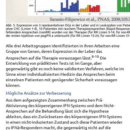
Abb. 5: Expression von 3 repräsentativen ISGs in der Leber und in Leukozyten von Pati
ohne CHC (Linien 1-4), 10 Patienten mit raschem Therapieansprechen (Rapid Response,
fehlendem Ansprechen (nonRR) wurden vor der Therapie (für RR Linien 5-14; für non-R
der ersten Injektion von pegIFN a untersucht (für RR Linien 15-24; für non-RR Linien 31
Alle drei Arbeitsgruppen identifizierten in ihren Arbeiten eine
Gruppe von Genen, deren Expression in der Leber das
8-10
Ansprechen auf die Therapie voraussagen lässt.
Die
Entwicklung von prädiktiven Tests ist im Gange, aber
gegenwärtig gibt es noch keine validierten Verfahren, welche im
Sinne einer individualisierten Medizin das Ansprechen beim
einzelnen Patienten mit genügender Sicherheit voraussagen
können.
Mögliche Ansätze zur Verbesserung
Aus dem aufgezeigten Zusammenhang zwischen Prä-
Aktivierung des körpereigenen IFN-Systems und dem Nicht-
Ansprechen auf die Behandlung lässt sich die Hypothese
ableiten, dass ein Zurücksetzen des körpereigenen IFN-Systems
in einen nicht-induzierten Zustand auch diese Patienten wieder
zu IFNá-Respondern macht, die gegenwärtig nicht auf die