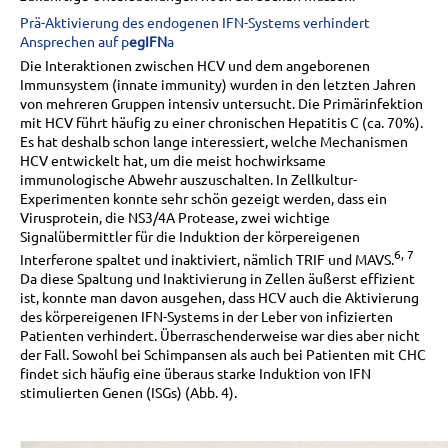
Prä-Aktivierung des endogenen IFN-Systems verhindert
Ansprechen auf p
egIFN
a
Die Interaktionen zwischen HCV und dem angeborenen
Immunsystem (innate immunity) wurden in den letzten Jahren
von mehreren Gruppen intensiv untersucht. Die Primärinfektion
mit HCV führt häufig zu einer chronischen Hepatitis C (ca. 70%).
Es hat deshalb schon lange interessiert, welche Mechanismen
HCV entwickelt hat, um die meist hochwirksame
immunologische Abwehr auszuschalten. In Zellkultur-
Experimenten konnte sehr schön gezeigt werden, dass ein
Virusprotein, die NS3/4A Protease, zwei wichtige
Signalübermittler für die Induktion der körpereigenen
6, 7
Interferone spaltet und inaktiviert, nämlich TRIF und MAVS.
Da diese Spaltung und Inaktivierung in Zellen äußerst effizient
ist, konnte man davon ausgehen, dass HCV auch die Aktivierung
des körpereigenen IFN-Systems in der Leber von infizierten
Patienten verhindert. Überraschenderweise war dies aber nicht
der Fall. Sowohl bei Schimpansen als auch bei Patienten mit CHC
findet sich häufig eine überaus starke Induktion von IFN
stimulierten Genen (ISGs) (Abb. 4).