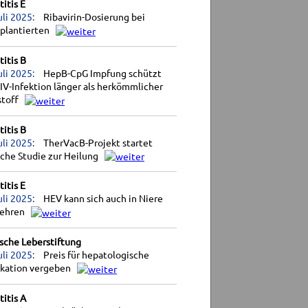
itis E
uli 2025:
Ribavirin-Dosierung bei
splantierten
itis B
uli 2025:
HepB-CpG Impfung schützt
IV-Infektion länger als herkömmlicher
stoff
itis B
uli 2025:
TherVacB-Projekt startet
sche Studie zur Heilung
itis E
uli 2025:
HEV kann sich auch in Niere
ehren
sche Leberstiftung
uli 2025:
Preis für hepatologische
ikation vergeben
itis A