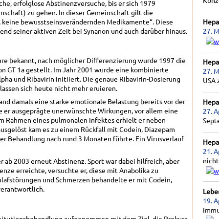
Konz
he, erfolglose Abstinenzversuche, bis er sich 1979
schaft) zu gehen. In dieser Gemeinschaft gilt die
l, keine bewusstseinsverändernden Medikamente“. Diese
Hepat
nd seiner aktiven Zeit bei Synanon und auch darüber hinaus.
27. M
ahre bekannt, nach möglicher Differenzierung wurde 1997 die
Hepat
n GT 1a gestellt. Im Jahr 2001 wurde eine kombinierte
27. M
ha und Ribavirin initiiert. Die genaue Ribavirin-Dosierung
USA 
lassen sich heute nicht mehr eruieren.
nd damals eine starke emotionale Belastung bereits vor der
Hepat
e er ausgeprägte unerwünschte Wirkungen, vor allem eine
27. A
m Rahmen eines pulmonalen Infektes erhielt er neben
Sept
ausgelöst kam es zu einem Rückfall mit Codein, Diazepam
r Behandlung nach rund 3 Monaten führte. Ein Virusverlauf
Hepat
21. A
nicht
 ab 2003 erneut Abstinenz. Sport war dabei hilfreich, aber
enze erreichte, versuchte er, diese mit Anabolika zu
hlafstörungen und Schmerzen behandelte er mit Codein,
verantwortlich.
Lebe
19. A
Immu
bstitutionsbehandlung aufgenommen mit dem Ziel, die Prokura