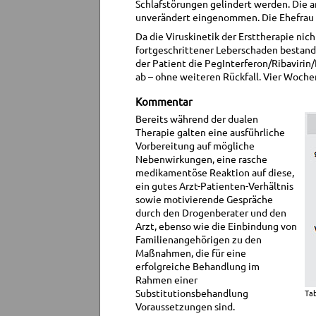
Schlafstörungen gelindert werden. Die 
unverändert eingenommen. Die Ehefrau 
Da die Viruskinetik der Ersttherapie nic
fortgeschrittener Leberschaden bestand 
der Patient die PegInterferon/Ribavir
ab – ohne weiteren Rückfall. Vier Woche
Kommentar
Bereits während der dualen
Therapie galten eine ausführliche
Vorbereitung auf mögliche
Nebenwirkungen, eine rasche
medikamentöse Reaktion auf diese,
ein gutes Arzt-Patienten-Verhältnis
sowie motivierende Gespräche
durch den Drogenberater und den
Arzt, ebenso wie die Einbindung von
Familienangehörigen zu den
Maßnahmen, die für eine
erfolgreiche Behandlung im
Rahmen einer
Substitutionsbehandlung
Tab
Voraussetzungen sind.