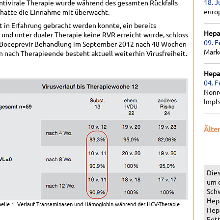
18. J
antivirale Therapie wurde während des gesamten Rückfalls
euro
hatte die Einnahme mit überwacht.
ht in Erfahrung gebracht werden konnte, ein bereits
Hepat
und unter dualer Therapie keine RVR erreicht wurde, schloss
09. F
in/Boceprevir Behandlung im September 2012 nach 48 Wochen
Marke
n nach Therapieende besteht aktuell weiterhin Virusfreiheit.
Hepat
04. F
Nonr
Impf
Älte
Dies
um 
Schw
Hepa
elle 1: Verlauf Transaminasen und Hämoglobin während der HCV-Therapie
Hepa
Fett