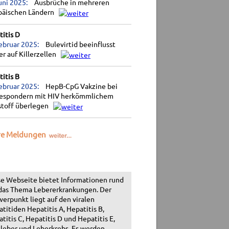
uni 2025:
Ausbrüche in mehreren
päischen Ländern
itis D
ebruar 2025:
Bulevirtid beeinflusst
r auf Killerzellen
itis B
ebruar 2025:
HepB-CpG Vakzine bei
espondern mit HIV herkömmlichem
stoff überlegen
re Meldungen
e Webseite bietet Informationen rund
das Thema Lebererkrankungen. Der
erpunkt liegt auf den viralen
titiden Hepatitis A, Hepatitis B,
titis C, Hepatitis D und Hepatitis E,
leber und Leberkrebs. Es werden