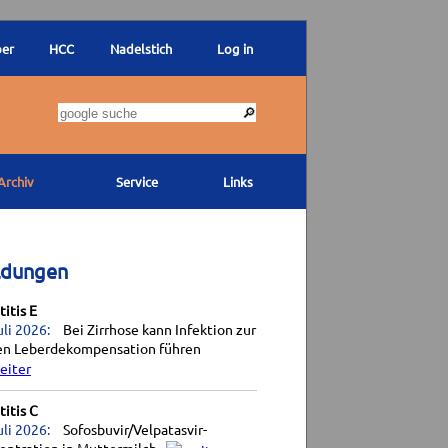
ber
HCC
Nadelstich
Log in
Archiv
Service
Links
ldungen
itis E
uli 2026:
Bei Zirrhose kann Infektion zur
en Leberdekompensation führen
itis C
uli 2026:
Sofosbuvir/Velpatasvir-