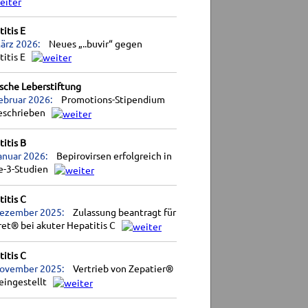
itis E
ärz 2026:
Neues „..buvir“ gegen
titis E
sche Leberstiftung
ebruar 2026:
Promotions-Stipendium
eschrieben
itis B
anuar 2026:
Bepirovirsen erfolgreich in
e-3-Studien
itis C
Dezember 2025:
Zulassung beantragt für
et® bei akuter Hepatitis C
itis C
November 2025:
Vertrieb von Zepatier®
eingestellt