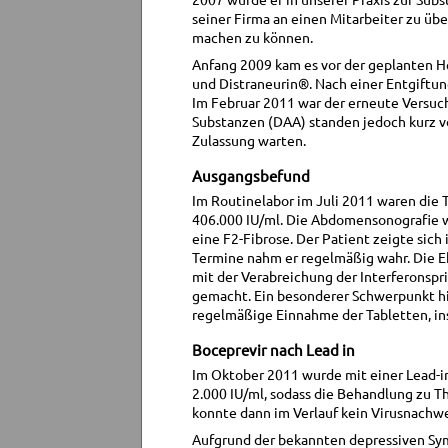
seiner Firma an einen Mitarbeiter zu üb
machen zu können.
Anfang 2009 kam es vor der geplanten H
und Distraneurin®. Nach einer Entgiftu
Im Februar 2011 war der erneute Versuch 
Substanzen (DAA) standen jedoch kurz vo
Zulassung warten.
Ausgangsbefund
Im Routinelabor im Juli 2011 waren die
406.000 IU/ml. Die Abdomensonografie w
eine F2-Fibrose. Der Patient zeigte sich
Termine nahm er regelmäßig wahr. Die 
mit der Verabreichung der Interferonspr
gemacht. Ein besonderer Schwerpunkt hie
regelmäßige Einnahme der Tabletten, 
Boceprevir nach Lead in
Im Oktober 2011 wurde mit einer Lead-i
2.000 IU/ml, sodass die Behandlung zu 
konnte dann im Verlauf kein Virusnachw
Aufgrund der bekannten depressiven Sy