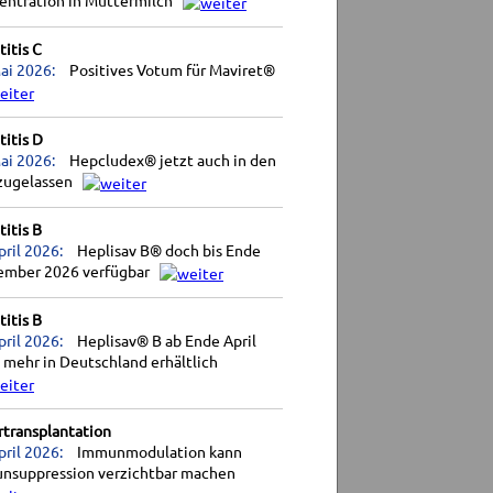
entration in Muttermilch
itis C
ai 2026:
Positives Votum für Maviret®
itis D
ai 2026:
Hepcludex® jetzt auch in den
zugelassen
itis B
pril 2026:
Heplisav B® doch bis Ende
ember 2026 verfügbar
itis B
pril 2026:
Heplisav® B ab Ende April
 mehr in Deutschland erhältlich
rtransplantation
pril 2026:
Immunmodulation kann
nsuppression verzichtbar machen