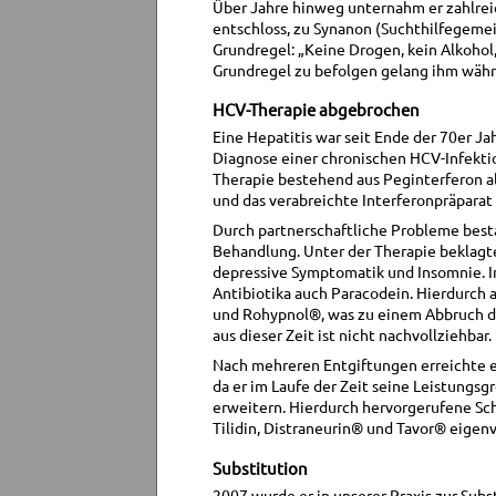
Über Jahre hinweg unternahm er zahlreic
entschloss, zu Synanon (Suchthilfegemein
Grundregel: „Keine Drogen, kein Alkoho
Grundregel zu befolgen gelang ihm währe
HCV-Therapie abgebrochen
Eine Hepatitis war seit Ende der 70er J
Diagnose einer chronischen HCV-Infektio
Therapie bestehend aus Peginterferon alp
und das verabreichte Interferonpräparat 
Durch partnerschaftliche Probleme besta
Behandlung. Unter der Therapie beklagt
depressive Symptomatik und Insomnie. I
Antibiotika auch Paracodein. Hierdurch 
und Rohypnol®, was zu einem Abbruch de
aus dieser Zeit ist nicht nachvollziehbar.
Nach mehreren Entgiftungen erreichte er
da er im Laufe der Zeit seine Leistungsgr
erweitern. Hierdurch hervorgerufene Sc
Tilidin, Distraneurin® und Tavor® eigen
Substitution
2007 wurde er in unserer Praxis zur Su