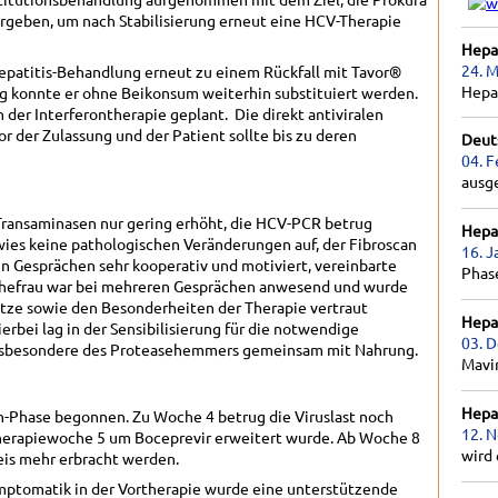
ergeben, um nach Stabilisierung erneut eine HCV-Therapie
Hepat
24. M
epatitis-Behandlung erneut zu einem Rückfall mit Tavor®
Hepa
ng konnte er ohne Beikonsum weiterhin substituiert werden.
der Interferontherapie geplant. Die direkt antiviralen
r der Zulassung und der Patient sollte bis zu deren
Deut
04. F
ausg
 Transaminasen nur gering erhöht, die HCV-PCR betrug
Hepat
ies keine pathologischen Veränderungen auf, der Fibroscan
16. J
 in Gesprächen sehr kooperativ und motiviert, vereinbarte
Phas
Ehefrau war bei mehreren Gesprächen anwesend und wurde
itze sowie den Besonderheiten der Therapie vertraut
Hepat
rbei lag in der Sensibilisierung für die notwendige
03. 
insbesondere des Proteasehemmers gemeinsam mit Nahrung.
Mavir
Hepat
n-Phase begonnen. Zu Woche 4 betrug die Viruslast noch
12. 
Therapiewoche 5 um Boceprevir erweitert wurde. Ab Woche 8
wird 
eis mehr erbracht werden.
mptomatik in der Vortherapie wurde eine unterstützende