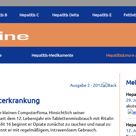
is B
Hepatitis C
Hepatitis Delta
Hepatitis E
Fettle
e
Hepatitis-Medikamente
Hepatitis&more 
Me
Ausgabe 2 - 2012
Hepat
hterkrankung
29. J
akut
r kleinen Computerfirma. Hinsichtlich seiner
it dem 12. Lebensjahr ein Tablettenmissbrauch mit Ritalin
it 16 beginnt er Opiate zunächst zu rauchen und nasal zu
Hepat
ginnt er mit regelmäßigem, intravenösem Gebrauch.
12. J