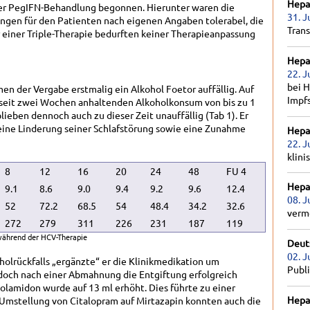
Hepat
der PegIFN-Behandlung begonnen. Hierunter waren die
31. J
ngen für den Patienten nach eigenen Angaben tolerabel, die
Tran
einer Triple-Therapie bedurften keiner Therapieanpassung
Hepat
22. J
bei H
 der Vergabe erstmalig ein Alkohol Foetor auffällig. Auf
Impf
 seit zwei Wochen anhaltenden Alkoholkonsum von bis zu 1
lieben dennoch auch zu dieser Zeit unauffällig (Tab 1). Er
eine Linderung seiner Schlafstörung sowie eine Zunahme
Hepat
22. J
klini
8
12
16
20
24
48
FU 4
Hepat
9.1
8.6
9.0
9.4
9.2
9.6
12.4
08. J
52
72.2
68.5
54
48.4
34.2
32.6
verm
272
279
311
226
231
187
119
während der HCV-Therapie
Deut
02. J
holrückfalls „ergänzte“ er die Klinikmedikation um
Publ
doch nach einer Abmahnung die Entgiftung erfolgreich
Polamidon wurde auf 13 ml erhöht. Dies führte zu einer
Hepat
 Umstellung von Citalopram auf Mirtazapin konnten auch die