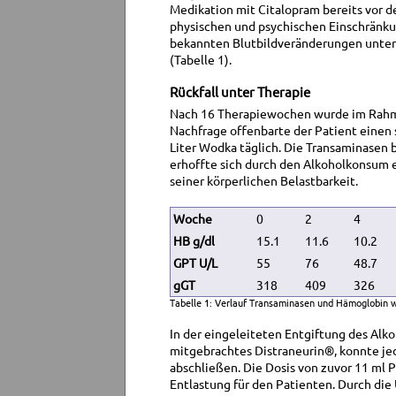
Medikation mit Citalopram bereits vor 
physischen und psychischen Einschränku
bekannten Blutbildveränderungen unter 
(Tabelle 1).
Rückfall unter Therapie
Nach 16 Therapiewochen wurde im Rahmen
Nachfrage offenbarte der Patient einen
Liter Wodka täglich. Die Transaminasen b
erhoffte sich durch den Alkoholkonsum 
seiner körperlichen Belastbarkeit.
Woche
0
2
4
HB g/dl
15.1
11.6
10.2
GPT U/L
55
76
48.7
gGT
318
409
326
Tabelle 1: Verlauf Transaminasen und Hämoglobin 
In der eingeleiteten Entgiftung des Alko
mitgebrachtes Distraneurin®, konnte je
abschließen. Die Dosis von zuvor 11 ml 
Entlastung für den Patienten. Durch die